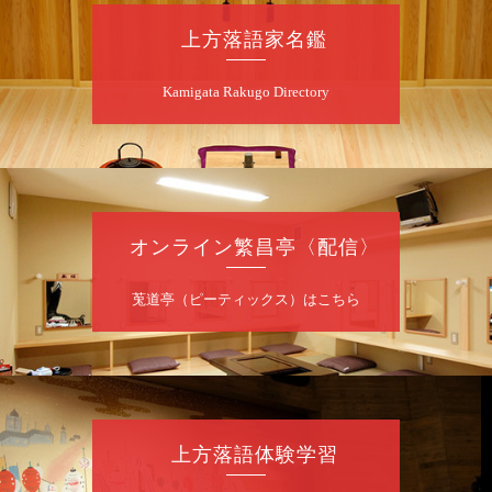
朝
第2回 智之介・力造 二人会
上方落語家名鑑
笑福亭智之介「昭和任侠伝」「天王寺詣り」
Kamigata Rakugo Directory
／桂力造「桃太郎」「本膳」／桂二豆「開口
一番」
開場
開演：午前10時（9時30分
）
前売2,000円 当日 2,500円
お問合せ：智之介・力造 二人会事務局 090-
7762-6268
オンライン繁昌亭〈配信〉
8
月
8
日（土）
莵道亭（ピーティックス）はこちら
昼
昼席：番組案内
桂九寿玉／露の瑞／桂きん太郎／いわみせい
じ（似顔絵）／桂米之助／桂文太～仲入～露
の眞／笑福亭仁福／幸助福助（漫才）／桂春
若
上方落語体験学習
★菟道亭
配信あり