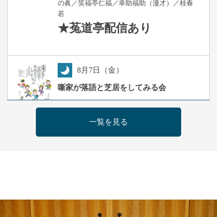
の眞／笑福亭仁福／幸助福助（漫才）／桂春
若
★菟道亭
配信あり
8
月
7
日（金）
夜
噺家が落語と芝居をしてみる会
桂米之助／桂団治郎／桂弥太郎／桂米舞／是
常祐美
一覧を見る
開演：午後6時30分（6時開場）全席指定
前売3,500円 当日4,000円
お問合せ：米朝事務所 06-6365-8281（平日
10時～18時）
★菟道亭配信あり
配信の購
入はこちらをクリック
8
月
8
日（土）