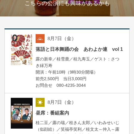
こちらの公演にも興味があるかも
8
月
7
日（金）
朝
落語と日本舞踊の会 あわよか連 vol 1
露の新幸／桂雪鹿／桂九寿玉／ゲスト：さつ
き緑万寿
開演：午前10時（9時30分開場）
前売2,500円 当日3,000円
お問合せ 080-4235-3044
8
月
7
日（金）
昼
昼席：番組案内
桂二豆／露の瑞／桂きん太郎／いわみせいじ
（似顔絵）／笑福亭笑利／桂文太～仲入～露