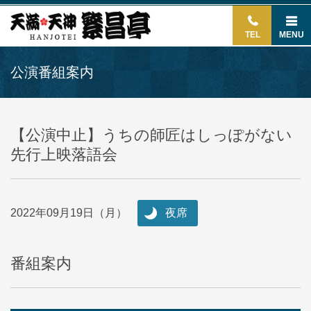
TEL
MENU
公演番組案内
【公演中止】うちの師匠はしっぽがない
先行上映落語会
2022年09月19日（月）
夜席
番組案内