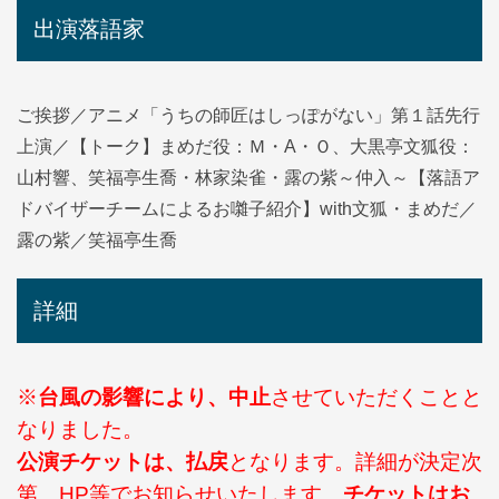
出演落語家
ご挨拶／アニメ「うちの師匠はしっぽがない」第１話先行
上演／【トーク】まめだ役：Ｍ・A・Ｏ、大黒亭文狐役：
山村響、笑福亭生喬・林家染雀・露の紫～仲入～【落語ア
ドバイザーチームによるお囃子紹介】with文狐・まめだ／
露の紫／笑福亭生喬
詳細
※
台風の影響により、中止
させていただくことと
なりました。
公演チケットは、払戻
となります。詳細が決定次
第、
HP
等でお知らせいたします。
チケットはお