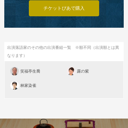
チケットぴあで購入
出演落語家のその他の出演番組一覧 ※順不同（出演順とは異
なります）
笑福亭生喬
露の紫
林家染雀