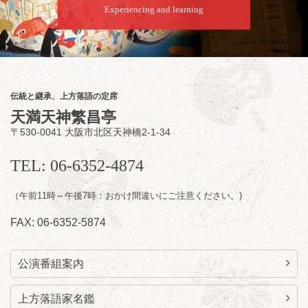
Experiencing and learning
8
月
8
日（土）
夜
小痴楽・三語のさるごりら落語会 2026
桂三語／柳亭小痴楽 他
開演：午後6時（5時30分開場）全席指定
伝統と継承、上方落語の定席
前売3,500円 当日4,000円
天満天神繁昌亭
お問合せ：FANYチケット 0570-550-
〒530-0041 大阪市北区天神橋2-1-34
100(10:00～19:00受付)
TEL: 06-6352-4874
（午前11時～午後7時：おかけ間違いにご注意ください。)
FAX: 06-6352-5874
公演番組案内
上方落語家名鑑