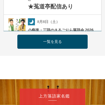
★菟道亭
配信あり
8
月
8
日（土）
夜
小痴楽・三語のさるごりら落語会 2026
桂三語／柳亭小痴楽 他
一覧を見る
開演：午後6時（5時30分開場）全席指定
前売3,500円 当日4,000円
お問合せ：FANYチケット 0570-550-
100(10:00～19:00受付)
8
月
9
日（日）
朝
第98回 桂慶枝の早起き寄席～親子の噺
スペシャル～
桂慶枝「KCストーリー」／月亭遊真「真田小
上方落語家名鑑
僧」／桂三実「ワンワン」／桂慶枝「せんた
く」／露の都「子は鎹」