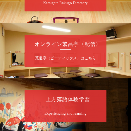
Kamigata Rakugo Directory
開演：午前10時（9時30分開場）1F全席指
定 2F全席自由
前売2,000円 当日2,500円 25歳以下前売・
当日共1,000円
お問合せ：落語ファクトリー 0120-874-315
オンライン繁昌亭〈配信〉
8
月
9
日（日）
昼
昼席：番組案内
莵道亭（ピーティックス）はこちら
桂二豆／露の瑞／桂きん太郎／いわみせいじ
（似顔絵）／桂三扇／桂文太～仲入～笑福亭
笑利／笑福亭仁福／幸助福助（漫才）／桂春
若
★菟道亭
配信あり
上方落語体験学習
8
月
9
日（日）
Experiencing and learning
夜
らららのらくご会④