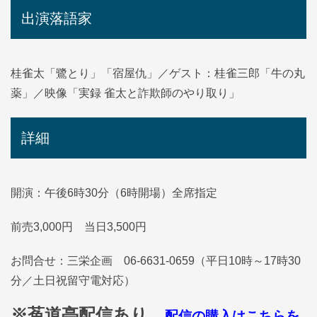
出演落語家
桂雀太「鷺とり」「宿屋仇」／ゲスト：桂雀三郎「牛の丸
薬」／映像「実録 雀太と詐欺師のやり取り」
詳細
開演：午後6時30分（6時開場）全席指定
前売3,000円 当日3,500円
お問合せ：三栄企画 06-6631-0659（平日10時～17時30
分／土日祝留守電対応）
※菟道亭配信あり
配信の購入はこちらを