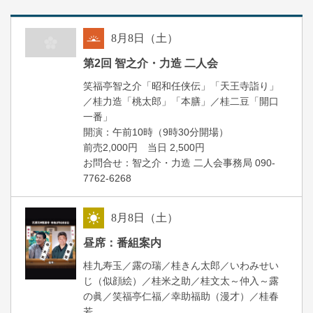
8
月
8
日（土）
朝
第2回 智之介・力造 二人会
笑福亭智之介「昭和任侠伝」「天王寺詣り」
／桂力造「桃太郎」「本膳」／桂二豆「開口
一番」
開場
開演：午前10時（9時30分
）
前売2,000円 当日 2,500円
お問合せ：智之介・力造 二人会事務局 090-
7762-6268
8
月
8
日（土）
昼
昼席：番組案内
桂九寿玉／露の瑞／桂きん太郎／いわみせい
じ（似顔絵）／桂米之助／桂文太～仲入～露
の眞／笑福亭仁福／幸助福助（漫才）／桂春
若