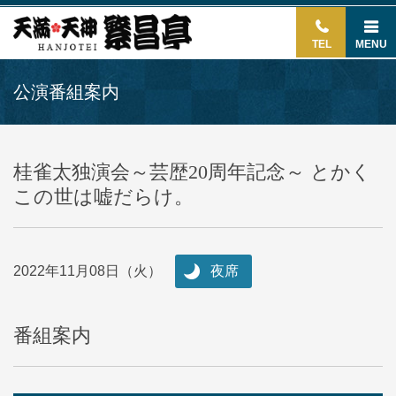
TEL
MENU
公演番組案内
桂雀太独演会～芸歴20周年記念～ とかく
この世は嘘だらけ。
2022年11月08日（火）
夜席
番組案内