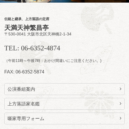
桂雀太「まんじゅうこわい」／桂三度「青
菜」／桂三実「ミュージック野菜ステーショ
ン」／桂九ノ一「胴乱の幸助」／代走みつく
伝統と継承、上方落語の定席
に「なんのこっちゃねんあれこれ」
天満天神繁昌亭
開演：午後6時（5時30分開場）全席指定
〒530-0041 大阪市北区天神橋2-1-34
前売3,000円 当日3,500円
お問合せ：らららのらくご会予約事務局
TEL: 06-6352-4874
090-6976-1777 email：
lalalanorakugo@gmail.com
（午前11時～午後7時：おかけ間違いにご注意ください。)
FAX: 06-6352-5874
公演番組案内
上方落語家名鑑
噺家専用フォーム