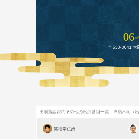
06‑
〒530‑0041 
出演落語家のその他の出演番組一覧 ※順不同（
笑福亭仁嬌