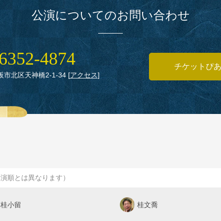
公演についてのお問い合わせ
6352‑4874
チケットぴ
大阪市北区天神橋2‑1‑34
[
アクセス
]
出演順とは異なります）
桂小留
桂文喬