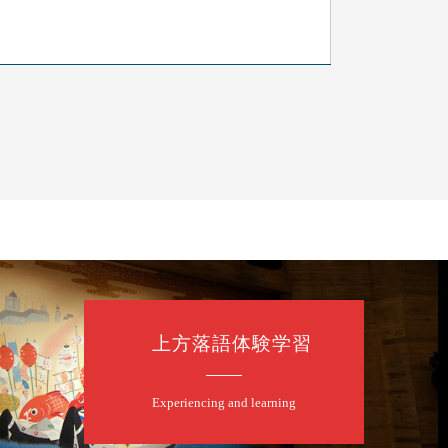
上方落語体験学習
たく」／露の都「子は鎹」
Experiencing and learning