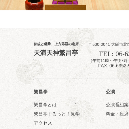
8
9
月
昼
昼席：番組案
伝統と継承、上方落語の定席
〒530-0041 大阪市北
桂二豆／露の瑞
天満天神繁昌亭
TEL: 06-6
★菟道亭
（午前11時～午後
FAX: 06-6352-
繁昌亭
公演
繁昌亭とは
公演番組案
8
9
月
夜
繁昌亭ぐるっと！見学
料金・座席
らららのらく
アクセス
桂雀太「まんじ