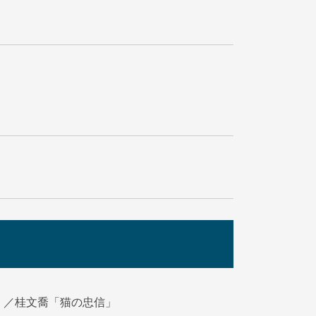
」／桂文喬「猫の忠信」