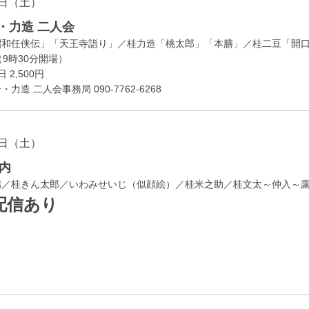
日（土）
・力造 二人会
昭和任侠伝」「天王寺詣り」／桂力造「桃太郎」「本膳」／桂二豆「開
開場
9時30分
）
 2,500円
造 二人会事務局 090-7762-6268
日（土）
内
瑞／桂きん太郎／いわみせいじ（似顔絵）／桂米之助／桂文太～仲入～
配信あり