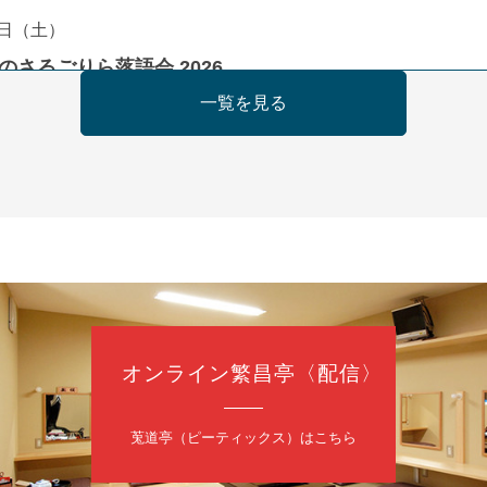
日（土）
のさるごりら落語会 2026
痴楽 他
一覧を見る
5時30分開場）全席指定
4,000円
ット 0570-550-100(10:00～19:00受付)
日（日）
慶枝の早起き寄席～親子の噺スペシャル～
オンライン繁昌亭〈配信〉
トーリー」／月亭遊真「真田小僧」／桂三実「ワンワン」／桂慶枝「せん
（9時30分開場）1F全席指定 2F全席自由
日2,500円 25歳以下前売・当日共1,000円
莵道亭（ピーティックス）はこちら
トリー 0120-874-315