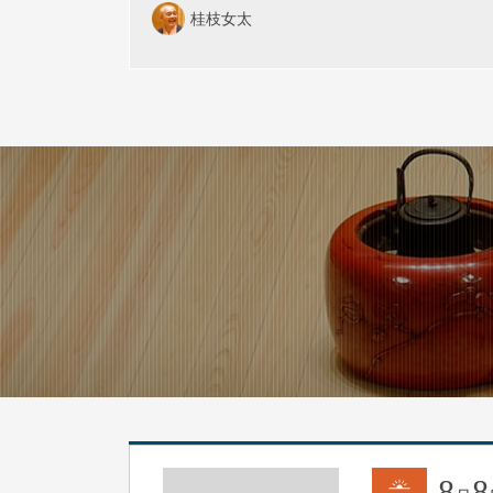
桂枝女太
8
8