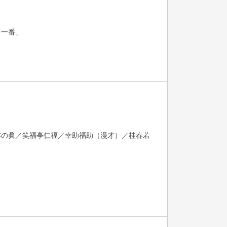
口一番」
露の眞／笑福亭仁福／幸助福助（漫才）／桂春若