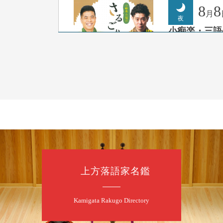
8
8
月
夜
小痴楽・三語
桂三語／柳亭小
開演：午後6時（
前売3,500円 当日
お問合せ：FANYチケ
8
9
月
朝
第98回 桂
上方落語家名鑑
桂慶枝「KCス
開演：午前10時
前売2,000円 当
Kamigata Rakugo Directory
お問合せ：落語ファク