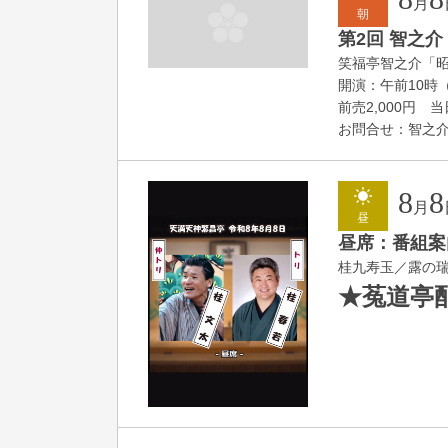
月
朝
第2回 智之介
笑福亭智之介「
開演：午前10時（
前売2,000円 当日
お問合せ：智之介・力
8
8
月
昼
昼席：番組案
桂九寿玉／露の
★菟道亭