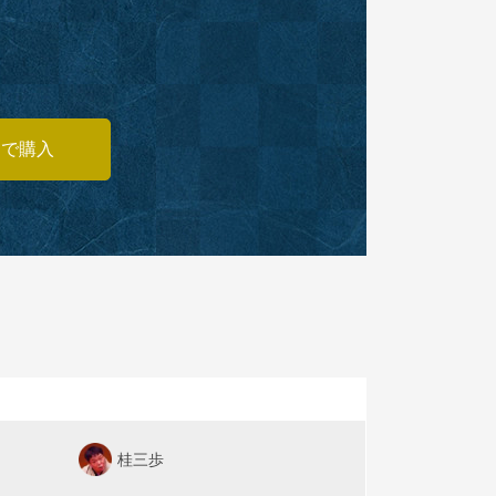
あで購入
桂三歩