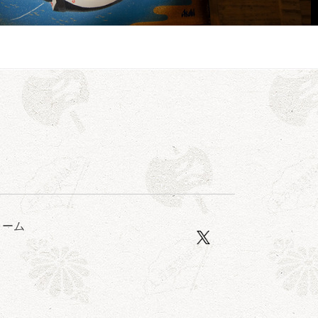
亭笑利／笑福亭仁福／幸助福助（漫才）／桂春若
ォーム
ン」／桂九ノ一「胴乱の幸助」／代走みつくに