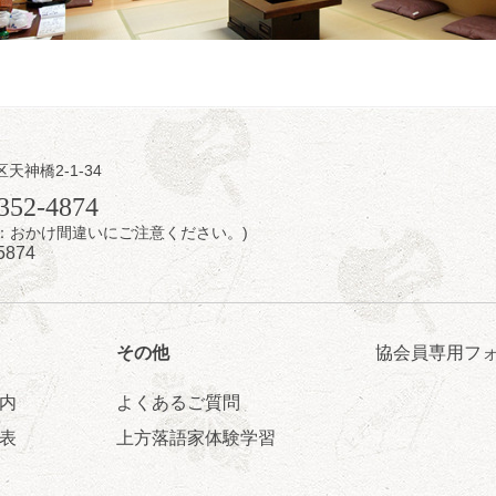
日（日）
内
区天神橋2-1-34
／桂きん太郎／いわみせいじ（似顔絵）／桂三扇／桂文太～仲入～笑福
352-4874
配信あり
7時：おかけ間違いにご注意ください。)
5874
その他
協会員専用フ
内
よくあるご質問
日（日）
表
上方落語家体験学習
ご会④
ゅうこわい」／桂三度「青菜」／桂三実「ミュージック野菜ステーショ