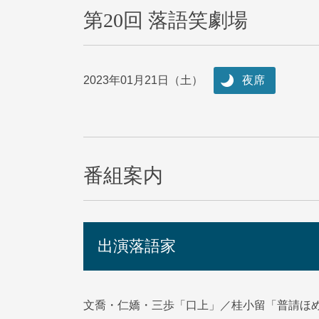
第20回 落語笑劇場
2023年01月21日（土）
夜席
番組案内
出演落語家
文喬・仁嬌・三歩「口上」／桂小留「普請ほ