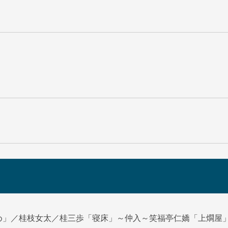
め」／桂枝女太／桂三歩「寝床」～仲入～笑福亭仁嬌「上燗屋