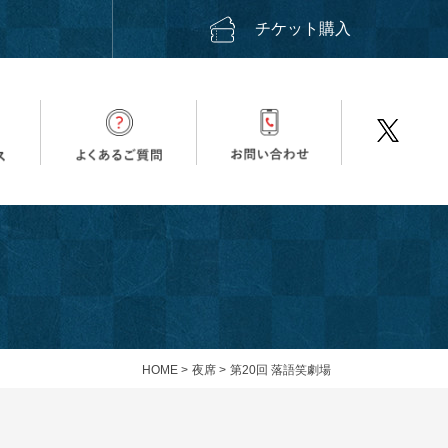
ス
チケット購入
HOME
>
夜席
>
第20回 落語笑劇場