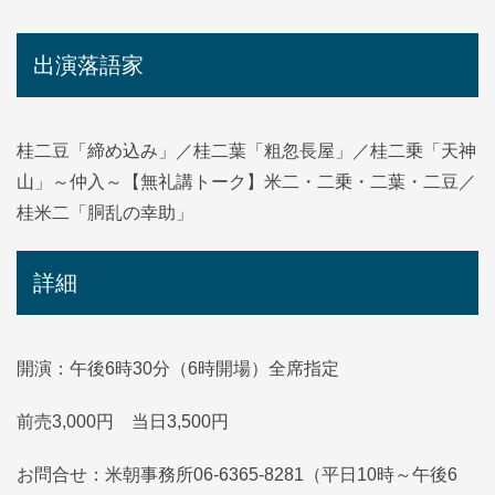
出演落語家
桂二豆「締め込み」／桂二葉「粗忽長屋」／桂二乗「天神
山」～仲入～【無礼講トーク】米二・二乗・二葉・二豆／
桂米二「胴乱の幸助」
詳細
開演：午後6時30分（6時開場）全席指定
前売3,000円 当日3,500円
お問合せ：米朝事務所06-6365-8281（平日10時～午後6