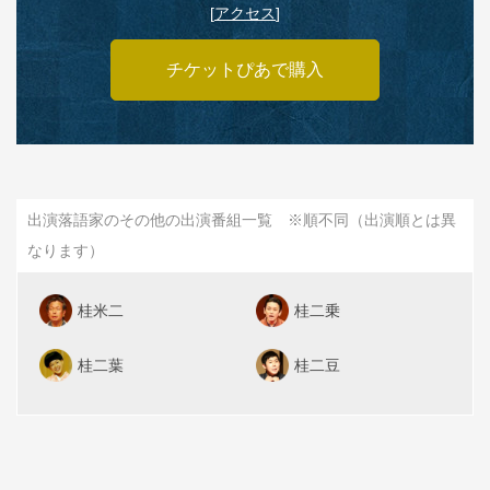
[
アクセス
]
チケットぴあで購入
出演落語家のその他の出演番組一覧 ※順不同（出演順とは異
なります）
桂米二
桂二乗
桂二葉
桂二豆