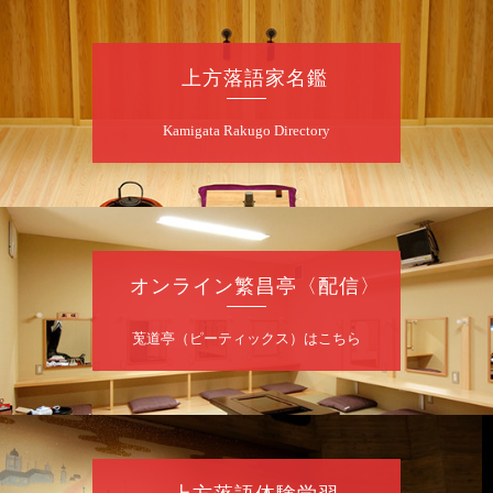
090-6976-1777 email：
lalalanorakugo@gmail.com
上方落語家名鑑
8
月
10
日（月）
Kamigata Rakugo Directory
昼
昼席：番組案内
桂九寿玉／桂弥太郎／桂かい枝※／けんたと
ももえ（音曲漫才）※／笑福亭三喬／桂米二
～仲入～桂咲之輔／林家染団治／渡辺あきら
（ジャグリング）／笑福亭松枝（※…配信は
ございません）
オンライン繁昌亭〈配信〉
★菟道亭
配信あり
莵道亭（ピーティックス）はこちら
8
月
10
日（月）
夜
桂慶治朗 月例奮闘落語会 八月席
桂慶治朗「鉄砲勇助」「植木屋娘」ほか一席