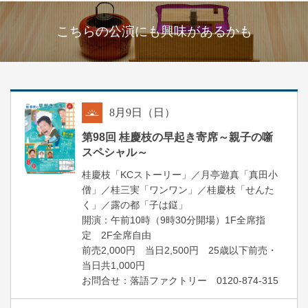
こちらの公演にも興味があるかも
8
月
9
日（日）
朝
第98回 桂慶枝の早起き寄席～親子の噺
スペシャル～
桂慶枝「KCストーリー」／月亭遊真「真田小
僧」／桂三実「ワンワン」／桂慶枝「せんた
く」／露の都「子は鎹」
開演：午前10時（9時30分開場）1F全席指
定 2F全席自由
前売2,000円 当日2,500円 25歳以下前売・
当日共1,000円
お問合せ：落語ファクトリー 0120-874-315