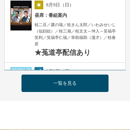
8
月
9
日（日）
昼
昼席：番組案内
桂二豆／露の瑞／桂きん太郎／いわみせいじ
（似顔絵）／桂三扇／桂文太～仲入～笑福亭
笑利／笑福亭仁福／幸助福助（漫才）／桂春
若
★菟道亭
配信あり
8
月
9
日（日）
夜
らららのらくご会④
一覧を見る
桂雀太「まんじゅうこわい」／桂三度「青
菜」／桂三実「ミュージック野菜ステーショ
ン」／桂九ノ一「胴乱の幸助」／代走みつく
に「なんのこっちゃねんあれこれ」
開演：午後6時（5時30分開場）全席指定
前売3,000円 当日3,500円
お問合せ：らららのらくご会予約事務局