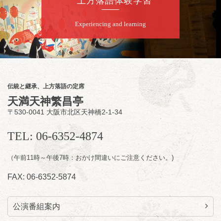
上方落語体験学習
／桂弥壱「開口一番」
開演：午後6時45分（6時15分開場）全席指定
Experiencing and learning
前売2,000円 当日2,500円
お問合せ：慶治朗落語会事務局 090-8126-
2020
★菟道亭配信あり
配信の
購入はこちらをクリック
伝統と継承、上方落語の定席
天満天神繁昌亭
〒530-0041 大阪市北区天神橋2-1-34
8
月
11
日（火）
昼
昼席：番組案内
TEL: 06-6352-4874
桂九寿玉／桂弥太郎／桂かい枝※／けんたと
（午前11時～午後7時：おかけ間違いにご注意ください。)
ももえ（音曲漫才）※／笑福亭三喬／桂米平
～仲入～桂咲之輔／林家染団治／キタノ大地
FAX: 06-6352-5874
（マジック）／笑福亭松枝（※…配信はござ
いません）
★菟道亭
配信あり
公演番組案内