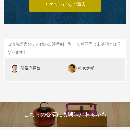
チケットぴあで購入
出演落語家のその他の出演番組一覧 ※順不同（出演順とは異
なります）
笑福亭呂好
桂壱之輔
こちらの公演にも興味があるかも