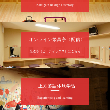
Kamigata Rakugo Directory
昼
昼席：番組案内
桂九寿玉／桂弥太郎／桂かい枝※／けんたと
ももえ（音曲漫才）※／笑福亭三喬／桂米二
～仲入～桂咲之輔／林家染団治／渡辺あきら
（ジャグリング）／笑福亭松枝（※…配信は
ございません）
オンライン繁昌亭〈配信〉
★菟道亭
配信あり
莵道亭（ピーティックス）はこちら
8
月
10
日（月）
夜
桂慶治朗 月例奮闘落語会 八月席
桂慶治朗「鉄砲勇助」「植木屋娘」ほか一席
上方落語体験学習
／桂弥壱「開口一番」
開演：午後6時45分（6時15分開場）全席指定
Experiencing and learning
前売2,000円 当日2,500円
お問合せ：慶治朗落語会事務局 090-8126-