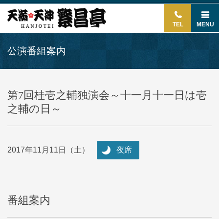
TEL
MENU
公演番組案内
第7回桂壱之輔独演会～十一月十一日は壱
之輔の日～
2017年11月11日（土）
夜席
番組案内