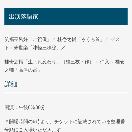
出演落語家
笑福亭呂好「ご祝儀」／ 桂壱之輔「ろくろ首」／ ゲス
ト：来世楽「津軽三味線」／
桂壱之輔「生まれ変わり」（桂三枝・作） ～仲入～ 桂壱
之輔「高津の富」
詳細
開演：午後6時30分
＊開場時間の6時より、チケットに記載されている整理番
号順にご入場いただきます