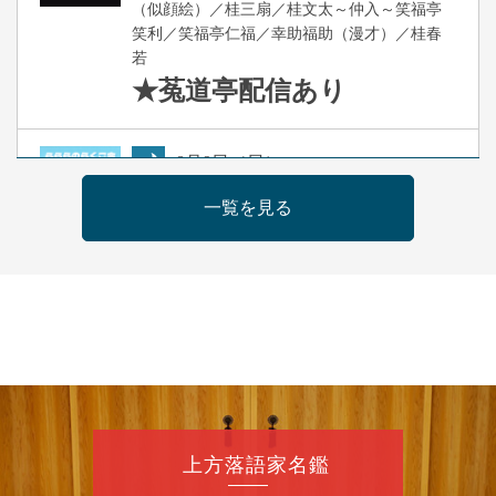
（似顔絵）／桂三扇／桂文太～仲入～笑福亭
笑利／笑福亭仁福／幸助福助（漫才）／桂春
若
★菟道亭
配信あり
8
月
9
日（日）
夜
らららのらくご会④
一覧を見る
桂雀太「まんじゅうこわい」／桂三度「青
菜」／桂三実「ミュージック野菜ステーショ
ン」／桂九ノ一「胴乱の幸助」／代走みつく
に「なんのこっちゃねんあれこれ」
開演：午後6時（5時30分開場）全席指定
前売3,000円 当日3,500円
お問合せ：らららのらくご会予約事務局
090-6976-1777 email：
lalalanorakugo@gmail.com
上方落語家名鑑
8
月
10
日（月）