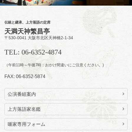
2020
★菟道亭配信あり
配信の
購入はこちらをクリック
伝統と継承、上方落語の定席
天満天神繁昌亭
〒530-0041 大阪市北区天神橋2-1-34
8
月
11
日（火）
昼
昼席：番組案内
TEL: 06-6352-4874
桂九寿玉／桂弥太郎／桂かい枝※／けんたと
（午前11時～午後7時：おかけ間違いにご注意ください。)
ももえ（音曲漫才）※／笑福亭三喬／桂米平
～仲入～桂咲之輔／林家染団治／キタノ大地
FAX: 06-6352-5874
（マジック）／笑福亭松枝（※…配信はござ
いません）
★菟道亭
配信あり
公演番組案内
上方落語家名鑑
噺家専用フォーム