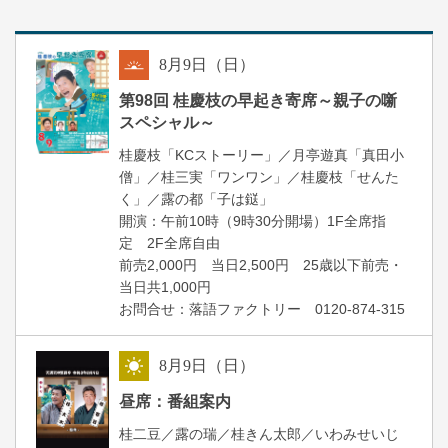
8
月
9
日（日）
朝
第98回 桂慶枝の早起き寄席～親子の噺
スペシャル～
桂慶枝「KCストーリー」／月亭遊真「真田小
僧」／桂三実「ワンワン」／桂慶枝「せんた
く」／露の都「子は鎹」
開演：午前10時（9時30分開場）1F全席指
定 2F全席自由
前売2,000円 当日2,500円 25歳以下前売・
当日共1,000円
お問合せ：落語ファクトリー 0120-874-315
8
月
9
日（日）
昼
昼席：番組案内
桂二豆／露の瑞／桂きん太郎／いわみせいじ