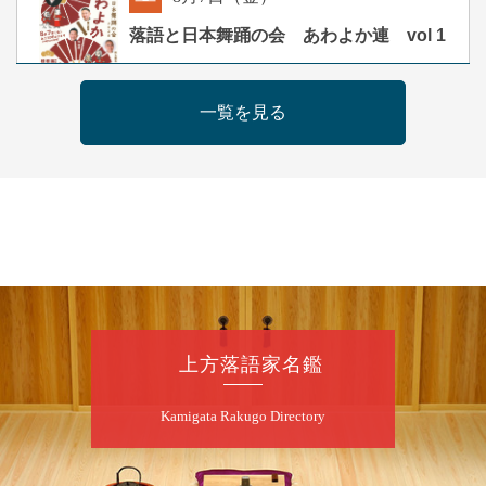
朝
落語と日本舞踊の会 あわよか連 vol 1
露の新幸／桂雪鹿／桂九寿玉／ゲスト：さつ
き緑万寿
一覧を見る
開演：午前10時（9時30分開場）
前売2,500円 当日3,000円
お問合せ 080-4235-3044
8
月
7
日（金）
昼
昼席：番組案内
桂二豆／露の瑞／桂きん太郎／いわみせいじ
（似顔絵）／笑福亭笑利／桂文太～仲入～露
の眞／笑福亭仁福／幸助福助（漫才）／桂春
上方落語家名鑑
若
★菟道亭
配信あり
Kamigata Rakugo Directory