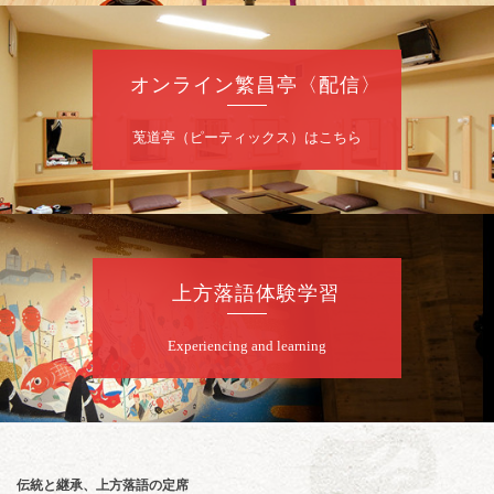
8
月
7
日（金）
夜
噺家が落語と芝居をしてみる会
オンライン繁昌亭〈配信〉
桂米之助／桂団治郎／桂弥太郎／桂米舞／是
常祐美
開演：午後6時30分（6時開場）全席指定
莵道亭（ピーティックス）はこちら
前売3,500円 当日4,000円
お問合せ：米朝事務所 06-6365-8281（平日
10時～18時）
★菟道亭配信あり
配信の購
入はこちらをクリック
上方落語体験学習
Experiencing and learning
8
月
8
日（土）
朝
第2回 智之介・力造 二人会
笑福亭智之介「昭和任侠伝」「天王寺詣り」
／桂力造「桃太郎」「本膳」／桂二豆「開口
一番」
伝統と継承、上方落語の定席