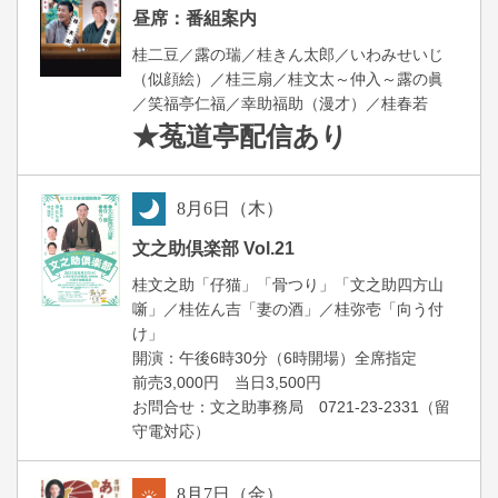
昼
昼席：番組案内
桂二豆／露の瑞／桂きん太郎／いわみせいじ
（似顔絵）／桂三扇／桂文太～仲入～露の眞
／笑福亭仁福／幸助福助（漫才）／桂春若
★菟道亭
配信あり
8
月
6
日（木）
夜
文之助倶楽部 Vol.21
桂文之助「仔猫」「骨つり」「文之助四方山
噺」／桂佐ん吉「妻の酒」／桂弥壱「向う付
け」
開演：午後6時30分（6時開場）全席指定
前売3,000円 当日3,500円
お問合せ：文之助事務局 0721-23-2331（留
守電対応）
8
月
7
日（金）