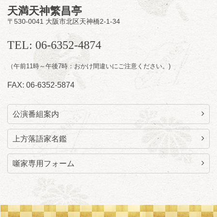
開場
開演：午前10時（9時30分
）
天満天神繁昌亭
前売2,000円 当日 2,500円
〒530-0041 大阪市北区天神橋2-1-34
お問合せ：智之介・力造 二人会事務局 090-
7762-6268
TEL: 06-6352-4874
（午前11時～午後7時：おかけ間違いにご注意ください。)
FAX: 06-6352-5874
公演番組案内
上方落語家名鑑
噺家専用フォーム