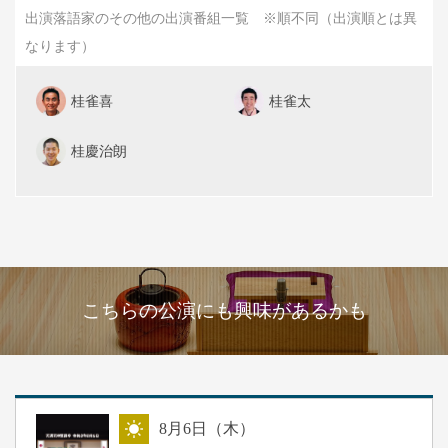
出演落語家のその他の出演番組一覧 ※順不同（出演順とは異
なります）
桂雀喜
桂雀太
桂慶治朗
こちらの公演にも興味があるかも
8
月
6
日（木）