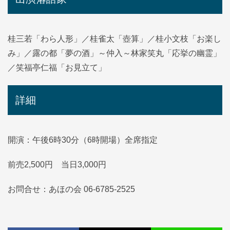
桂三若「わら人形」／桂雀太「壺算」／桂小文枝「お楽し
み」／露の都「夢の酒」～仲入～林家笑丸「応挙の幽霊」
／笑福亭仁福「お見立て」
詳細
開演：午後6時30分（6時開場）全席指定
前売2,500円 当日3,000円
お問合せ：あほの会 06-6785-2525