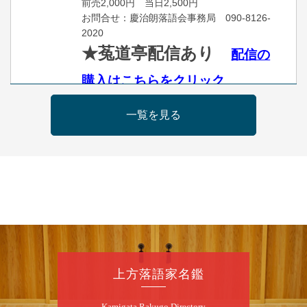
前売2,000円 当日2,500円
お問合せ：慶治朗落語会事務局 090-8126-
2020
★菟道亭配信あり
配信の
購入はこちらをクリック
一覧を見る
8
月
11
日（火）
昼
昼席：番組案内
桂九寿玉／桂弥太郎／桂かい枝※／けんたと
ももえ（音曲漫才）※／笑福亭三喬／桂米平
～仲入～桂咲之輔／林家染団治／キタノ大地
（マジック）／笑福亭松枝（※…配信はござ
いません）
★菟道亭
配信あり
上方落語家名鑑
8
月
11
日（火）
Kamigata Rakugo Directory