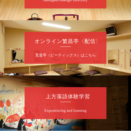
夜
あおばと～例えば炎と～
桂あおば／笑福亭笑有／例えば炎
開演：午後6時30分（6時開場）全席指定
前売2,000円 当日2,500円
お問合せ：FANYチケット 0570-550-
オンライン繁昌亭〈配信〉
100（10:00～19:00受付）
莵道亭（ピーティックス）はこちら
8
月
12
日（水）
昼
昼席：番組案内
桂九寿玉／桂弥太郎／桂かい枝※／けんたと
ももえ（音曲漫才）※／笑福亭三喬／桂米二
～仲入～桂咲之輔／林家染団治／渡辺あきら
上方落語体験学習
（ジャグリング）／笑福亭松枝（※…配信は
ございません）
★菟道亭
配信あり
Experiencing and learning
8
月
12
日（水）