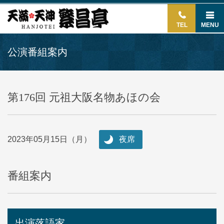
TEL
MENU
公演番組案内
第176回 元祖大阪名物あほの会
2023年05月15日（月）
夜席
番組案内
出演落語家