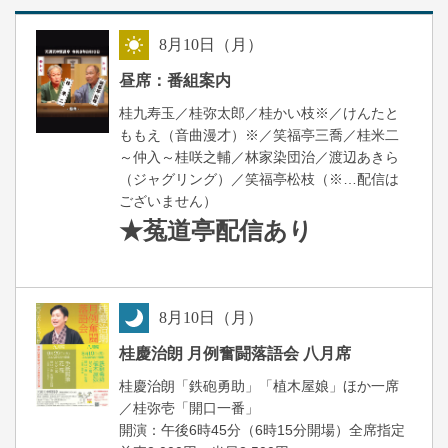
8
月
10
日（月）
昼
昼席：番組案内
桂九寿玉／桂弥太郎／桂かい枝※／けんたと
ももえ（音曲漫才）※／笑福亭三喬／桂米二
～仲入～桂咲之輔／林家染団治／渡辺あきら
（ジャグリング）／笑福亭松枝（※…配信は
ございません）
★菟道亭
配信あり
8
月
10
日（月）
夜
桂慶治朗 月例奮闘落語会 八月席
桂慶治朗「鉄砲勇助」「植木屋娘」ほか一席
／桂弥壱「開口一番」
開演：午後6時45分（6時15分開場）全席指定