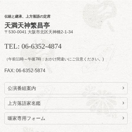
夜
お笑い怪談噺の夕べ vol.20 ～ホンモノ
伝統と継承、上方落語の定席
の幽霊も出まぁーす！～
天満天神繁昌亭
笑福亭たま／林家染雀
／桂米左
～仲入～旭堂
〒530-0041 大阪市北区天神橋2-1-34
南鱗／笑福亭福笑
開演：午後6時30分（6時開場）全席指定
TEL: 06-6352-4874
前売3,000円 当日3,500円
お問合せ：福笑エンタープライズ
0798-23-
7160
（午前11時～午後7時：おかけ間違いにご注意ください。)
★莵道亭配信あり
配信の
FAX: 06-6352-5874
購入はこちらをクリック
公演番組案内
上方落語家名鑑
噺家専用フォーム