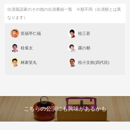
出演落語家のその他の出演番組一覧 ※順不同（出演順とは異
なります）
笑福亭仁福
桂三若
桂雀太
露の都
林家笑丸
桂小文枝(四代目)
こちらの公演にも興味があるかも