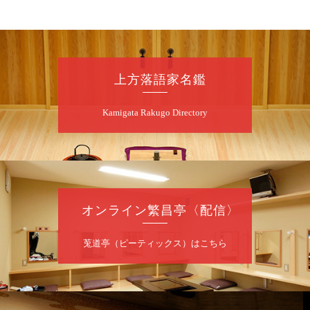
昼
昼席：番組案内
桂二豆／露の瑞／桂きん太郎／いわみせいじ
（似顔絵）／笑福亭笑利／桂文太～仲入～露
の眞／笑福亭仁福／幸助福助（漫才）／桂春
上方落語家名鑑
若
★菟道亭
配信あり
Kamigata Rakugo Directory
8
月
7
日（金）
夜
噺家が落語と芝居をしてみる会
オンライン繁昌亭〈配信〉
桂米之助／桂団治郎／桂弥太郎／桂米舞／是
常祐美
開演：午後6時30分（6時開場）全席指定
莵道亭（ピーティックス）はこちら
前売3,500円 当日4,000円
お問合せ：米朝事務所 06-6365-8281（平日
10時～18時）
★菟道亭配信あり