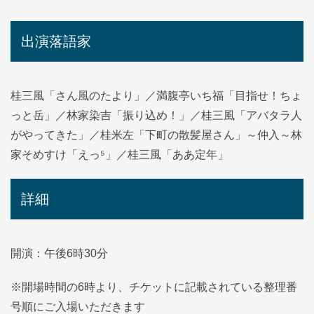
出演落語家
桂三風「さん風のたより」／満腹亭いち福「目指せ！ちょ
っと岳」／林家染吉「振り込め！」／桂三風「アバタラ人
がやってきた」／桂米左「下町の散髪屋さん」～仲入～林
家そめすけ「えっ⁵」／桂三風「ああ定年」
詳細
開演：午後6時30分
※開場時間の6時より、チケットに記載されている整理番
号順にご入場いただきます