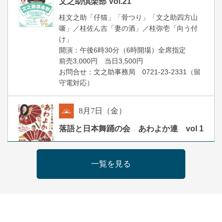
文之助倶楽部 Vol.21
桂文之助「仔猫」「骨つり」「文之助四方山
噺」／桂佐ん吉「妻の酒」／桂弥壱「向う付
け」
開演：午後6時30分（6時開場）全席指定
前売3,000円 当日3,500円
お問合せ：文之助事務局 0721-23-2331（留
守電対応）
8
月
7
日（金）
朝
落語と日本舞踊の会 あわよか連 vol 1
露の新幸／桂雪鹿／桂九寿玉／ゲスト：さつ
き緑万寿
一覧を見る
開演：午前10時（9時30分開場）
前売2,500円 当日3,000円
お問合せ 080-4235-3044
8
月
7
日（金）