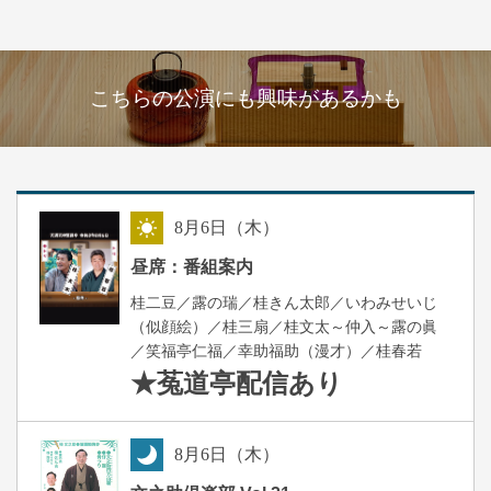
こちらの公演にも興味があるかも
8
月
6
日（木）
昼
昼席：番組案内
桂二豆／露の瑞／桂きん太郎／いわみせいじ
（似顔絵）／桂三扇／桂文太～仲入～露の眞
／笑福亭仁福／幸助福助（漫才）／桂春若
★菟道亭
配信あり
8
月
6
日（木）
夜