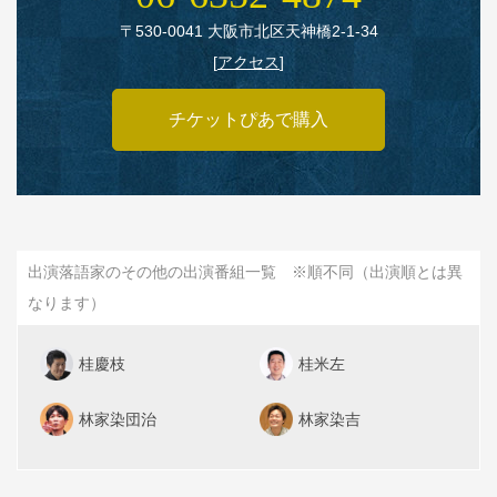
〒530‑0041 大阪市北区天神橋2‑1‑34
[
アクセス
]
チケットぴあで購入
出演落語家のその他の出演番組一覧 ※順不同（出演順とは異
なります）
桂慶枝
桂米左
林家染団治
林家染吉