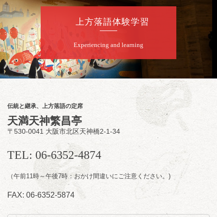
配信の購
入はこちらをクリック
上方落語体験学習
Experiencing and learning
8
月
8
日（土）
朝
第2回 智之介・力造 二人会
笑福亭智之介「昭和任侠伝」「天王寺詣り」
／桂力造「桃太郎」「本膳」／桂二豆「開口
一番」
伝統と継承、上方落語の定席
開場
開演：午前10時（9時30分
）
天満天神繁昌亭
前売2,000円 当日 2,500円
〒530-0041 大阪市北区天神橋2-1-34
お問合せ：智之介・力造 二人会事務局 090-
7762-6268
TEL: 06-6352-4874
（午前11時～午後7時：おかけ間違いにご注意ください。)
FAX: 06-6352-5874