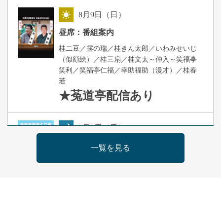
8
月
9
日（日）
昼
昼席：番組案内
桂二豆／露の瑞／桂きん太郎／いわみせいじ
（似顔絵）／桂三扇／桂文太～仲入～笑福亭
笑利／笑福亭仁福／幸助福助（漫才）／桂春
若
★菟道亭
配信あり
8
月
9
日（日）
夜
らららのらくご会④
一覧を見る
桂雀太「まんじゅうこわい」／桂三度「青
菜」／桂三実「ミュージック野菜ステーショ
ン」／桂九ノ一「胴乱の幸助」／代走みつく
に「なんのこっちゃねんあれこれ」
開演：午後6時（5時30分開場）全席指定
前売3,000円 当日3,500円