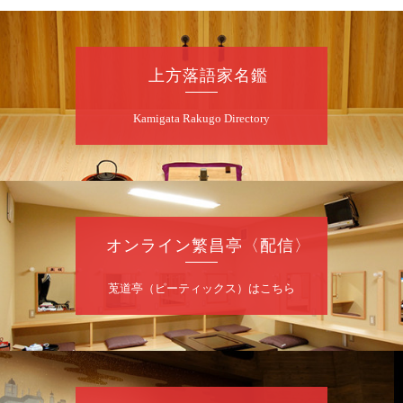
お問合せ：らららのらくご会予約事務局
090-6976-1777 email：
lalalanorakugo@gmail.com
上方落語家名鑑
8
月
10
日（月）
Kamigata Rakugo Directory
昼
昼席：番組案内
桂九寿玉／桂弥太郎／桂かい枝※／けんたと
ももえ（音曲漫才）※／笑福亭三喬／桂米二
～仲入～桂咲之輔／林家染団治／渡辺あきら
（ジャグリング）／笑福亭松枝（※…配信は
ございません）
オンライン繁昌亭〈配信〉
★菟道亭
配信あり
莵道亭（ピーティックス）はこちら
8
月
10
日（月）
夜
桂慶治朗 月例奮闘落語会 八月席