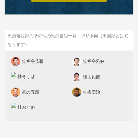
出演落語家のその他の出演番組一覧 ※順不同（出演順とは異
なります）
笑福亭恭瓶
笑福亭呂好
桂そうば
桂よね吉
露の五郎
桂梅団治
桂おとめ