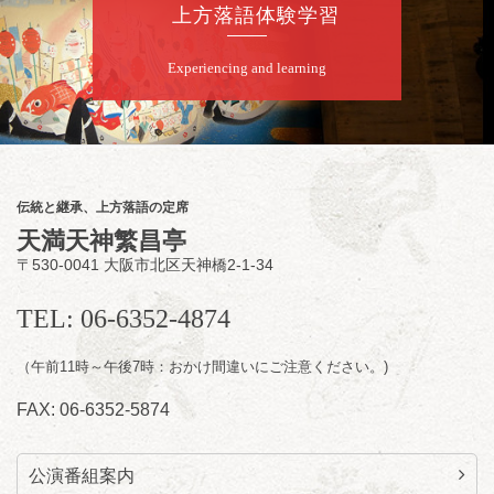
桂慶治朗「鉄砲勇助」「植木屋娘」ほか一席
上方落語体験学習
／桂弥壱「開口一番」
開演：午後6時45分（6時15分開場）全席指定
Experiencing and learning
前売2,000円 当日2,500円
お問合せ：慶治朗落語会事務局 090-8126-
2020
★菟道亭配信あり
配信の
購入はこちらをクリック
伝統と継承、上方落語の定席
天満天神繁昌亭
〒530-0041 大阪市北区天神橋2-1-34
8
月
11
日（火）
昼
昼席：番組案内
TEL: 06-6352-4874
桂九寿玉／桂弥太郎／桂かい枝※／けんたと
（午前11時～午後7時：おかけ間違いにご注意ください。)
ももえ（音曲漫才）※／笑福亭三喬／桂米平
～仲入～桂咲之輔／林家染団治／キタノ大地
FAX: 06-6352-5874
（マジック）／笑福亭松枝（※…配信はござ
いません）
★菟道亭
配信あり
公演番組案内