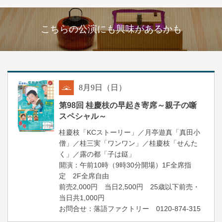
こちらの公演にも興味があるかも
8
月
9
日（日）
朝
第98回 桂慶枝の早起き寄席～親子の噺
スペシャル～
桂慶枝「KCストーリー」／月亭遊真「真田小
僧」／桂三実「ワンワン」／桂慶枝「せんた
く」／露の都「子は鎹」
開演：午前10時（9時30分開場）1F全席指
定 2F全席自由
前売2,000円 当日2,500円 25歳以下前売・
当日共1,000円
お問合せ：落語ファクトリー 0120-874-315