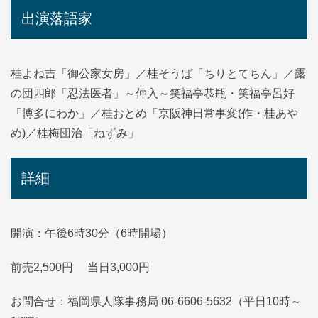
出演落語家
桂よね吉「御公家女房」／桂そうば「ちりとてちん」／露
の団四郎「忍法医者」～仲入～笑福亭恭瓶・笑福亭呂好
「博多にわか」／桂おとめ「京阪神日常事変(作・桂あや
め)／桂梅団治「ねずみ」
詳細
開演：午後6時30分（6時開場）
前売2,500円 当日3,000円
お問合せ：福岡県人隊事務局 06-6606-5632（平日10時～