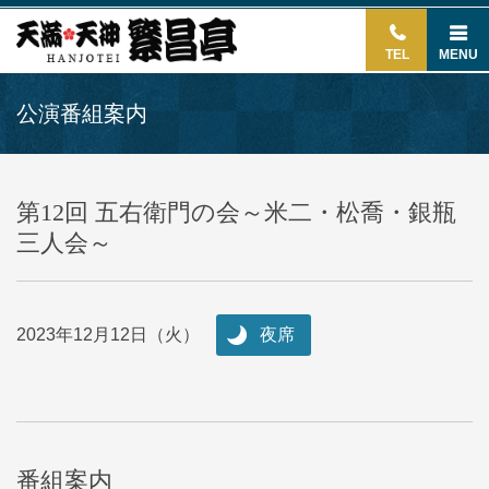
TEL
MENU
公演番組案内
第12回 五右衛門の会～米二・松喬・銀瓶
三人会～
2023年12月12日（火）
夜席
番組案内