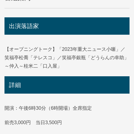
出演落語家
【オープニングトーク】「2023年重大ニュース小噺」／
笑福亭松喬「テレスコ」／笑福亭銀瓶「どうらんの幸助」
～仲入～桂米二「口入屋」
詳細
開演：午後6時30分（6時開場）全席指定
前売3,000円 当日3,500円