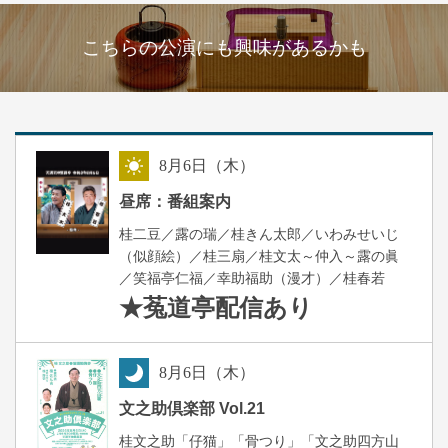
こちらの公演にも興味があるかも
8
月
6
日（木）
昼
昼席：番組案内
桂二豆／露の瑞／桂きん太郎／いわみせいじ
（似顔絵）／桂三扇／桂文太～仲入～露の眞
／笑福亭仁福／幸助福助（漫才）／桂春若
★菟道亭
配信あり
8
月
6
日（木）
夜
文之助倶楽部 Vol.21
桂文之助「仔猫」「骨つり」「文之助四方山