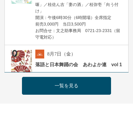
噺」／桂佐ん吉「妻の酒」／桂弥壱「向う付
け」
開演：午後6時30分（6時開場）全席指定
前売3,000円 当日3,500円
お問合せ：文之助事務局 0721-23-2331（留
守電対応）
8
月
7
日（金）
朝
落語と日本舞踊の会 あわよか連 vol 1
露の新幸／桂雪鹿／桂九寿玉／ゲスト：さつ
き緑万寿
一覧を見る
開演：午前10時（9時30分開場）
前売2,500円 当日3,000円
お問合せ 080-4235-3044
8
月
7
日（金）
昼
昼席：番組案内