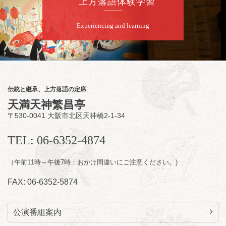
上方落語体験学習
Experiencing and learning
8
月
8
日（土）
朝
第2回 智之介・力造 二人会
笑福亭智之介「昭和任侠伝」「天王寺詣り」
／桂力造「桃太郎」「本膳」／桂二豆「開口
一番」
伝統と継承、上方落語の定席
開場
開演：午前10時（9時30分
）
天満天神繁昌亭
前売2,000円 当日 2,500円
〒530-0041 大阪市北区天神橋2-1-34
お問合せ：智之介・力造 二人会事務局 090-
7762-6268
TEL: 06-6352-4874
（午前11時～午後7時：おかけ間違いにご注意ください。)
FAX: 06-6352-5874
公演番組案内