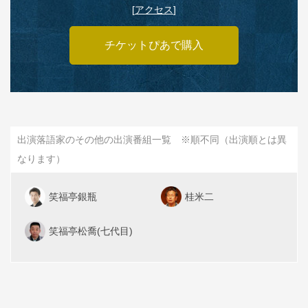
[
アクセス
]
チケットぴあで購入
出演落語家のその他の出演番組一覧 ※順不同（出演順とは異
なります）
笑福亭銀瓶
桂米二
笑福亭松喬(七代目)