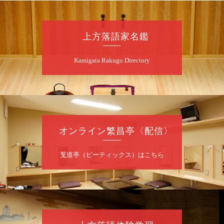
桂二豆／露の瑞／桂きん太郎／いわみせいじ
（似顔絵）／笑福亭笑利／桂文太～仲入～露
の眞／笑福亭仁福／幸助福助（漫才）／桂春
上方落語家名鑑
若
★菟道亭
配信あり
Kamigata Rakugo Directory
8
月
7
日（金）
夜
噺家が落語と芝居をしてみる会
オンライン繁昌亭〈配信〉
桂米之助／桂団治郎／桂弥太郎／桂米舞／是
常祐美
開演：午後6時30分（6時開場）全席指定
莵道亭（ピーティックス）はこちら
前売3,500円 当日4,000円
お問合せ：米朝事務所 06-6365-8281（平日
10時～18時）
★菟道亭配信あり
配信の購
入はこちらをクリック