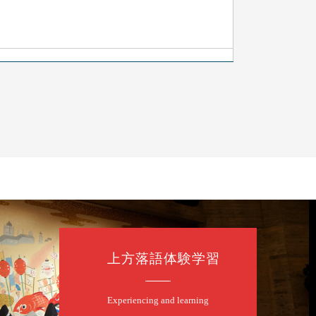
上方落語体験学習
Experiencing and learning
露の眞／笑福亭仁福／幸助福助（漫才）／桂春若