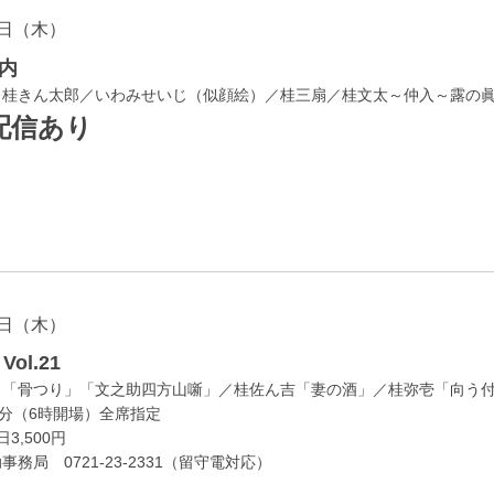
日（木）
内
／桂きん太郎／いわみせいじ（似顔絵）／桂三扇／桂文太～仲入～露の
配信あり
日（木）
ol.21
」「骨つり」「文之助四方山噺」／桂佐ん吉「妻の酒」／桂弥壱「向う
0分（6時開場）全席指定
3,500円
務局 0721-23-2331（留守電対応）