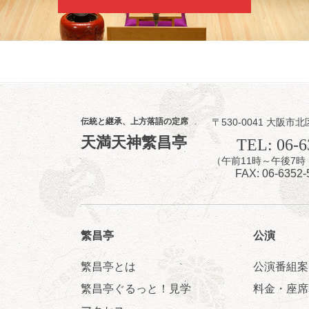
★菟道亭
伝統と継承、上方落語の定席
〒530-0041 大阪市北
8
7
天満天神繁昌亭
月
TEL: 06-6
夜
（午前11時～午後
噺家が落語と
FAX: 06-6352-
桂米之助／桂団
開演：午後6時3
前売3,500円 当日
お問合せ：米朝事務所
繁昌亭
公演
★菟道亭
繁昌亭とは
公演番組案
繁昌亭ぐるっと！見学
料金・座席