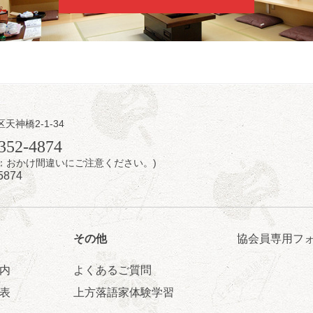
配信あり
区天神橋2-1-34
日（金）
352-4874
7時：おかけ間違いにご注意ください。)
芝居をしてみる会
5874
治郎／桂弥太郎／桂米舞／是常祐美
0分（6時開場）全席指定
4,000円
 06-6365-8281（平日10時～18時）
その他
協会員専用フ
配信あり
配信の購入はこちらをクリック
内
よくあるご質問
表
上方落語家体験学習