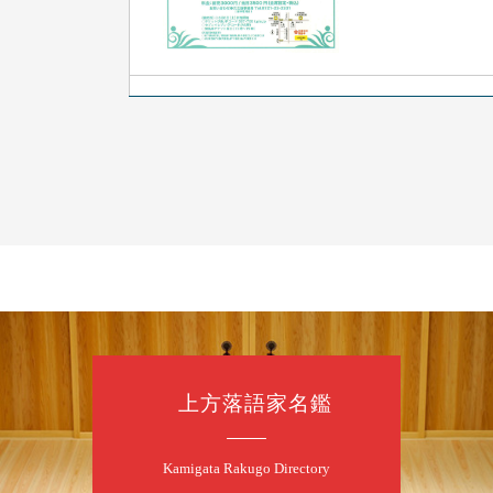
8
7
月
朝
落語と日本舞踊
露の新幸／桂雪
開演：午前10時
前売2,500円 当日
お問合せ 080-42
上方落語家名鑑
8
7
月
昼
昼席：番組案
Kamigata Rakugo Directory
桂二豆／露の瑞