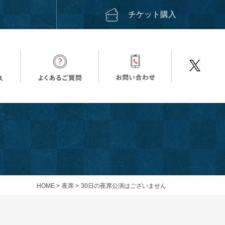
ス
チケット購入
HOME
>
夜席
>
30日の夜席公演はございません