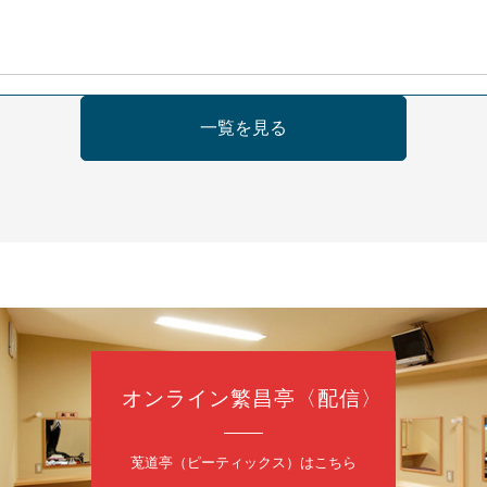
日（金）
一覧を見る
の会 あわよか連 vol 1
鹿／桂九寿玉／ゲスト：さつき緑万寿
（9時30分開場）
3,000円
35-3044
オンライン繁昌亭〈配信〉
日（金）
内
莵道亭（ピーティックス）はこちら
／桂きん太郎／いわみせいじ（似顔絵）／笑福亭笑利／桂文太～仲入～