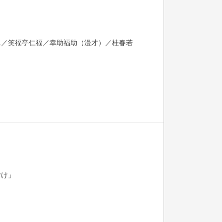
眞／笑福亭仁福／幸助福助（漫才）／桂春若
付け」