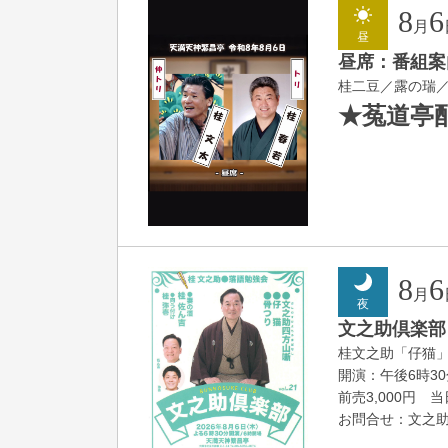
8
6
月
昼
昼席：番組案
桂二豆／露の瑞
★菟道亭
8
6
月
夜
文之助倶楽部 V
桂文之助「仔猫
開演：午後6時3
前売3,000円 当日
お問合せ：文之助事