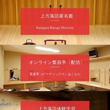
8
月
8
日（土）
朝
第2回 智之介・力造 二人会
上方落語家名鑑
笑福亭智之介「昭和任侠伝」「天王寺詣り」
Kamigata Rakugo Directory
／桂力造「桃太郎」「本膳」／桂二豆「開口
一番」
開場
開演：午前10時（9時30分
）
前売2,000円 当日 2,500円
お問合せ：智之介・力造 二人会事務局 090-
7762-6268
オンライン繁昌亭〈配信〉
8
月
8
日（土）
莵道亭（ピーティックス）はこちら
昼
昼席：番組案内
桂九寿玉／露の瑞／桂きん太郎／いわみせい
じ（似顔絵）／桂米之助／桂文太～仲入～露
の眞／笑福亭仁福／幸助福助（漫才）／桂春
若
上方落語体験学習