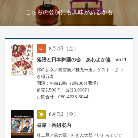
こちらの公演にも興味があるかも
8
月
7
日（金）
朝
落語と日本舞踊の会 あわよか連 vol 1
露の新幸／桂雪鹿／桂九寿玉／ゲスト：さつ
き緑万寿
開演：午前10時（9時30分開場）
前売2,500円 当日3,000円
お問合せ 080-4235-3044
8
月
7
日（金）
昼
昼席：番組案内
桂二豆／露の瑞／桂きん太郎／いわみせいじ