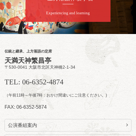
★菟道亭
配信あり
Experiencing and learning
8
月
8
日（土）
夜
小痴楽・三語のさるごりら落語会 2026
桂三語／柳亭小痴楽 他
開演：午後6時（5時30分開場）全席指定
伝統と継承、上方落語の定席
前売3,500円 当日4,000円
天満天神繁昌亭
お問合せ：FANYチケット 0570-550-
〒530-0041 大阪市北区天神橋2-1-34
100(10:00～19:00受付)
TEL: 06-6352-4874
（午前11時～午後7時：おかけ間違いにご注意ください。)
FAX: 06-6352-5874
公演番組案内