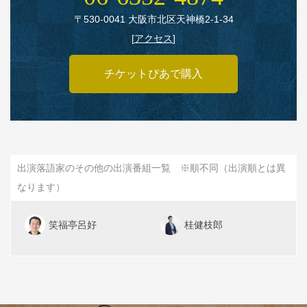
〒530‑0041 大阪市北区天神橋2‑1‑34
[
アクセス
]
チケットぴあで購入
出演落語家のその他の出演番組一覧 ※順不同（出演順とは異
なります）
笑福亭呂好
桂健枝郎