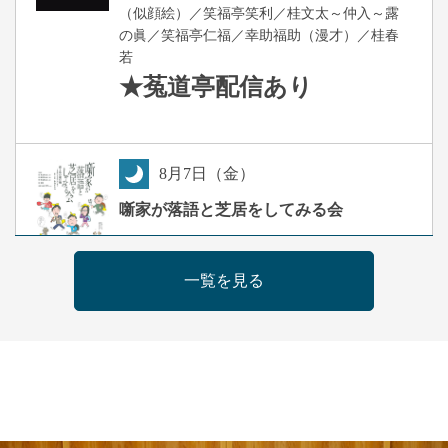
（似顔絵）／笑福亭笑利／桂文太～仲入～露
の眞／笑福亭仁福／幸助福助（漫才）／桂春
若
★菟道亭
配信あり
8
月
7
日（金）
夜
噺家が落語と芝居をしてみる会
桂米之助／桂団治郎／桂弥太郎／桂米舞／是
常祐美
一覧を見る
開演：午後6時30分（6時開場）全席指定
前売3,500円 当日4,000円
お問合せ：米朝事務所 06-6365-8281（平日
10時～18時）
★菟道亭配信あり
配信の購
入はこちらをクリック