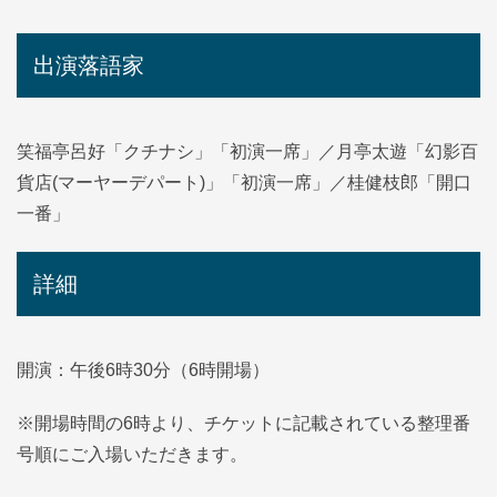
出演落語家
笑福亭呂好「クチナシ」「初演一席」／月亭太遊「幻影百
貨店(マーヤーデパート)」「初演一席」／桂健枝郎「開口
一番」
詳細
開演：午後6時30分（6時開場）
※開場時間の6時より、チケットに記載されている整理番
号順にご入場いただきます。