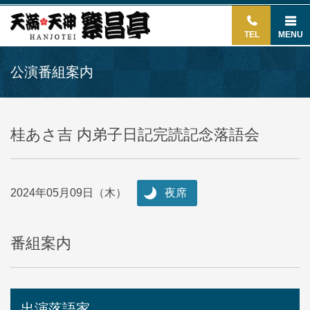
TEL
MENU
公演番組案内
桂あさ吉 内弟子日記完読記念落語会
2024年05月09日（木）
夜席
番組案内
出演落語家