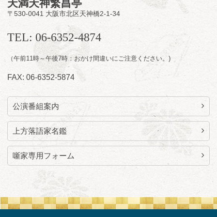
天満天神繁昌亭
〒530-0041 大阪市北区天神橋2-1-34
8
月
11
日（火）
昼
昼席：番組案内
TEL: 06-6352-4874
桂九寿玉／桂弥太郎／桂かい枝※／けんたと
（午前11時～午後7時：おかけ間違いにご注意ください。)
ももえ（音曲漫才）※／笑福亭三喬／桂米平
～仲入～桂咲之輔／林家染団治／キタノ大地
FAX: 06-6352-5874
（マジック）／笑福亭松枝（※…配信はござ
いません）
★菟道亭
配信あり
公演番組案内
上方落語家名鑑
噺家専用フォーム