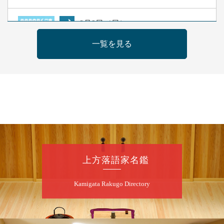
8
月
9
日（日）
夜
らららのらくご会④
一覧を見る
桂雀太「まんじゅうこわい」／桂三度「青
菜」／桂三実「ミュージック野菜ステーショ
ン」／桂九ノ一「胴乱の幸助」／代走みつく
に「なんのこっちゃねんあれこれ」
開演：午後6時（5時30分開場）全席指定
前売3,000円 当日3,500円
お問合せ：らららのらくご会予約事務局
090-6976-1777 email：
lalalanorakugo@gmail.com
上方落語家名鑑
8
月
10
日（月）
Kamigata Rakugo Directory
昼
昼席：番組案内
桂九寿玉／桂弥太郎／桂かい枝※／けんたと
ももえ（音曲漫才）※／笑福亭三喬／桂米二