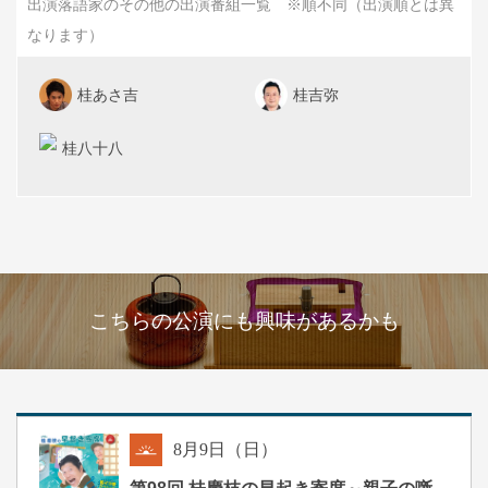
出演落語家のその他の出演番組一覧 ※順不同（出演順とは異
なります）
桂あさ吉
桂吉弥
桂八十八
こちらの公演にも興味があるかも
8
月
9
日（日）
朝