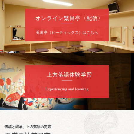
～仲入～桂咲之輔／林家染団治／渡辺あきら
（ジャグリング）／笑福亭松枝（※…配信は
ございません）
オンライン繁昌亭〈配信〉
★菟道亭
配信あり
莵道亭（ピーティックス）はこちら
8
月
10
日（月）
夜
桂慶治朗 月例奮闘落語会 八月席
桂慶治朗「鉄砲勇助」「植木屋娘」ほか一席
上方落語体験学習
／桂弥壱「開口一番」
開演：午後6時45分（6時15分開場）全席指定
Experiencing and learning
前売2,000円 当日2,500円
お問合せ：慶治朗落語会事務局 090-8126-
2020
★菟道亭配信あり
配信の
購入はこちらをクリック
伝統と継承、上方落語の定席