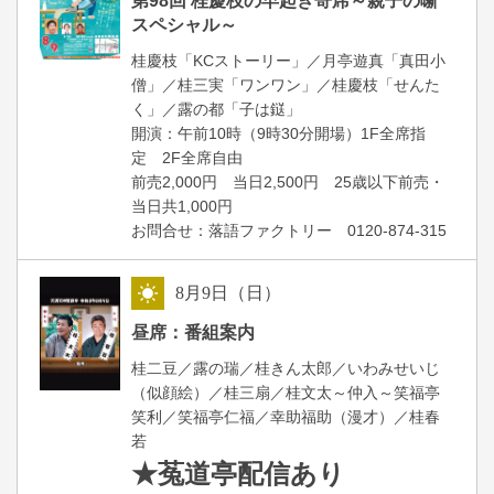
第98回 桂慶枝の早起き寄席～親子の噺
スペシャル～
桂慶枝「KCストーリー」／月亭遊真「真田小
僧」／桂三実「ワンワン」／桂慶枝「せんた
く」／露の都「子は鎹」
開演：午前10時（9時30分開場）1F全席指
定 2F全席自由
前売2,000円 当日2,500円 25歳以下前売・
当日共1,000円
お問合せ：落語ファクトリー 0120-874-315
8
月
9
日（日）
昼
昼席：番組案内
桂二豆／露の瑞／桂きん太郎／いわみせいじ
（似顔絵）／桂三扇／桂文太～仲入～笑福亭
笑利／笑福亭仁福／幸助福助（漫才）／桂春
若
★菟道亭
配信あり