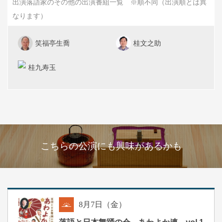
出演落語家のその他の出演番組一覧 ※順不同（出演順とは異
なります）
笑福亭生喬
桂文之助
桂九寿玉
こちらの公演にも興味があるかも
8
月
7
日（金）
朝