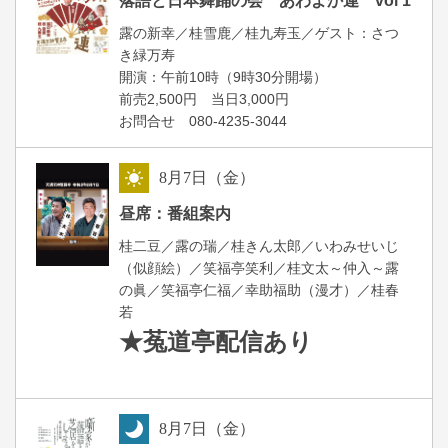
落語と日本舞踊の会 あわよか連 vol 1
露の新幸／桂雪鹿／桂九寿玉／ゲスト：さつ
き緑万寿
開演：午前10時（9時30分開場）
前売2,500円 当日3,000円
お問合せ 080-4235-3044
8
月
7
日（金）
昼
昼席：番組案内
桂二豆／露の瑞／桂きん太郎／いわみせいじ
（似顔絵）／笑福亭笑利／桂文太～仲入～露
の眞／笑福亭仁福／幸助福助（漫才）／桂春
若
★菟道亭
配信あり
8
月
7
日（金）