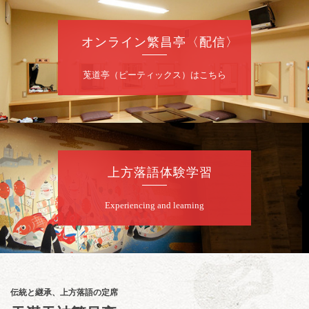
お問合せ：智之介・力造 二人会事務局 090-
7762-6268
オンライン繁昌亭〈配信〉
8
月
8
日（土）
莵道亭（ピーティックス）はこちら
昼
昼席：番組案内
桂九寿玉／露の瑞／桂きん太郎／いわみせい
じ（似顔絵）／桂米之助／桂文太～仲入～露
の眞／笑福亭仁福／幸助福助（漫才）／桂春
若
上方落語体験学習
★菟道亭
配信あり
Experiencing and learning
8
月
8
日（土）
夜
小痴楽・三語のさるごりら落語会 2026
桂三語／柳亭小痴楽 他
開演：午後6時（5時30分開場）全席指定
伝統と継承、上方落語の定席
前売3,500円 当日4,000円