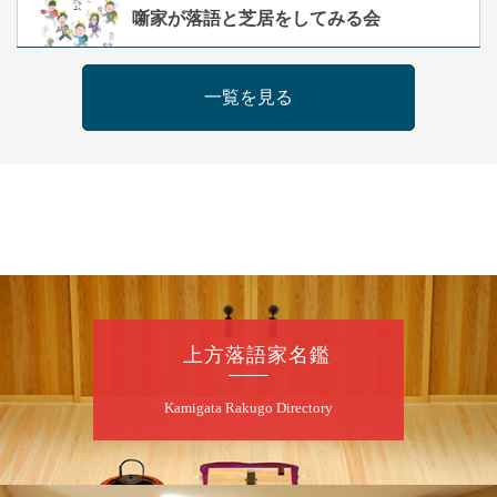
夜
噺家が落語と芝居をしてみる会
桂米之助／桂団治郎／桂弥太郎／桂米舞／是
常祐美
一覧を見る
開演：午後6時30分（6時開場）全席指定
前売3,500円 当日4,000円
お問合せ：米朝事務所 06-6365-8281（平日
10時～18時）
★菟道亭配信あり
配信の購
入はこちらをクリック
8
月
8
日（土）
朝
第2回 智之介・力造 二人会
上方落語家名鑑
笑福亭智之介「昭和任侠伝」「天王寺詣り」
Kamigata Rakugo Directory
／桂力造「桃太郎」「本膳」／桂二豆「開口
一番」
開場
開演：午前10時（9時30分
）
前売2,000円 当日 2,500円