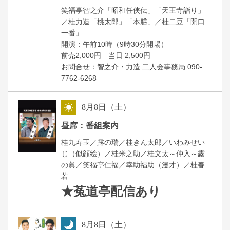
笑福亭智之介「昭和任侠伝」「天王寺詣り」
／桂力造「桃太郎」「本膳」／桂二豆「開口
一番」
開場
開演：午前10時（9時30分
）
前売2,000円 当日 2,500円
お問合せ：智之介・力造 二人会事務局 090-
7762-6268
8
月
8
日（土）
昼
昼席：番組案内
桂九寿玉／露の瑞／桂きん太郎／いわみせい
じ（似顔絵）／桂米之助／桂文太～仲入～露
の眞／笑福亭仁福／幸助福助（漫才）／桂春
若
★菟道亭
配信あり
8
月
8
日（土）