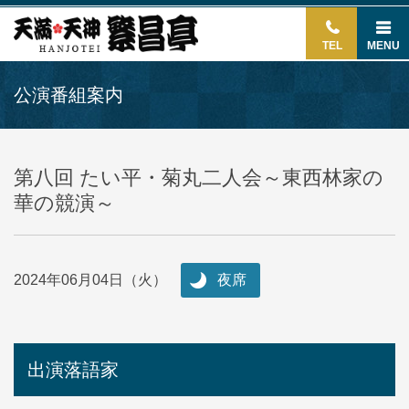
TEL
MENU
公演番組案内
第八回 たい平・菊丸二人会～東西林家の
華の競演～
2024年06月04日（火）
夜席
出演落語家