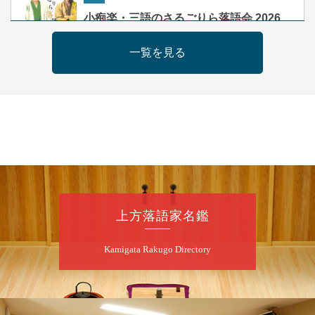
夜
小痴楽・三語のさるごりら落語会 2026
桂三語／柳亭小痴楽 他
一覧を見る
開演：午後6時（5時30分開場）全席指定
前売3,500円 当日4,000円
お問合せ：FANYチケット 0570-550-
100(10:00～19:00受付)
8
月
9
日（日）
朝
第98回 桂慶枝の早起き寄席～親子の噺
スペシャル～
桂慶枝「KCストーリー」／月亭遊真「真田小
上方落語家名鑑
僧」／桂三実「ワンワン」／桂慶枝「せんた
く」／露の都「子は鎹」
Kamigata Rakugo Directory
開演：午前10時（9時30分開場）1F全席指
定 2F全席自由
前売2,000円 当日2,500円 25歳以下前売・
当日共1,000円
お問合せ：落語ファクトリー 0120-874-315