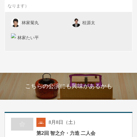
なります）
林家菊丸
桂源太
林家たい平
こちらの公演にも興味があるかも
8
月
8
日（土）
朝
第2回 智之介・力造 二人会