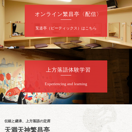
オンライン繁昌亭〈配信〉
8
月
9
日（日）
昼
昼席：番組案内
莵道亭（ピーティックス）はこちら
桂二豆／露の瑞／桂きん太郎／いわみせいじ
（似顔絵）／桂三扇／桂文太～仲入～笑福亭
笑利／笑福亭仁福／幸助福助（漫才）／桂春
若
★菟道亭
配信あり
上方落語体験学習
8
月
9
日（日）
Experiencing and learning
夜
らららのらくご会④
桂雀太「まんじゅうこわい」／桂三度「青
菜」／桂三実「ミュージック野菜ステーショ
ン」／桂九ノ一「胴乱の幸助」／代走みつく
伝統と継承、上方落語の定席
に「なんのこっちゃねんあれこれ」
天満天神繁昌亭
開演：午後6時（5時30分開場）全席指定