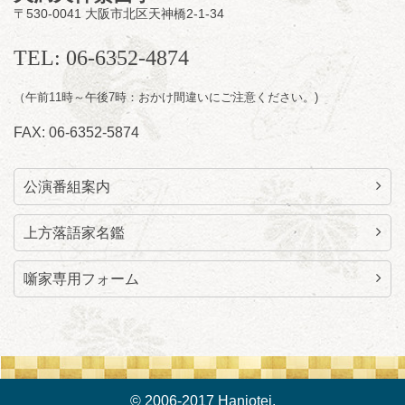
〒530-0041 大阪市北区天神橋2-1-34
前売3,000円 当日3,500円
お問合せ：らららのらくご会予約事務局
TEL: 06-6352-4874
090-6976-1777 email：
lalalanorakugo@gmail.com
（午前11時～午後7時：おかけ間違いにご注意ください。)
FAX: 06-6352-5874
公演番組案内
上方落語家名鑑
噺家専用フォーム
© 2006-2017 Hanjotei.