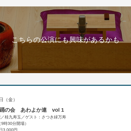
こちらの公演にも興味があるかも
日（金）
の会 あわよか連 vol 1
鹿／桂九寿玉／ゲスト：さつき緑万寿
（9時30分開場）
3,000円