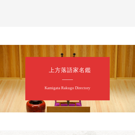
噺家が落語と
桂米之助／桂団
開演：午後6時3
前売3,500円 当日
お問合せ：米朝事務所
★菟道亭
上方落語家名鑑
8
8
月
朝
第2回 智之介
Kamigata Rakugo Directory
笑福亭智之介「
開演：午前10時（
前売2,000円 当日
お問合せ：智之介・力