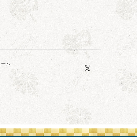
露の眞／笑福亭仁福／幸助福助（漫才）／桂春若
ォーム