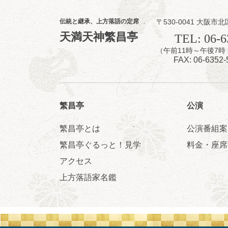
8
8
月
昼
昼席：番組案
伝統と継承、上方落語の定席
〒530-0041 大阪市北
桂九寿玉／露の
天満天神繁昌亭
TEL: 06-6
★菟道亭
（午前11時～午後
FAX: 06-6352-
繁昌亭
公演
繁昌亭とは
公演番組案
8
8
月
繁昌亭ぐるっと！見学
料金・座席
夜
小痴楽・三語
アクセス
桂三語／柳亭小
上方落語家名鑑
開演：午後6時（
前売3,500円 当日
お問合せ：FANYチケ