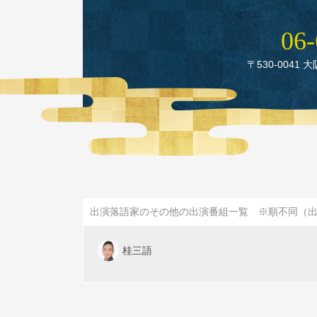
06‑
〒530‑0041 
出演落語家のその他の出演番組一覧 ※順不同（
桂三語