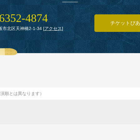
6352‑4874
チケットぴ
大阪市北区天神橋2‑1‑34
[
アクセス
]
出演順とは異なります）