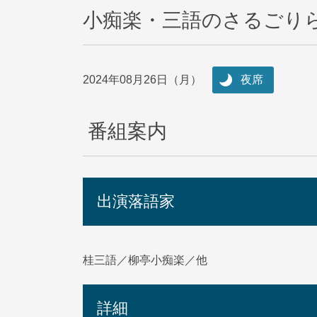
小痴楽・三語のさるごりら落
2024年08月26日（月）
夜席
番組案内
出演落語家
桂三語／柳亭小痴楽／他
詳細