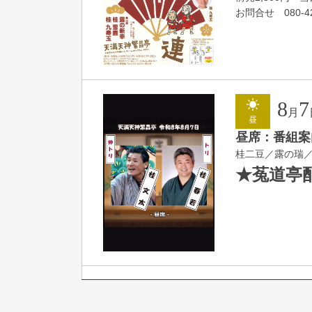
お問合せ 080-42
8
7
月
昼
昼席：番組案
桂二豆／露の瑞
★菟道亭
8
7
月
夜