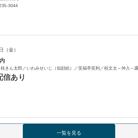
35-3044
日（金）
内
／桂きん太郎／いわみせいじ（似顔絵）／笑福亭笑利／桂文太～仲入～
配信あり
日（金）
一覧を見る