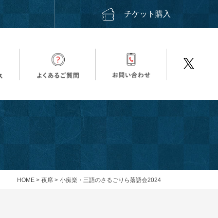
ス
チケット購入
HOME
>
夜席
>
小痴楽・三語のさるごりら落語会2024