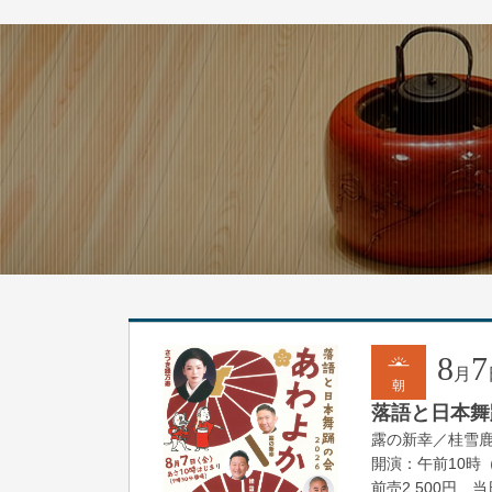
8
7
月
朝
落語と日本舞踊
露の新幸／桂雪
開演：午前10時
前売2,500円 当日