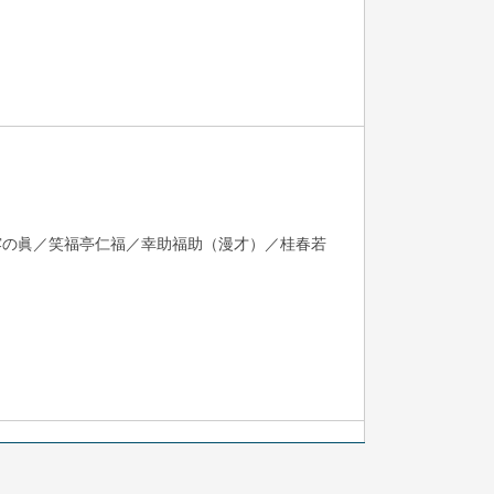
露の眞／笑福亭仁福／幸助福助（漫才）／桂春若