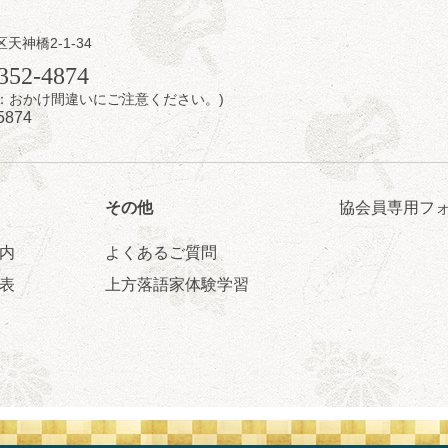
日（土）
内
区天神橋2-1-34
瑞／桂きん太郎／いわみせいじ（似顔絵）／桂米之助／桂文太～仲入～
352-4874
配信あり
7時：おかけ間違いにご注意ください。)
5874
その他
協会員専用フ
内
よくあるご質問
日（土）
表
上方落語家体験学習
のさるごりら落語会 2026
痴楽 他
5時30分開場）全席指定
4,000円
ット 0570-550-100(10:00～19:00受付)