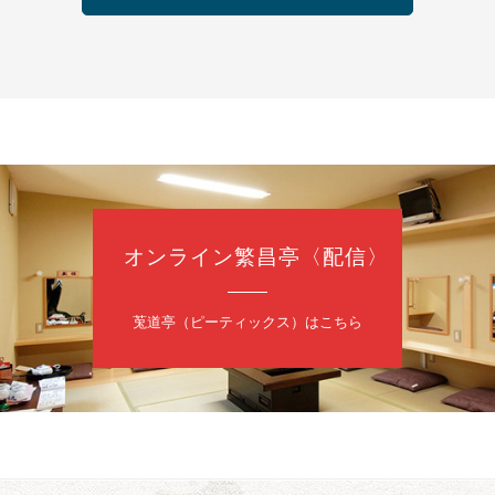
芝居をしてみる会
治郎／桂弥太郎／桂米舞／是常祐美
0分（6時開場）全席指定
4,000円
 06-6365-8281（平日10時～18時）
配信あり
配信の購入はこちらをクリック
オンライン繁昌亭〈配信〉
日（土）
・力造 二人会
莵道亭（ピーティックス）はこちら
昭和任侠伝」「天王寺詣り」／桂力造「桃太郎」「本膳」／桂二豆「開
開場
9時30分
）
 2,500円
造 二人会事務局 090-7762-6268