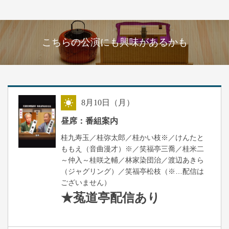
こちらの公演にも興味があるかも
8
月
10
日（月）
昼
昼席：番組案内
桂九寿玉／桂弥太郎／桂かい枝※／けんたと
ももえ（音曲漫才）※／笑福亭三喬／桂米二
～仲入～桂咲之輔／林家染団治／渡辺あきら
（ジャグリング）／笑福亭松枝（※…配信は
ございません）
★菟道亭
配信あり