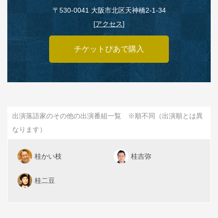
〒530‑0041 大阪市北区天神橋2‑1‑34
[
アクセス
]
チケットぴあで購入
出演落語家のその他の出演番組一覧 ※順不同（出演順とは異
なります）
桂かい枝
桂吉弥
桂二豆