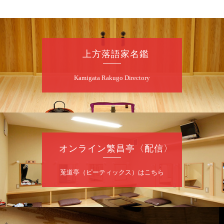
～仲入～桂咲之輔／林家染団治／キタノ大地
（マジック）／笑福亭松枝（※…配信はござ
いません）
★菟道亭
配信あり
上方落語家名鑑
8
月
11
日（火）
Kamigata Rakugo Directory
夜
あおばと～例えば炎と～
桂あおば／笑福亭笑有／例えば炎
開演：午後6時30分（6時開場）全席指定
前売2,000円 当日2,500円
お問合せ：FANYチケット 0570-550-
オンライン繁昌亭〈配信〉
100（10:00～19:00受付）
莵道亭（ピーティックス）はこちら
8
月
12
日（水）
昼
昼席：番組案内
桂九寿玉／桂弥太郎／桂かい枝※／けんたと
ももえ（音曲漫才）※／笑福亭三喬／桂米二