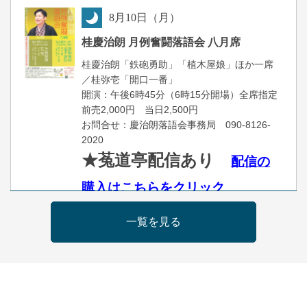
8
月
10
日（月）
夜
桂慶治朗 月例奮闘落語会 八月席
桂慶治朗「鉄砲勇助」「植木屋娘」ほか一席
／桂弥壱「開口一番」
開演：午後6時45分（6時15分開場）全席指定
前売2,000円 当日2,500円
お問合せ：慶治朗落語会事務局 090-8126-
2020
★菟道亭配信あり
配信の
購入はこちらをクリック
一覧を見る
8
月
11
日（火）
昼
昼席：番組案内
桂九寿玉／桂弥太郎／桂かい枝※／けんたと
ももえ（音曲漫才）※／笑福亭三喬／桂米平