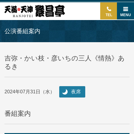
TEL
MENU
公演番組案内
吉弥・かい枝・彦いちの三人《情熱》あ
るき
2024年07月31日（水）
夜席
番組案内