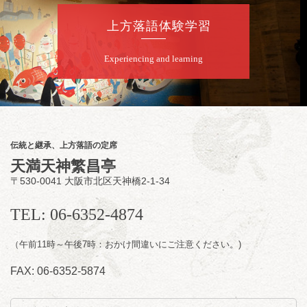
～仲入～桂咲之輔／林家染団治／渡辺あきら
上方落語体験学習
（ジャグリング）／笑福亭松枝（※…配信は
ございません）
★菟道亭
配信あり
Experiencing and learning
8
月
12
日（水）
夜
お笑い怪談噺の夕べ vol.20 ～ホンモノ
伝統と継承、上方落語の定席
の幽霊も出まぁーす！～
天満天神繁昌亭
笑福亭たま／林家染雀
／桂米左
～仲入～旭堂
〒530-0041 大阪市北区天神橋2-1-34
南鱗／笑福亭福笑
開演：午後6時30分（6時開場）全席指定
TEL: 06-6352-4874
前売3,000円 当日3,500円
お問合せ：福笑エンタープライズ
0798-23-
7160
（午前11時～午後7時：おかけ間違いにご注意ください。)
★莵道亭配信あり
配信の
FAX: 06-6352-5874
購入はこちらをクリック