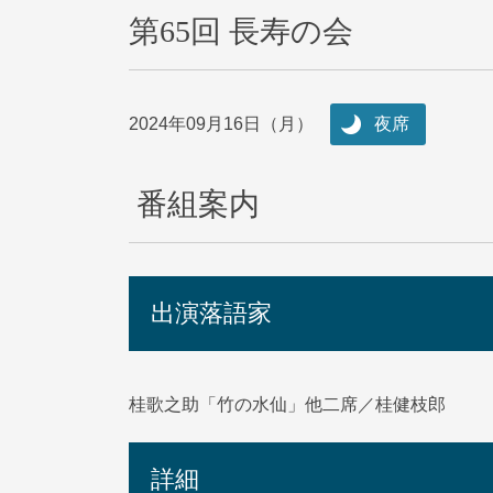
第65回 長寿の会
2024年09月16日（月）
夜席
番組案内
出演落語家
桂歌之助「竹の水仙」他二席／桂健枝郎
詳細