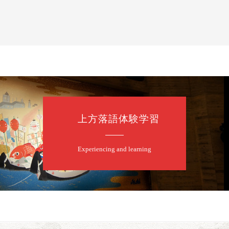
上方落語体験学習
Experiencing and learning
露の眞／笑福亭仁福／幸助福助（漫才）／桂春若