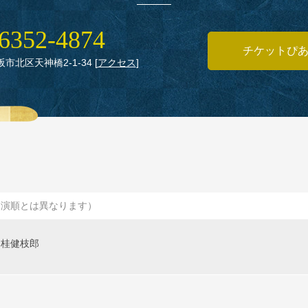
6352‑4874
チケットぴ
大阪市北区天神橋2‑1‑34
[
アクセス
]
出演順とは異なります）
桂健枝郎