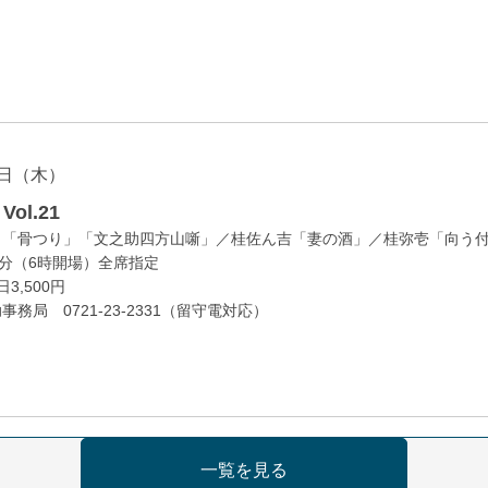
日（木）
ol.21
」「骨つり」「文之助四方山噺」／桂佐ん吉「妻の酒」／桂弥壱「向う
0分（6時開場）全席指定
3,500円
務局 0721-23-2331（留守電対応）
日（金）
一覧を見る