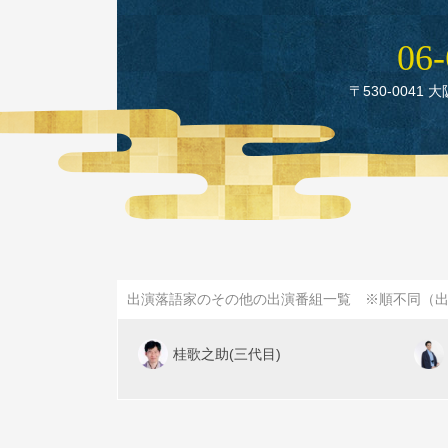
06‑
〒530‑0041 
出演落語家のその他の出演番組一覧 ※順不同（
桂歌之助(三代目)