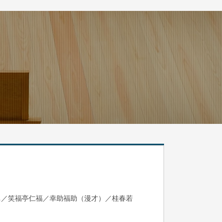
眞／笑福亭仁福／幸助福助（漫才）／桂春若