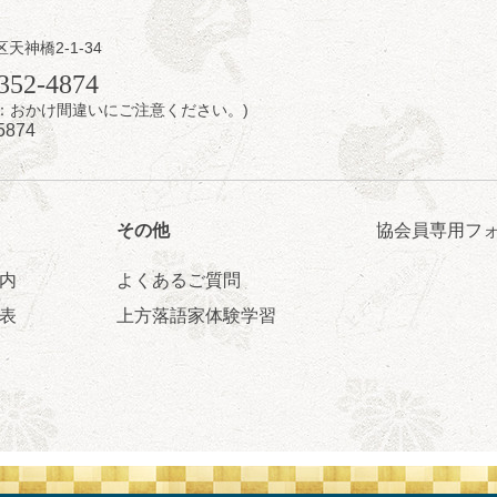
区天神橋2-1-34
日（金）
352-4874
7時：おかけ間違いにご注意ください。)
芝居をしてみる会
5874
治郎／桂弥太郎／桂米舞／是常祐美
0分（6時開場）全席指定
4,000円
 06-6365-8281（平日10時～18時）
その他
協会員専用フ
配信あり
配信の購入はこちらをクリック
内
よくあるご質問
表
上方落語家体験学習
日（土）
・力造 二人会
昭和任侠伝」「天王寺詣り」／桂力造「桃太郎」「本膳」／桂二豆「開
開場
9時30分
）
 2,500円