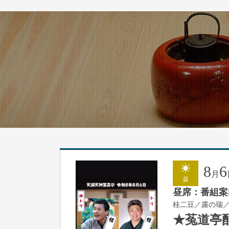
8
6
月
昼
昼席：番組案
桂二豆／露の瑞
★菟道亭