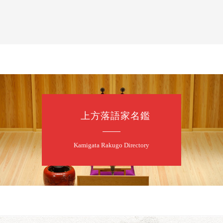
落語と日本舞踊
露の新幸／桂雪
開演：午前10時
前売2,500円 当日
お問合せ 080-42
上方落語家名鑑
8
7
月
昼
昼席：番組案
Kamigata Rakugo Directory
桂二豆／露の瑞
★菟道亭