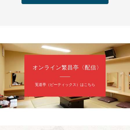
の会 あわよか連 vol 1
鹿／桂九寿玉／ゲスト：さつき緑万寿
（9時30分開場）
3,000円
35-3044
オンライン繁昌亭〈配信〉
日（金）
内
莵道亭（ピーティックス）はこちら
／桂きん太郎／いわみせいじ（似顔絵）／笑福亭笑利／桂文太～仲入～
配信あり