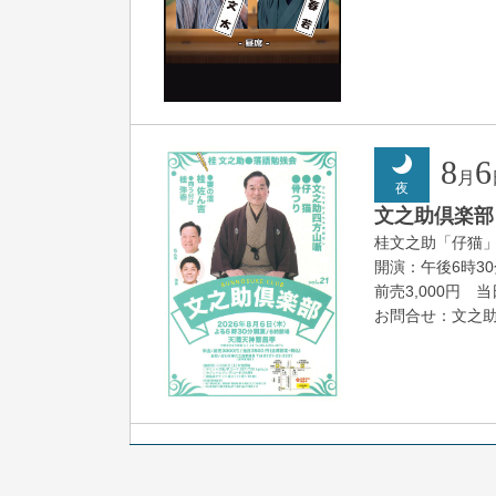
8
6
月
夜
文之助倶楽部 V
桂文之助「仔猫
開演：午後6時3
前売3,000円 当日
お問合せ：文之助事
8
7
月
朝