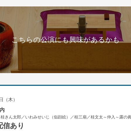
こちらの公演にも興味があるかも
日（木）
内
／桂きん太郎／いわみせいじ（似顔絵）／桂三扇／桂文太～仲入～露の
配信あり