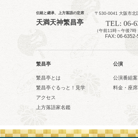
伝統と継承、上方落語の定席
〒530-0041 大阪市北
8
7
天満天神繁昌亭
月
TEL: 06-6
夜
（午前11時～午後
噺家が落語と
FAX: 06-6352-
桂米之助／桂団
開演：午後6時3
前売3,500円 当日
お問合せ：米朝事務所
繁昌亭
公演
★菟道亭
繁昌亭とは
公演番組案
繁昌亭ぐるっと！見学
料金・座席
アクセス
8
8
月
上方落語家名鑑
朝
第2回 智之介
笑福亭智之介「
開演：午前10時（
前売2,000円 当日