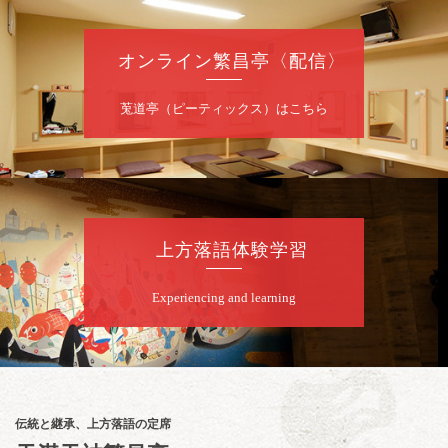
夜
噺家が落語と芝居をしてみる会
オンライン繁昌亭〈配信〉
桂米之助／桂団治郎／桂弥太郎／桂米舞／是
常祐美
開演：午後6時30分（6時開場）全席指定
莵道亭（ピーティックス）はこちら
前売3,500円 当日4,000円
お問合せ：米朝事務所 06-6365-8281（平日
10時～18時）
★菟道亭配信あり
配信の購
入はこちらをクリック
上方落語体験学習
Experiencing and learning
8
月
8
日（土）
朝
第2回 智之介・力造 二人会
笑福亭智之介「昭和任侠伝」「天王寺詣り」
／桂力造「桃太郎」「本膳」／桂二豆「開口
一番」
伝統と継承、上方落語の定席
開場
開演：午前10時（9時30分
）