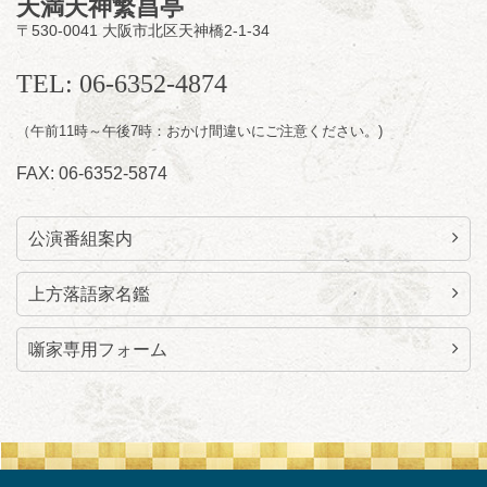
天満天神繁昌亭
前売2,000円 当日 2,500円
〒530-0041 大阪市北区天神橋2-1-34
お問合せ：智之介・力造 二人会事務局 090-
7762-6268
TEL: 06-6352-4874
（午前11時～午後7時：おかけ間違いにご注意ください。)
FAX: 06-6352-5874
公演番組案内
上方落語家名鑑
噺家専用フォーム