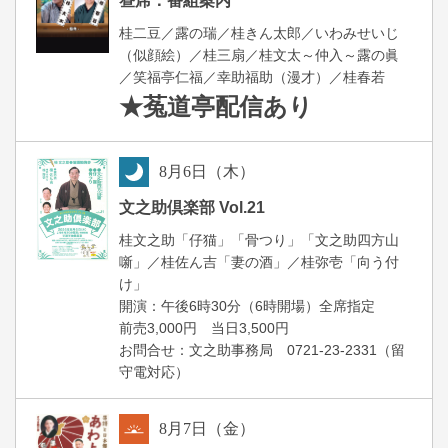
昼席：番組案内
桂二豆／露の瑞／桂きん太郎／いわみせいじ
（似顔絵）／桂三扇／桂文太～仲入～露の眞
／笑福亭仁福／幸助福助（漫才）／桂春若
★菟道亭
配信あり
8
月
6
日（木）
夜
文之助倶楽部 Vol.21
桂文之助「仔猫」「骨つり」「文之助四方山
噺」／桂佐ん吉「妻の酒」／桂弥壱「向う付
け」
開演：午後6時30分（6時開場）全席指定
前売3,000円 当日3,500円
お問合せ：文之助事務局 0721-23-2331（留
守電対応）
8
月
7
日（金）