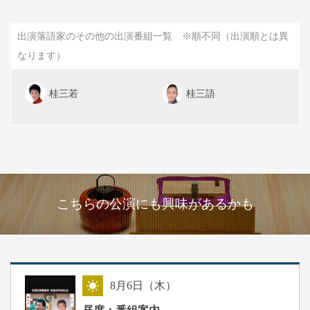
出演落語家のその他の出演番組一覧 ※順不同（出演順とは異
なります）
桂三若
桂三語
こちらの公演にも興味があるかも
8
月
6
日（木）
昼