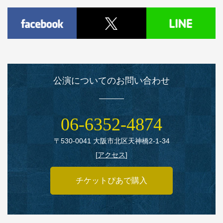
公演についてのお問い合わせ
06‑6352‑4874
〒530‑0041 大阪市北区天神橋2‑1‑34
[
アクセス
]
チケットぴあで購入