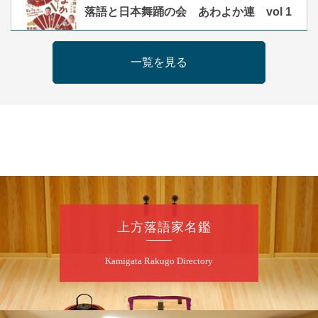
朝
落語と日本舞踊の会 あわよか連 vol 1
露の新幸／桂雪鹿／桂九寿玉／ゲスト：さつ
き緑万寿
一覧を見る
開演：午前10時（9時30分開場）
前売2,500円 当日3,000円
お問合せ 080-4235-3044
8
月
7
日（金）
昼
昼席：番組案内
桂二豆／露の瑞／桂きん太郎／いわみせいじ
（似顔絵）／笑福亭笑利／桂文太～仲入～露
の眞／笑福亭仁福／幸助福助（漫才）／桂春
上方落語家名鑑
若
★菟道亭
配信あり
Kamigata Rakugo Directory
8
月
7
日（金）