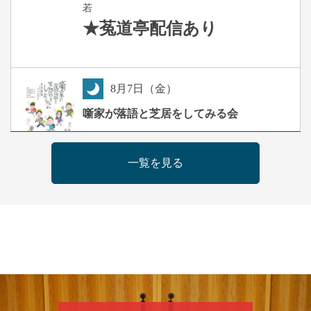
若
★菟道亭
配信あり
8
月
7
日（金）
夜
噺家が落語と芝居をしてみる会
桂米之助／桂団治郎／桂弥太郎／桂米舞／是
常祐美
一覧を見る
開演：午後6時30分（6時開場）全席指定
前売3,500円 当日4,000円
お問合せ：米朝事務所 06-6365-8281（平日
10時～18時）
★菟道亭配信あり
配信の購
入はこちらをクリック
8
月
8
日（土）