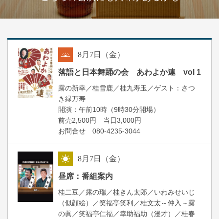
8
月
7
日（金）
朝
落語と日本舞踊の会 あわよか連 vol 1
露の新幸／桂雪鹿／桂九寿玉／ゲスト：さつ
き緑万寿
開演：午前10時（9時30分開場）
前売2,500円 当日3,000円
お問合せ 080-4235-3044
8
月
7
日（金）
昼
昼席：番組案内
桂二豆／露の瑞／桂きん太郎／いわみせいじ
（似顔絵）／笑福亭笑利／桂文太～仲入～露
の眞／笑福亭仁福／幸助福助（漫才）／桂春