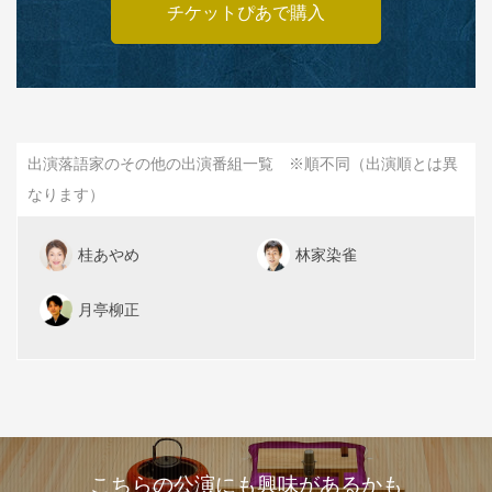
チケットぴあで購入
出演落語家のその他の出演番組一覧 ※順不同（出演順とは異
なります）
桂あやめ
林家染雀
月亭柳正
こちらの公演にも興味があるかも