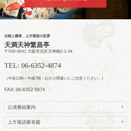
8
月
8
日（土）
夜
小痴楽・三語のさるごりら落語会 2026
桂三語／柳亭小痴楽 他
開演：午後6時（5時30分開場）全席指定
伝統と継承、上方落語の定席
前売3,500円 当日4,000円
天満天神繁昌亭
お問合せ：FANYチケット 0570-550-
〒530-0041 大阪市北区天神橋2-1-34
100(10:00～19:00受付)
TEL: 06-6352-4874
（午前11時～午後7時：おかけ間違いにご注意ください。)
FAX: 06-6352-5874
公演番組案内
上方落語家名鑑