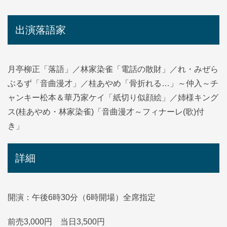
出演落語家
月亭柳正「落語」／林家染雀「電話の散財」／れ・みぜら
ぶるず「音曲漫才」／桂あやめ「骨折れる…」～仲入～チ
ャンキー松本＆華乃家ケイ「紙切り似顔絵」／姉様キング
ス(桂あやめ・林家染雀)「音曲漫才～フィナーレ(歌)付
き」
詳細
開演：午後6時30分（6時開場）全席指定
前売3,000円 当日3,500円