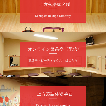
朝
第2回 智之介・力造 二人会
上方落語家名鑑
笑福亭智之介「昭和任侠伝」「天王寺詣り」
Kamigata Rakugo Directory
／桂力造「桃太郎」「本膳」／桂二豆「開口
一番」
開場
開演：午前10時（9時30分
）
前売2,000円 当日 2,500円
お問合せ：智之介・力造 二人会事務局 090-
7762-6268
オンライン繁昌亭〈配信〉
8
月
8
日（土）
莵道亭（ピーティックス）はこちら
昼
昼席：番組案内
桂九寿玉／露の瑞／桂きん太郎／いわみせい
じ（似顔絵）／桂米之助／桂文太～仲入～露
の眞／笑福亭仁福／幸助福助（漫才）／桂春
若
上方落語体験学習
★菟道亭
配信あり
Experiencing and learning