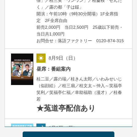
僧」／桂三実「ワンワン」／桂慶枝「せんた
く」／露の都「子は鎹」
開演：午前10時（9時30分開場）1F全席指
定 2F全席自由
前売2,000円 当日2,500円 25歳以下前売・
当日共1,000円
お問合せ：落語ファクトリー 0120-874-315
8
月
9
日（日）
昼
昼席：番組案内
桂二豆／露の瑞／桂きん太郎／いわみせいじ
（似顔絵）／桂三扇／桂文太～仲入～笑福亭
笑利／笑福亭仁福／幸助福助（漫才）／桂春
若
★菟道亭
配信あり
8
月
9
日（日）
夜