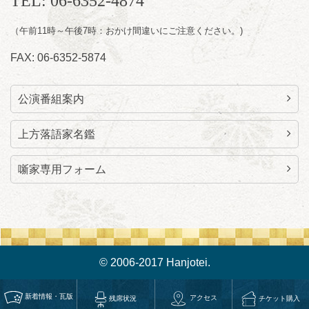
TEL: 06-6352-4874
桂九寿玉／桂弥太郎／桂かい枝※／けんたと
（午前11時～午後7時：おかけ間違いにご注意ください。)
ももえ（音曲漫才）※／笑福亭三喬／桂米平
～仲入～桂咲之輔／林家染団治／キタノ大地
FAX: 06-6352-5874
（マジック）／笑福亭松枝（※…配信はござ
いません）
★菟道亭
配信あり
公演番組案内
上方落語家名鑑
噺家専用フォーム
© 2006-2017 Hanjotei.
新着情報・瓦版
アクセス
チケット購入
残席状況