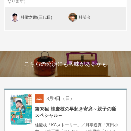
なります）
桂歌之助(三代目)
桂笑金
こちらの公演にも興味があるかも
8
月
9
日（日）
朝
第98回 桂慶枝の早起き寄席～親子の噺
スペシャル～
桂慶枝「KCストーリー」／月亭遊真「真田小