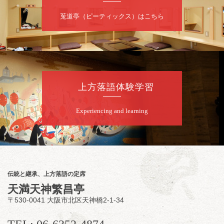
★菟道亭
配信あり
莵道亭（ピーティックス）はこちら
8
月
10
日（月）
夜
桂慶治朗 月例奮闘落語会 八月席
桂慶治朗「鉄砲勇助」「植木屋娘」ほか一席
上方落語体験学習
／桂弥壱「開口一番」
開演：午後6時45分（6時15分開場）全席指定
Experiencing and learning
前売2,000円 当日2,500円
お問合せ：慶治朗落語会事務局 090-8126-
2020
★菟道亭配信あり
配信の
購入はこちらをクリック
伝統と継承、上方落語の定席
天満天神繁昌亭
〒530-0041 大阪市北区天神橋2-1-34
8
月
11
日（火）
昼
昼席：番組案内