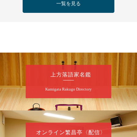
らららのらくご会④
一覧を見る
桂雀太「まんじゅうこわい」／桂三度「青
菜」／桂三実「ミュージック野菜ステーショ
ン」／桂九ノ一「胴乱の幸助」／代走みつく
に「なんのこっちゃねんあれこれ」
開演：午後6時（5時30分開場）全席指定
前売3,000円 当日3,500円
お問合せ：らららのらくご会予約事務局
090-6976-1777 email：
lalalanorakugo@gmail.com
上方落語家名鑑
8
月
10
日（月）
Kamigata Rakugo Directory
昼
昼席：番組案内
桂九寿玉／桂弥太郎／桂かい枝※／けんたと
ももえ（音曲漫才）※／笑福亭三喬／桂米二
～仲入～桂咲之輔／林家染団治／渡辺あきら
（ジャグリング）／笑福亭松枝（※…配信は
ございません）
オンライン繁昌亭〈配信〉