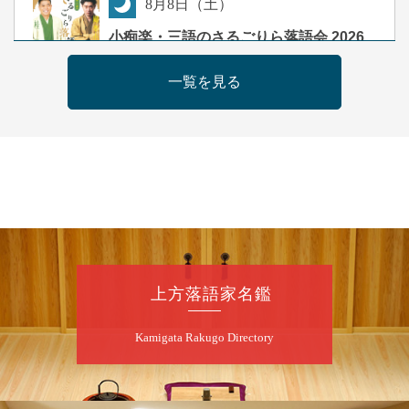
8
月
8
日（土）
夜
小痴楽・三語のさるごりら落語会 2026
桂三語／柳亭小痴楽 他
一覧を見る
開演：午後6時（5時30分開場）全席指定
前売3,500円 当日4,000円
お問合せ：FANYチケット 0570-550-
100(10:00～19:00受付)
8
月
9
日（日）
朝
第98回 桂慶枝の早起き寄席～親子の噺
スペシャル～
桂慶枝「KCストーリー」／月亭遊真「真田小
上方落語家名鑑
僧」／桂三実「ワンワン」／桂慶枝「せんた
く」／露の都「子は鎹」
Kamigata Rakugo Directory
開演：午前10時（9時30分開場）1F全席指
定 2F全席自由
前売2,000円 当日2,500円 25歳以下前売・
当日共1,000円