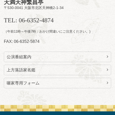
天満天神繁昌亭
開演：午後6時（5時30分開場）全席指定
〒530-0041 大阪市北区天神橋2-1-34
前売3,000円 当日3,500円
お問合せ：らららのらくご会予約事務局
TEL: 06-6352-4874
090-6976-1777 email：
lalalanorakugo@gmail.com
（午前11時～午後7時：おかけ間違いにご注意ください。)
FAX: 06-6352-5874
公演番組案内
上方落語家名鑑
噺家専用フォーム