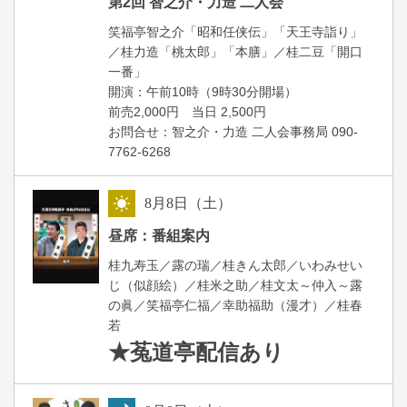
第2回 智之介・力造 二人会
笑福亭智之介「昭和任侠伝」「天王寺詣り」
／桂力造「桃太郎」「本膳」／桂二豆「開口
一番」
開場
開演：午前10時（9時30分
）
前売2,000円 当日 2,500円
お問合せ：智之介・力造 二人会事務局 090-
7762-6268
8
月
8
日（土）
昼
昼席：番組案内
桂九寿玉／露の瑞／桂きん太郎／いわみせい
じ（似顔絵）／桂米之助／桂文太～仲入～露
の眞／笑福亭仁福／幸助福助（漫才）／桂春
若
★菟道亭
配信あり