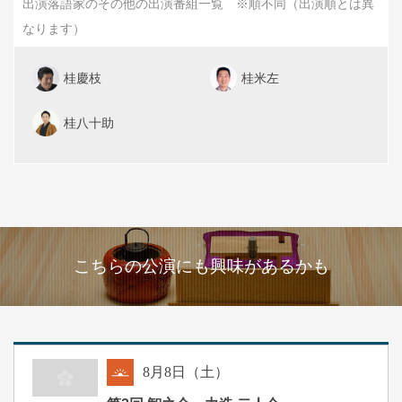
出演落語家のその他の出演番組一覧 ※順不同（出演順とは異
なります）
桂慶枝
桂米左
桂八十助
こちらの公演にも興味があるかも
8
月
8
日（土）
朝