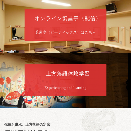
お問合せ：落語ファクトリー 0120-874-315
オンライン繁昌亭〈配信〉
8
月
9
日（日）
昼
昼席：番組案内
莵道亭（ピーティックス）はこちら
桂二豆／露の瑞／桂きん太郎／いわみせいじ
（似顔絵）／桂三扇／桂文太～仲入～笑福亭
笑利／笑福亭仁福／幸助福助（漫才）／桂春
若
★菟道亭
配信あり
上方落語体験学習
8
月
9
日（日）
Experiencing and learning
夜
らららのらくご会④
桂雀太「まんじゅうこわい」／桂三度「青
菜」／桂三実「ミュージック野菜ステーショ
ン」／桂九ノ一「胴乱の幸助」／代走みつく
伝統と継承、上方落語の定席
に「なんのこっちゃねんあれこれ」