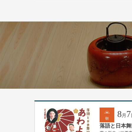
8
7
月
朝
落語と日本舞踊