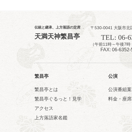
8
8
月
昼
昼席：番組案
伝統と継承、上方落語の定席
〒530-0041 大阪市北
桂九寿玉／露の
天満天神繁昌亭
TEL: 06-6
★菟道亭
（午前11時～午後
FAX: 06-6352-
繁昌亭
公演
繁昌亭とは
公演番組案
8
8
月
繁昌亭ぐるっと！見学
料金・座席
夜
小痴楽・三語
アクセス
桂三語／柳亭小
上方落語家名鑑
開演：午後6時（
前売3,500円 当日