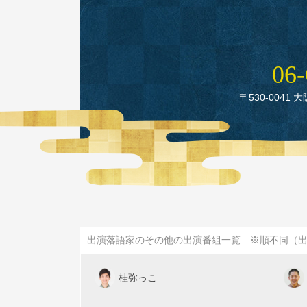
06‑
〒530‑0041 
出演落語家のその他の出演番組一覧 ※順不同（
桂弥っこ