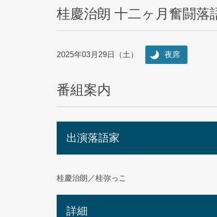
桂慶治朗 十二ヶ月奮闘落
2025年03月29日（土）
夜席
番組案内
出演落語家
桂慶治朗／桂弥っこ
詳細