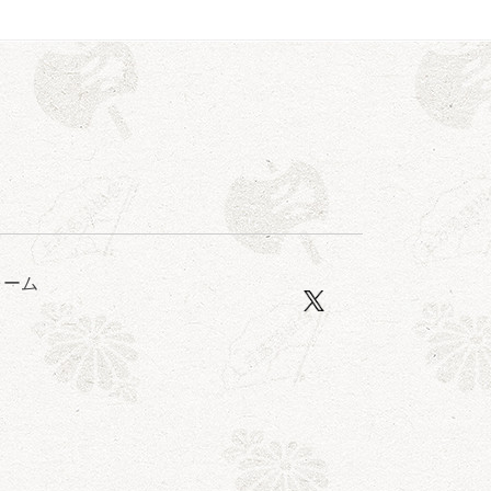
露の眞／笑福亭仁福／幸助福助（漫才）／桂春若
ォーム