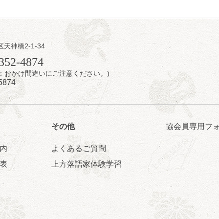
日（土）
内
区天神橋2-1-34
瑞／桂きん太郎／いわみせいじ（似顔絵）／桂米之助／桂文太～仲入～
352-4874
配信あり
7時：おかけ間違いにご注意ください。)
5874
その他
協会員専用フ
内
よくあるご質問
日（土）
表
上方落語家体験学習
のさるごりら落語会 2026
痴楽 他
5時30分開場）全席指定
4,000円