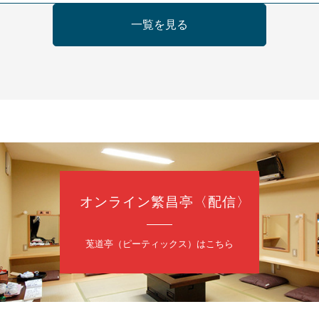
日（金）
一覧を見る
芝居をしてみる会
治郎／桂弥太郎／桂米舞／是常祐美
0分（6時開場）全席指定
4,000円
 06-6365-8281（平日10時～18時）
配信あり
配信の購入はこちらをクリック
オンライン繁昌亭〈配信〉
日（土）
・力造 二人会
莵道亭（ピーティックス）はこちら
昭和任侠伝」「天王寺詣り」／桂力造「桃太郎」「本膳」／桂二豆「開
開場
9時30分
）
 2,500円
造 二人会事務局 090-7762-6268