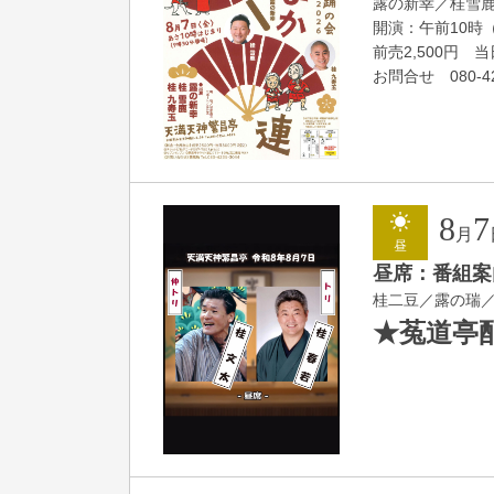
露の新幸／桂雪
開演：午前10時
前売2,500円 当日
お問合せ 080-42
8
7
月
昼
昼席：番組案
桂二豆／露の瑞
★菟道亭