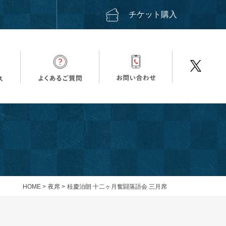
ス
チケット購入
HOME
>
夜席
>
桂慶治朗 十二ヶ月奮闘落語会 三月席