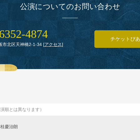
公演についてのお問い合わせ
6352‑4874
チケットぴ
大阪市北区天神橋2‑1‑34
[
アクセス
]
出演順とは異なります）
桂慶治朗