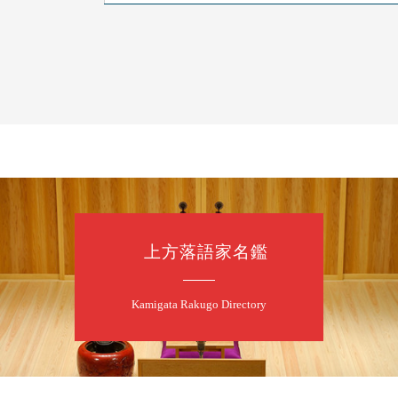
8
7
月
夜
噺家が落語と
桂米之助／桂団
開演：午後6時3
前売3,500円 当日
お問合せ：米朝事務所
★菟道亭
上方落語家名鑑
8
8
月
朝
第2回 智之介
Kamigata Rakugo Directory
笑福亭智之介「
開演：午前10時（
前売2,000円 当日
お問合せ：智之介・力