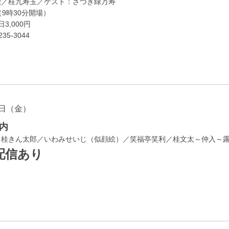
鹿／桂九寿玉／ゲスト：さつき緑万寿
（9時30分開場）
3,000円
35-3044
日（金）
内
／桂きん太郎／いわみせいじ（似顔絵）／笑福亭笑利／桂文太～仲入～
配信あり