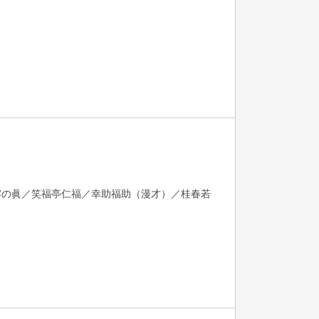
露の眞／笑福亭仁福／幸助福助（漫才）／桂春若