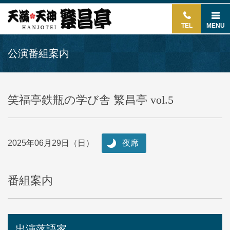
TEL
MENU
公演番組案内
笑福亭鉄瓶の学び舎 繁昌亭 vol.5
2025年06月29日（日）
夜席
番組案内
出演落語家