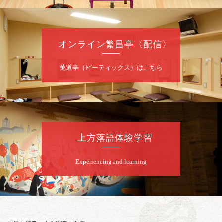
開演：午後6時30分（6時開場）全席指定
前売2,000円 当日2,500円
お問合せ：FANYチケット 0570-550-
オンライン繁昌亭〈配信〉
100（10:00～19:00受付）
莵道亭（ピーティックス）はこちら
8
月
12
日（水）
昼
昼席：番組案内
桂九寿玉／桂弥太郎／桂かい枝※／けんたと
ももえ（音曲漫才）※／笑福亭三喬／桂米二
～仲入～桂咲之輔／林家染団治／渡辺あきら
上方落語体験学習
（ジャグリング）／笑福亭松枝（※…配信は
ございません）
★菟道亭
配信あり
Experiencing and learning
8
月
12
日（水）
夜
お笑い怪談噺の夕べ vol.20 ～ホンモノ