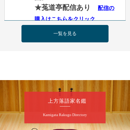
★菟道亭配信あり
配信の
購入はこちらをクリック
一覧を見る
8
月
11
日（火）
昼
昼席：番組案内
桂九寿玉／桂弥太郎／桂かい枝※／けんたと
ももえ（音曲漫才）※／笑福亭三喬／桂米平
～仲入～桂咲之輔／林家染団治／キタノ大地
（マジック）／笑福亭松枝（※…配信はござ
いません）
★菟道亭
配信あり
上方落語家名鑑
8
月
11
日（火）
Kamigata Rakugo Directory
夜
あおばと～例えば炎と～
桂あおば／笑福亭笑有／例えば炎