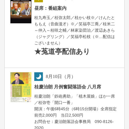
昼
昼席：番組案内
桂九寿玉／桂弥太郎／桂かい枝※／けんたと
ももえ（音曲漫才）※／笑福亭三喬／桂米二
～仲入～桂咲之輔／林家染団治／渡辺あきら
（ジャグリング）／笑福亭松枝（※…配信は
ございません）
★菟道亭
配信あり
8
月
10
日（月）
夜
桂慶治朗 月例奮闘落語会 八月席
桂慶治朗「鉄砲勇助」「植木屋娘」ほか一席
／桂弥壱「開口一番」
開演：午後6時45分（6時15分開場）全席指定
前売2,000円 当日2,500円
お問合せ：慶治朗落語会事務局 090-8126-
2020