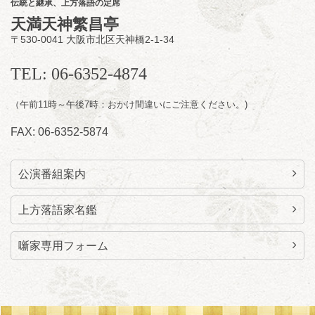
伝統と継承、上方落語の定席
の幽霊も出まぁーす！～
天満天神繁昌亭
笑福亭たま／林家染雀
／桂米左
～仲入～旭堂
〒530-0041 大阪市北区天神橋2-1-34
南鱗／笑福亭福笑
開演：午後6時30分（6時開場）全席指定
TEL: 06-6352-4874
前売3,000円 当日3,500円
お問合せ：福笑エンタープライズ
0798-23-
7160
（午前11時～午後7時：おかけ間違いにご注意ください。)
★莵道亭配信あり
配信の
FAX: 06-6352-5874
購入はこちらをクリック
公演番組案内
上方落語家名鑑
噺家専用フォーム