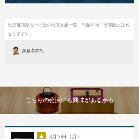
出演落語家のその他の出演番組一覧 ※順不同（出演順とは異
なります）
笑福亭鉄瓶
こちらの公演にも興味があるかも
8
月
10
日（月）