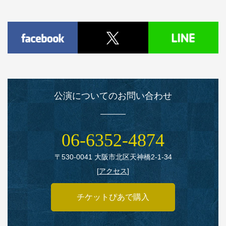
公演についてのお問い合わせ
06‑6352‑4874
〒530‑0041 大阪市北区天神橋2‑1‑34
[
アクセス
]
チケットぴあで購入