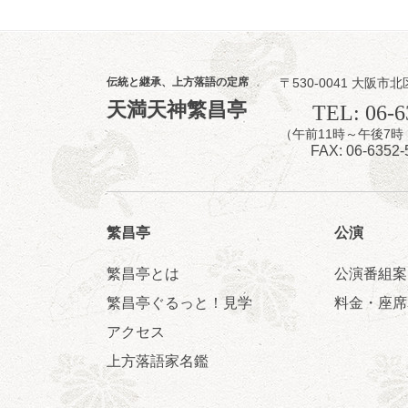
伝統と継承、上方落語の定席
〒530-0041 大阪市北
8
7
天満天神繁昌亭
月
TEL: 06-6
夜
（午前11時～午後
噺家が落語と
FAX: 06-6352-
桂米之助／桂団
開演：午後6時3
前売3,500円 当日
お問合せ：米朝事務所
繁昌亭
公演
★菟道亭
繁昌亭とは
公演番組案
繁昌亭ぐるっと！見学
料金・座席
アクセス
8
8
月
上方落語家名鑑
朝
第2回 智之介
笑福亭智之介「