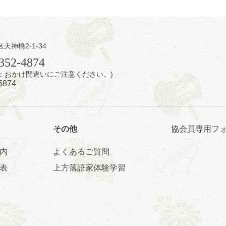
区天神橋2-1-34
日（金）
352-4874
7時：おかけ間違いにご注意ください。)
芝居をしてみる会
5874
治郎／桂弥太郎／桂米舞／是常祐美
0分（6時開場）全席指定
4,000円
 06-6365-8281（平日10時～18時）
その他
協会員専用フ
配信あり
配信の購入はこちらをクリック
内
よくあるご質問
表
上方落語家体験学習
日（土）
・力造 二人会
昭和任侠伝」「天王寺詣り」／桂力造「桃太郎」「本膳」／桂二豆「開