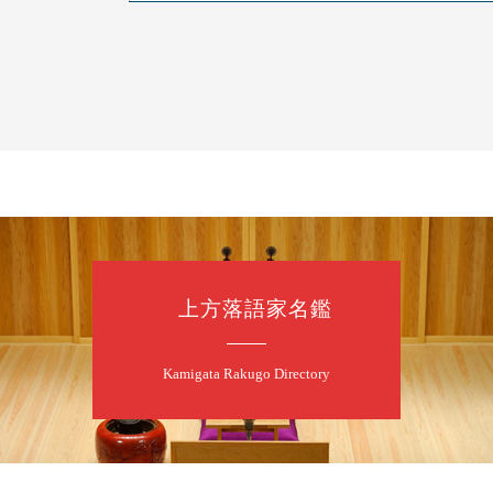
8
7
月
朝
落語と日本舞踊
露の新幸／桂雪
開演：午前10時
前売2,500円 当日
お問合せ 080-42
上方落語家名鑑
8
7
月
昼
昼席：番組案
Kamigata Rakugo Directory
桂二豆／露の瑞
★菟道亭