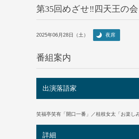
第35回めざせ‼四天王の会
2025年06月28日（土）
夜席
番組案内
出演落語家
笑福亭笑有「開口一番」／桂枝女太「お楽し
詳細