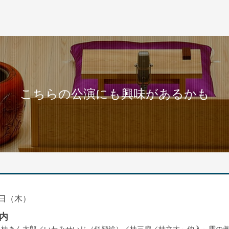
こちらの公演にも興味があるかも
日（木）
内
／桂きん太郎／いわみせいじ（似顔絵）／桂三扇／桂文太～仲入～露の