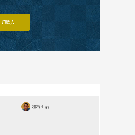
あで購入
桂梅団治