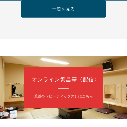
日（金）
一覧を見る
の会 あわよか連 vol 1
鹿／桂九寿玉／ゲスト：さつき緑万寿
（9時30分開場）
3,000円
35-3044
オンライン繁昌亭〈配信〉
日（金）
内
莵道亭（ピーティックス）はこちら
／桂きん太郎／いわみせいじ（似顔絵）／笑福亭笑利／桂文太～仲入～
配信あり