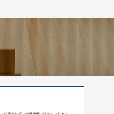
眞／笑福亭仁福／幸助福助（漫才）／桂春若