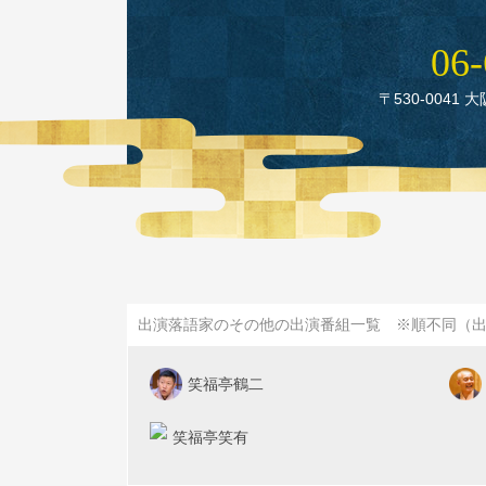
06‑
〒530‑0041 
出演落語家のその他の出演番組一覧 ※順不同（
笑福亭鶴二
笑福亭笑有