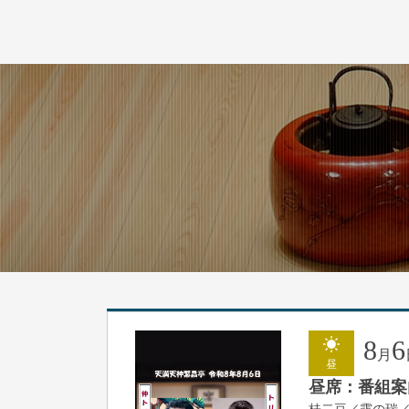
8
6
月
昼
昼席：番組案
桂二豆／露の瑞