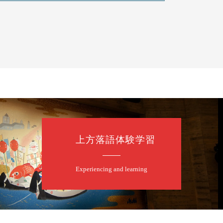
上方落語体験学習
Experiencing and learning
露の眞／笑福亭仁福／幸助福助（漫才）／桂春若