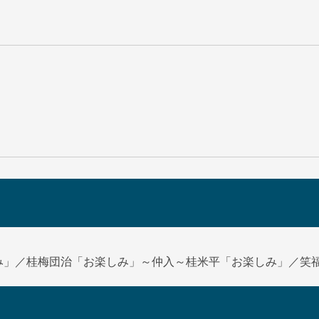
み」／桂梅団治「お楽しみ」～仲入～桂米平「お楽しみ」／笑