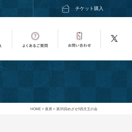
ス
チケット購入
HOME
>
夜席
>
第35回めざせ‼四天王の会