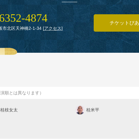
6352‑4874
チケットぴ
大阪市北区天神橋2‑1‑34
[
アクセス
]
出演順とは異なります）
桂枝女太
桂米平