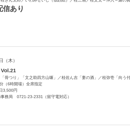
配信あり
日（木）
ol.21
」「骨つり」「文之助四方山噺」／桂佐ん吉「妻の酒」／桂弥壱「向う
0分（6時開場）全席指定
3,500円
務局 0721-23-2331（留守電対応）