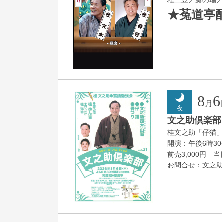
★菟道亭
8
6
月
夜
文之助倶楽部 V
桂文之助「仔猫
開演：午後6時3
前売3,000円 当日
お問合せ：文之助事