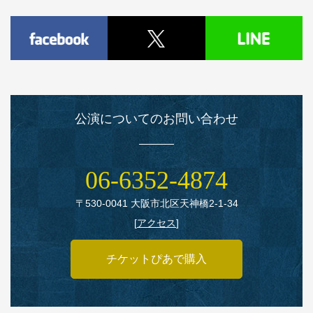
公演についてのお問い合わせ
06‑6352‑4874
〒530‑0041 大阪市北区天神橋2‑1‑34
[
アクセス
]
チケットぴあで購入