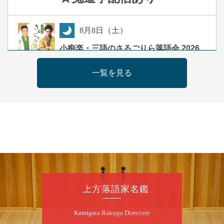
8
月
8
日（土）
夜
小痴楽・三語のさるごりら落語会 2026
桂三語／柳亭小痴楽 他
一覧を見る
開演：午後6時（5時30分開場）全席指定
前売3,500円 当日4,000円
お問合せ：FANYチケット 0570-550-
100(10:00～19:00受付)
8
月
9
日（日）
朝
第98回 桂慶枝の早起き寄席～親子の噺
スペシャル～
桂慶枝「KCストーリー」／月亭遊真「真田小
上方落語家名鑑
僧」／桂三実「ワンワン」／桂慶枝「せんた
く」／露の都「子は鎹」
Kamigata Rakugo Directory
開演：午前10時（9時30分開場）1F全席指