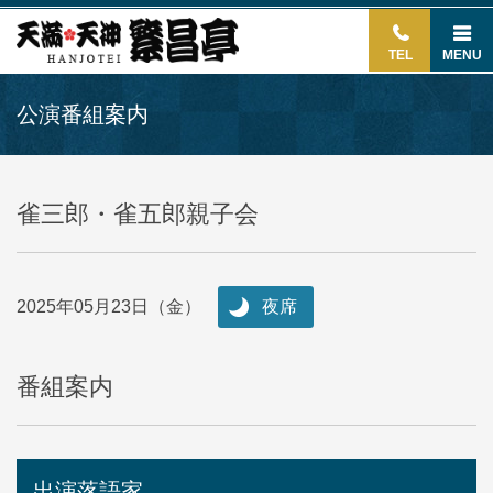
TEL
MENU
公演番組案内
雀三郎・雀五郎親子会
2025年05月23日（金）
夜席
番組案内
出演落語家