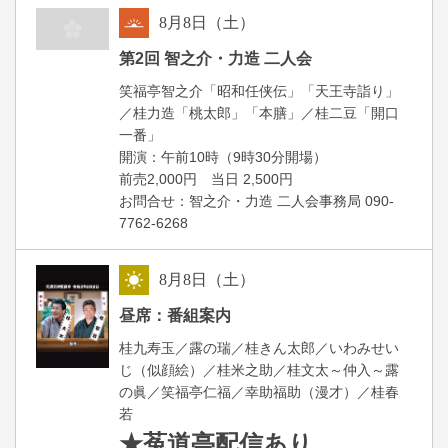
8
月
8
日（土）
朝
第2回 智之介・力造 二人会
笑福亭智之介「昭和任侠伝」「天王寺詣り」
／桂力造「桃太郎」「本膳」／桂二豆「開口
一番」
開場
開演：午前10時（9時30分
）
前売2,000円 当日 2,500円
お問合せ：智之介・力造 二人会事務局 090-
7762-6268
8
月
8
日（土）
昼
昼席：番組案内
桂九寿玉／露の瑞／桂きん太郎／いわみせい
じ（似顔絵）／桂米之助／桂文太～仲入～露
の眞／笑福亭仁福／幸助福助（漫才）／桂春
若
★菟道亭
配信あり