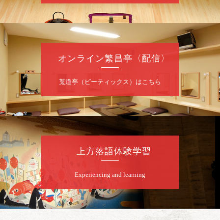
定 2F全席自由
前売2,000円 当日2,500円 25歳以下前売・
当日共1,000円
お問合せ：落語ファクトリー 0120-874-315
オンライン繁昌亭〈配信〉
8
月
9
日（日）
昼
昼席：番組案内
莵道亭（ピーティックス）はこちら
桂二豆／露の瑞／桂きん太郎／いわみせいじ
（似顔絵）／桂三扇／桂文太～仲入～笑福亭
笑利／笑福亭仁福／幸助福助（漫才）／桂春
若
★菟道亭
配信あり
上方落語体験学習
8
月
9
日（日）
Experiencing and learning
夜
らららのらくご会④
桂雀太「まんじゅうこわい」／桂三度「青
菜」／桂三実「ミュージック野菜ステーショ