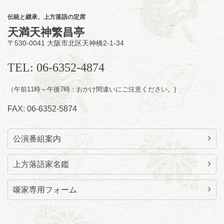
ン」／桂九ノ一「胴乱の幸助」／代走みつく
伝統と継承、上方落語の定席
に「なんのこっちゃねんあれこれ」
天満天神繁昌亭
開演：午後6時（5時30分開場）全席指定
〒530-0041 大阪市北区天神橋2-1-34
前売3,000円 当日3,500円
お問合せ：らららのらくご会予約事務局
TEL: 06-6352-4874
090-6976-1777 email：
lalalanorakugo@gmail.com
（午前11時～午後7時：おかけ間違いにご注意ください。)
FAX: 06-6352-5874
公演番組案内
上方落語家名鑑
噺家専用フォーム