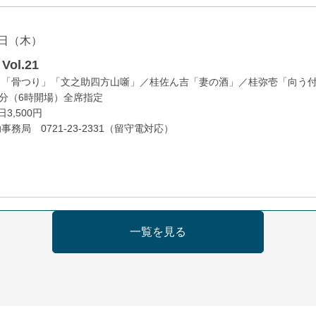
日（木）
ol.21
」「骨つり」「文之助四方山噺」／桂佐ん吉「妻の酒」／桂弥壱「向う
0分（6時開場）全席指定
3,500円
務局 0721-23-2331（留守電対応）
日（金）
一覧を見る
の会 あわよか連 vol 1
鹿／桂九寿玉／ゲスト：さつき緑万寿
（9時30分開場）
3,000円