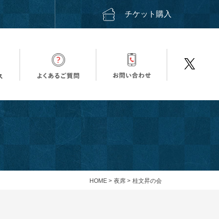
ス
チケット購入
HOME
>
夜席
>
桂文昇の会