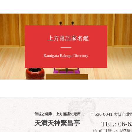
お問合せ 080-42
上方落語家名鑑
8
7
月
昼
昼席：番組案
Kamigata Rakugo Directory
桂二豆／露の瑞
★菟道亭
伝統と継承、上方落語の定席
〒530-0041 大阪市北
8
7
天満天神繁昌亭
月
TEL: 06-6
夜
（午前11時～午後