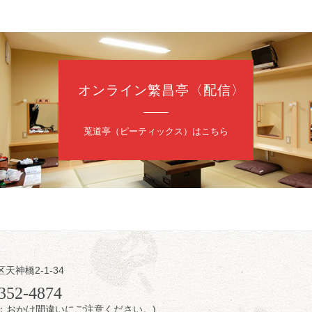
35-3044
オンライン繁昌亭〈配信〉
日（金）
内
莵道亭（ピーティックス）はこちら
／桂きん太郎／いわみせいじ（似顔絵）／笑福亭笑利／桂文太～仲入～
配信あり
区天神橋2-1-34
日（金）
352-4874
7時：おかけ間違いにご注意ください。)