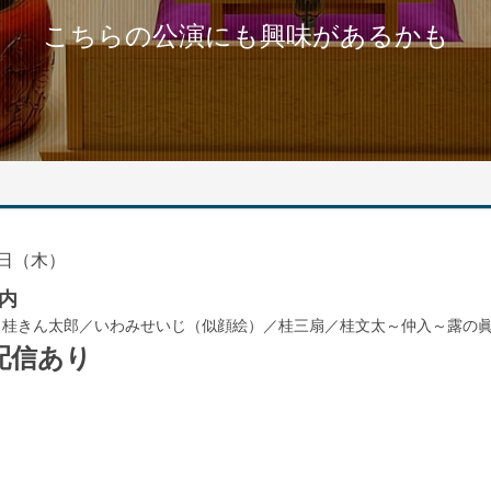
こちらの公演にも興味があるかも
日（木）
内
／桂きん太郎／いわみせいじ（似顔絵）／桂三扇／桂文太～仲入～露の
配信あり