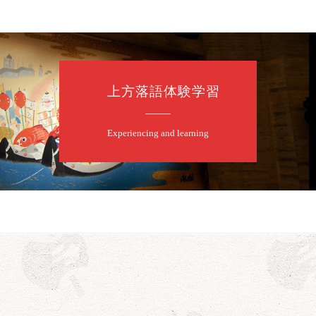
上方落語体験学習
Experiencing and learning
露の眞／笑福亭仁福／幸助福助（漫才）／桂春若