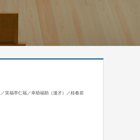
眞／笑福亭仁福／幸助福助（漫才）／桂春若