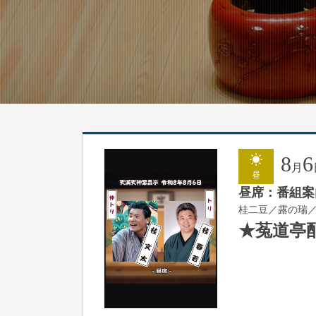
8
6
月
昼
昼席：番組案
桂二豆／露の瑞
★菟道亭