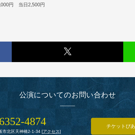
000円 当日2,500円
公演についてのお問い合わせ
6352‑4874
チケットぴ
大阪市北区天神橋2‑1‑34
[
アクセス
]