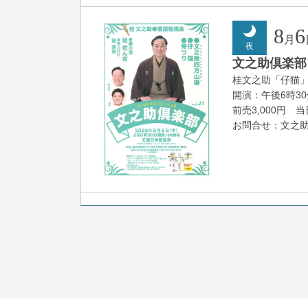
8
6
月
夜
文之助倶楽部 V
桂文之助「仔猫
開演：午後6時3
前売3,000円 当日
お問合せ：文之助事
8
7
月
朝
落語と日本舞踊
露の新幸／桂雪
開演：午前10時
前売2,500円 当日