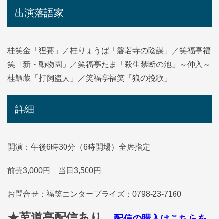
出演落語家
桂笑金「狸賽」／桂りょうば「磐若寺の陰謀」／笑福亭福
笑「新・動物園」／笑福亭たま「殺生禁断の池」～仲入～
桂鯛蔵「打飼盗人」／笑福亭福笑「狼の挽歌」
詳細
開演：午後6時30分（6時開場）全席指定
前売3,000円 当日3,500円
お問合せ：福笑エンタープライズ：0798-23-7160
★莵道亭配信あり
配信の購入はこちらを