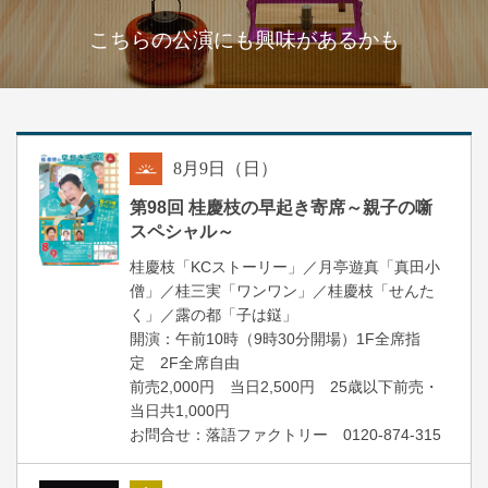
こちらの公演にも興味があるかも
8
月
9
日（日）
朝
第98回 桂慶枝の早起き寄席～親子の噺
スペシャル～
桂慶枝「KCストーリー」／月亭遊真「真田小
僧」／桂三実「ワンワン」／桂慶枝「せんた
く」／露の都「子は鎹」
開演：午前10時（9時30分開場）1F全席指
定 2F全席自由
前売2,000円 当日2,500円 25歳以下前売・
当日共1,000円
お問合せ：落語ファクトリー 0120-874-315