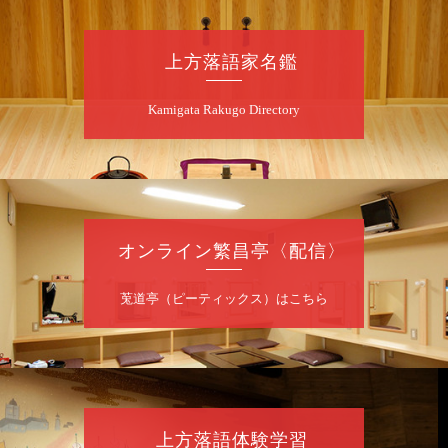
090-6976-1777 email：
lalalanorakugo@gmail.com
上方落語家名鑑
8
月
10
日（月）
Kamigata Rakugo Directory
昼
昼席：番組案内
桂九寿玉／桂弥太郎／桂かい枝※／けんたと
ももえ（音曲漫才）※／笑福亭三喬／桂米二
～仲入～桂咲之輔／林家染団治／渡辺あきら
（ジャグリング）／笑福亭松枝（※…配信は
ございません）
オンライン繁昌亭〈配信〉
★菟道亭
配信あり
莵道亭（ピーティックス）はこちら
8
月
10
日（月）
夜
桂慶治朗 月例奮闘落語会 八月席
桂慶治朗「鉄砲勇助」「植木屋娘」ほか一席
上方落語体験学習