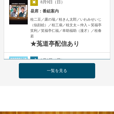
8
月
9
日（日）
昼
昼席：番組案内
桂二豆／露の瑞／桂きん太郎／いわみせいじ
（似顔絵）／桂三扇／桂文太～仲入～笑福亭
笑利／笑福亭仁福／幸助福助（漫才）／桂春
若
★菟道亭
配信あり
8
月
9
日（日）
夜
らららのらくご会④
一覧を見る
桂雀太「まんじゅうこわい」／桂三度「青
菜」／桂三実「ミュージック野菜ステーショ
ン」／桂九ノ一「胴乱の幸助」／代走みつく
に「なんのこっちゃねんあれこれ」
開演：午後6時（5時30分開場）全席指定
前売3,000円 当日3,500円
お問合せ：らららのらくご会予約事務局