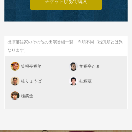
チケットぴあで購入
出演落語家のその他の出演番組一覧 ※順不同（出演順とは異
なります）
笑福亭福笑
笑福亭たま
桂りょうば
桂鯛蔵
桂笑金