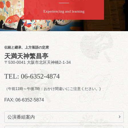
／桂弥壱「開口一番」
開演：午後6時45分（6時15分開場）全席指定
Experiencing and learning
前売2,000円 当日2,500円
お問合せ：慶治朗落語会事務局 090-8126-
2020
★菟道亭配信あり
配信の
購入はこちらをクリック
伝統と継承、上方落語の定席
天満天神繁昌亭
〒530-0041 大阪市北区天神橋2-1-34
8
月
11
日（火）
昼
昼席：番組案内
TEL: 06-6352-4874
桂九寿玉／桂弥太郎／桂かい枝※／けんたと
（午前11時～午後7時：おかけ間違いにご注意ください。)
ももえ（音曲漫才）※／笑福亭三喬／桂米平
～仲入～桂咲之輔／林家染団治／キタノ大地
FAX: 06-6352-5874
（マジック）／笑福亭松枝（※…配信はござ
いません）
★菟道亭
配信あり
公演番組案内