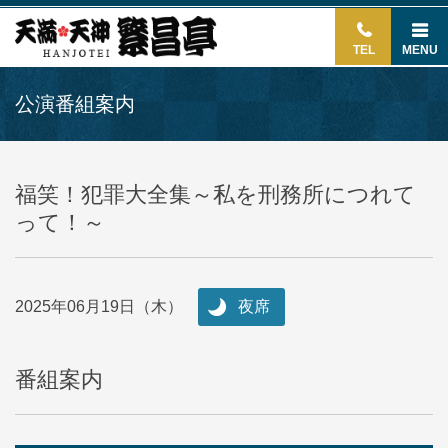
TEL
MENU
公演番組案内
福笑！犯罪大全集～私を刑務所につれて
って！～
2025年06月19日（木）
夜席
番組案内