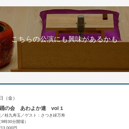
こちらの公演にも興味があるかも
日（金）
の会 あわよか連 vol 1
鹿／桂九寿玉／ゲスト：さつき緑万寿
（9時30分開場）
3,000円