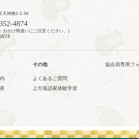
日（土）
内
区天神橋2-1-34
瑞／桂きん太郎／いわみせいじ（似顔絵）／桂米之助／桂文太～仲入～
352-4874
配信あり
7時：おかけ間違いにご注意ください。)
5874
その他
協会員専用フ
内
よくあるご質問
日（土）
表
上方落語家体験学習
のさるごりら落語会 2026
痴楽 他
5時30分開場）全席指定
4,000円
ット 0570-550-100(10:00～19:00受付)