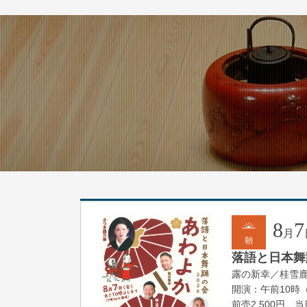
8
7
月
朝
落語と日本舞踊
露の新幸／桂雪
開演：午前10時
前売2,500円 当日