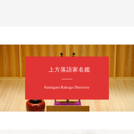
噺家が落語と
桂米之助／桂団
開演：午後6時3
前売3,500円 当日
お問合せ：米朝事務所
★菟道亭
上方落語家名鑑
8
8
月
朝
第2回 智之介
Kamigata Rakugo Directory
笑福亭智之介「
開演：午前10時（
前売2,000円 当日
お問合せ：智之介・力