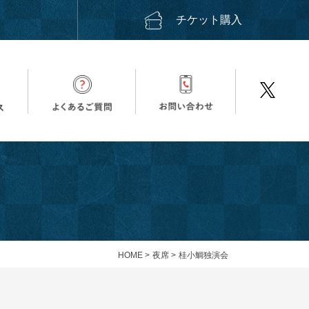
ス
チケット購入
HOME
>
夜席
>
桂小鯛独演会