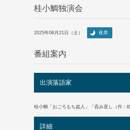
桂小鯛独演会
2025年06月21日（土）
夜席
番組案内
出演落語家
桂小鯛「おごろもち盗人」「呑み直し（作：
詳細