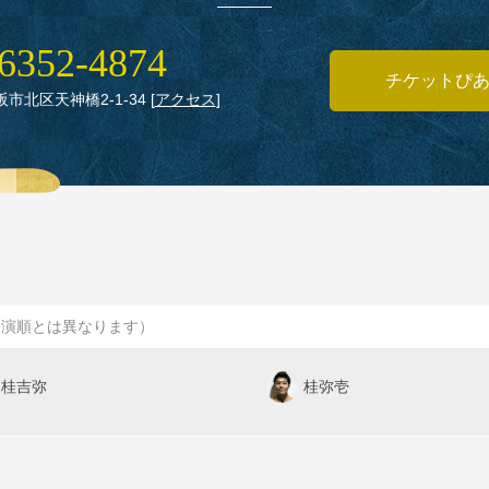
6352‑4874
チケットぴ
大阪市北区天神橋2‑1‑34
[
アクセス
]
出演順とは異なります）
桂吉弥
桂弥壱