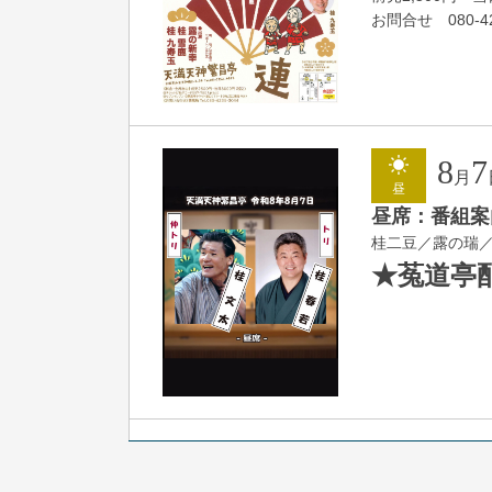
お問合せ 080-42
8
7
月
昼
昼席：番組案
桂二豆／露の瑞
★菟道亭
8
7
月
夜