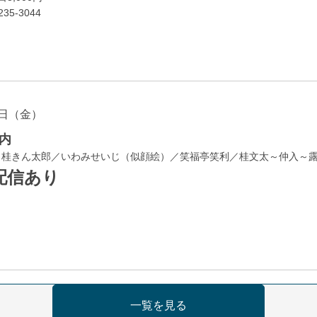
35-3044
日（金）
内
／桂きん太郎／いわみせいじ（似顔絵）／笑福亭笑利／桂文太～仲入～
配信あり
日（金）
一覧を見る