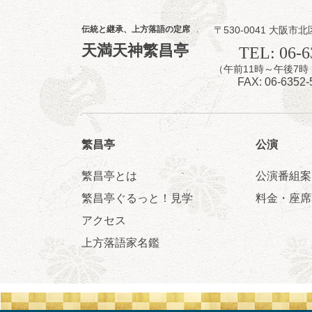
8
8
月
昼
昼席：番組案
伝統と継承、上方落語の定席
〒530-0041 大阪市北
桂九寿玉／露の
天満天神繁昌亭
TEL: 06-6
★菟道亭
（午前11時～午後
FAX: 06-6352-
繁昌亭
公演
繁昌亭とは
公演番組案
8
8
月
繁昌亭ぐるっと！見学
料金・座席
夜
小痴楽・三語
アクセス
桂三語／柳亭小
上方落語家名鑑
開演：午後6時（
前売3,500円 当日
お問合せ：FANYチケ