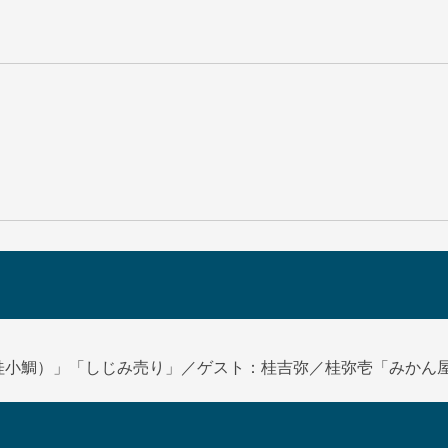
桂小鯛）」「しじみ売り」／ゲスト：桂吉弥／桂弥壱「みかん