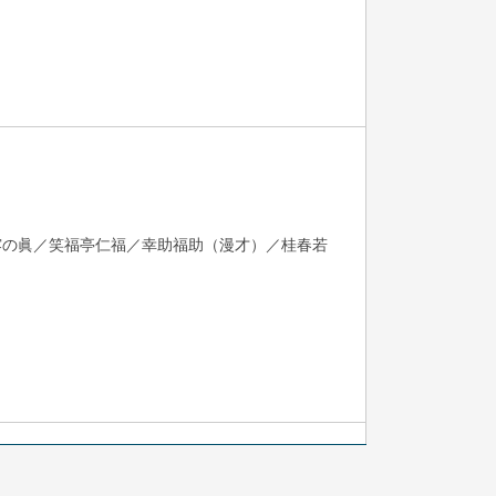
露の眞／笑福亭仁福／幸助福助（漫才）／桂春若