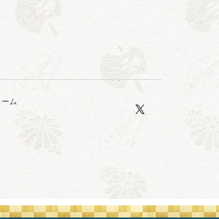
露の眞／笑福亭仁福／幸助福助（漫才）／桂春若
ォーム