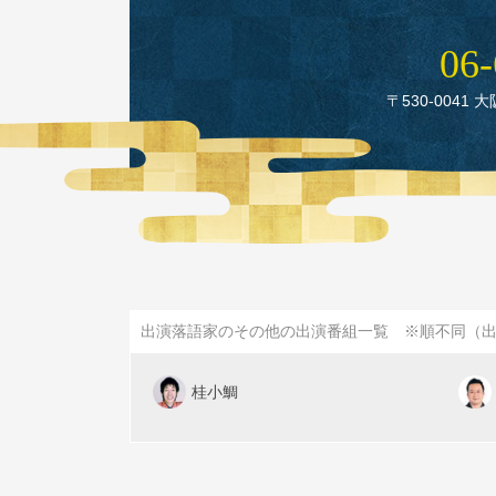
06‑
〒530‑0041 
出演落語家のその他の出演番組一覧 ※順不同（
桂小鯛