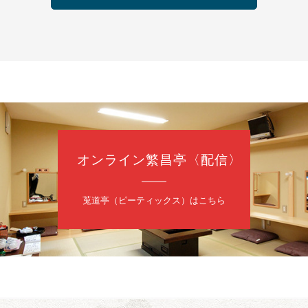
芝居をしてみる会
治郎／桂弥太郎／桂米舞／是常祐美
0分（6時開場）全席指定
4,000円
 06-6365-8281（平日10時～18時）
配信あり
配信の購入はこちらをクリック
オンライン繁昌亭〈配信〉
日（土）
・力造 二人会
莵道亭（ピーティックス）はこちら
昭和任侠伝」「天王寺詣り」／桂力造「桃太郎」「本膳」／桂二豆「開
開場
9時30分
）
 2,500円
造 二人会事務局 090-7762-6268