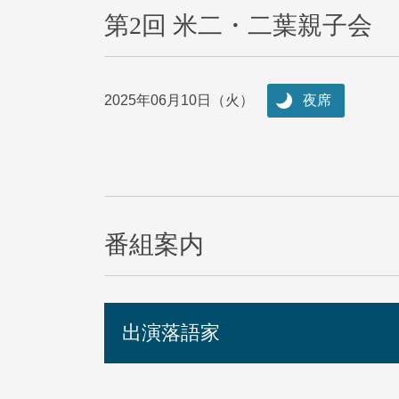
第2回 米二・二葉親子会
2025年06月10日（火）
夜席
番組案内
出演落語家