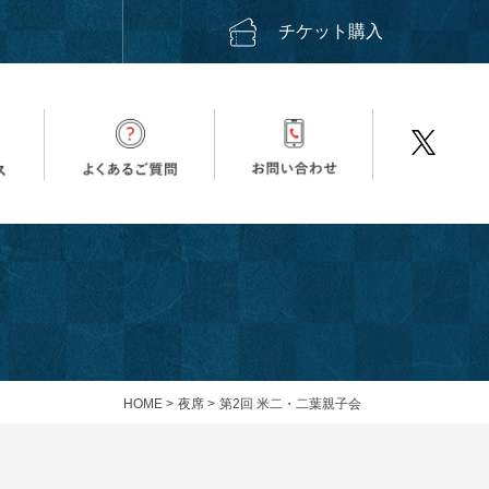
ス
チケット購入
HOME
>
夜席
>
第2回 米二・二葉親子会