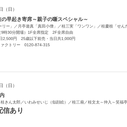
日（日）
慶枝の早起き寄席～親子の噺スペシャル～
トーリー」／月亭遊真「真田小僧」／桂三実「ワンワン」／桂慶枝「せん
（9時30分開場）1F全席指定 2F全席自由
日2,500円 25歳以下前売・当日共1,000円
トリー 0120-874-315
日（日）
内
／桂きん太郎／いわみせいじ（似顔絵）／桂三扇／桂文太～仲入～笑福
配信あり