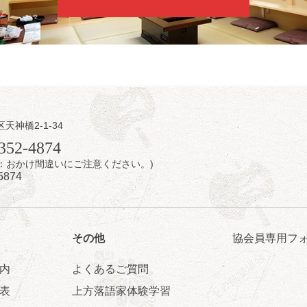
）／笑福亭松枝（※…配信はございません）
配信あり
区天神橋2-1-34
0
日（月）
352-4874
7時：おかけ間違いにご注意ください。)
例奮闘落語会 八月席
5874
勇助」「植木屋娘」ほか一席／桂弥壱「開口一番」
5分（6時15分開場）全席指定
日2,500円
会事務局 090-8126-2020
その他
協会員専用フ
配信あり
配信の購入はこちらをクリック
内
よくあるご質問
表
上方落語家体験学習