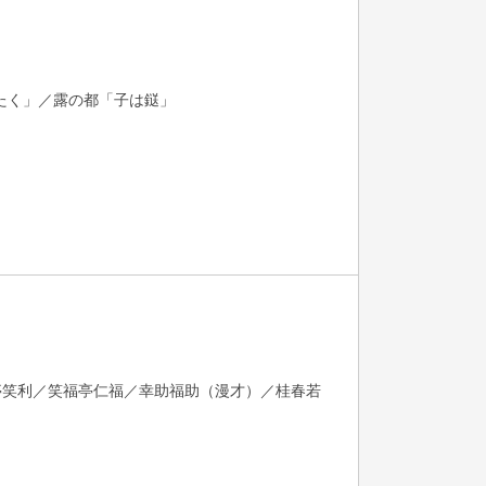
たく」／露の都「子は鎹」
亭笑利／笑福亭仁福／幸助福助（漫才）／桂春若