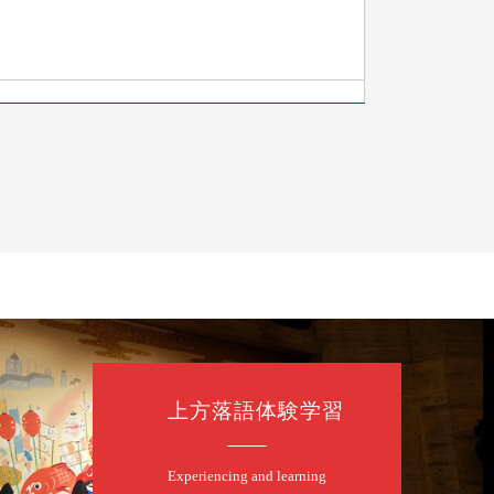
ン」／桂九ノ一「胴乱の幸助」／代走みつくに
l.com
上方落語体験学習
Experiencing and learning
二～仲入～桂咲之輔／林家染団治／渡辺あきら