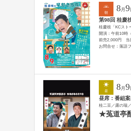
8
9
月
朝
第98回 桂
桂慶枝「KCス
開演：午前10時
前売2,000円 当
お問合せ：落語ファク
8
9
月
昼
昼席：番組案
桂二豆／露の瑞
★菟道亭