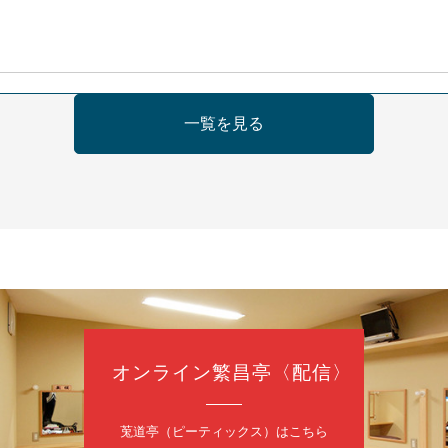
日（日）
一覧を見る
ご会④
ゅうこわい」／桂三度「青菜」／桂三実「ミュージック野菜ステーショ
ゃねんあれこれ」
5時30分開場）全席指定
3,500円
ご会予約事務局 090-6976-1777 email：lalalanorakugo@gmai
オンライン繁昌亭〈配信〉
0
日（月）
内
莵道亭（ピーティックス）はこちら
太郎／桂かい枝※／けんたとももえ（音曲漫才）※／笑福亭三喬／桂米