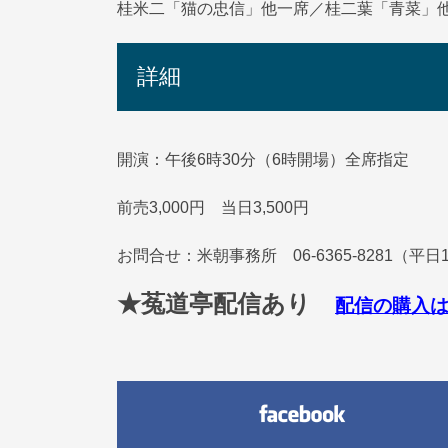
桂米二「猫の忠信」他一席／桂二葉「青菜」
詳細
開演：午後6時30分（6時開場）全席指定
前売3,000円 当日3,500円
お問合せ：米朝事務所 06-6365-8281（平日
★菟道亭配信あり
配信の購入