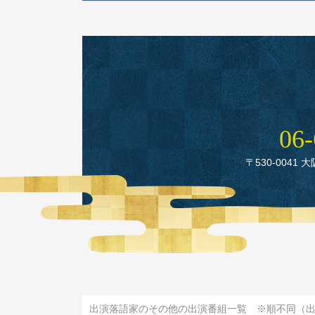
06‑
〒530‑0041 
出演落語家のその他の出演番組一覧 ※順不同（