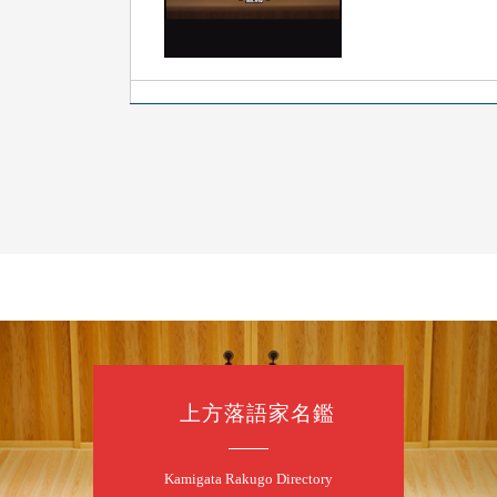
8
9
月
夜
らららのらく
桂雀太「まんじ
「なんのこっち
開演：午後6時（
前売3,000円 当日
お問合せ：らららのらく
上方落語家名鑑
8
1
月
昼
昼席：番組案
Kamigata Rakugo Directory
桂九寿玉／桂弥