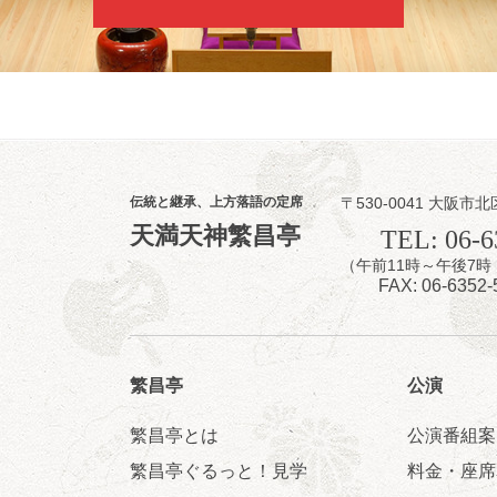
（ジャグリング
★菟道亭
伝統と継承、上方落語の定席
〒530-0041 大阪市北
8
1
月
天満天神繁昌亭
TEL: 06-6
夜
（午前11時～午後
桂慶治朗 月
FAX: 06-6352-
桂慶治朗「鉄砲
開演：午後6時4
前売2,000円 当
お問合せ：慶治朗落語
繁昌亭
公演
★菟道亭
繁昌亭とは
公演番組案
繁昌亭ぐるっと！見学
料金・座席