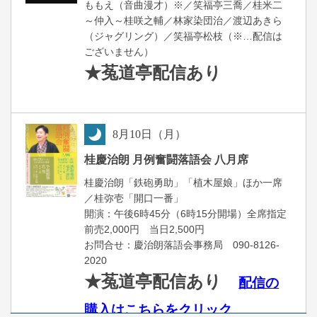
ももえ（音曲漫才）※／笑福亭三喬／桂米二
～仲入～桂咲之輔／林家染団治／渡辺あきら
（ジャグリング）／笑福亭松枝（※…配信は
ございません）
★菟道亭
配信あり
8
月
10
日（月）
夜
桂慶治朗 月例奮闘落語会 八月席
桂慶治朗「鉄砲勇助」「植木屋娘」ほか一席
／桂弥壱「開口一番」
開演：午後6時45分（6時15分開場）全席指定
前売2,000円 当日2,500円
お問合せ：慶治朗落語会事務局 090-8126-
2020
★菟道亭配信あり
配信の
購入はこちらをクリック