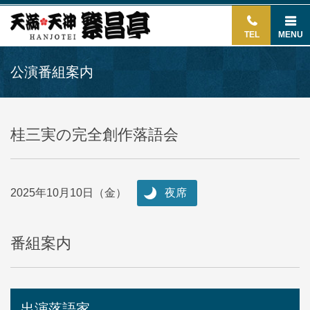
TEL
MENU
公演番組案内
桂三実の完全創作落語会
2025年10月10日（金）
夜席
番組案内
出演落語家