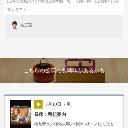
出演落語家のその他の出演番組一覧 ※順不同（出演順とは異
なります）
桂三実
こちらの公演にも興味があるかも
8
月
10
日（月）
昼
昼席：番組案内
桂九寿玉／桂弥太郎／桂かい枝※／けんたと