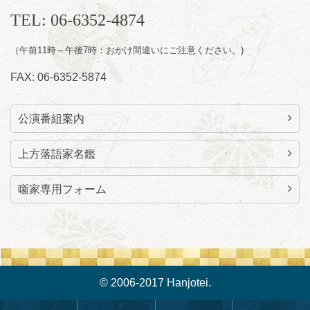
開演：午後6時30分（6時開場）全席指定
TEL: 06-6352-4874
前売3,000円 当日3,500円
お問合せ：福笑エンタープライズ
0798-23-
7160
（午前11時～午後7時：おかけ間違いにご注意ください。)
★莵道亭配信あり
配信の
FAX: 06-6352-5874
購入はこちらをクリック
公演番組案内
上方落語家名鑑
噺家専用フォーム
© 2006-2017 Hanjotei.