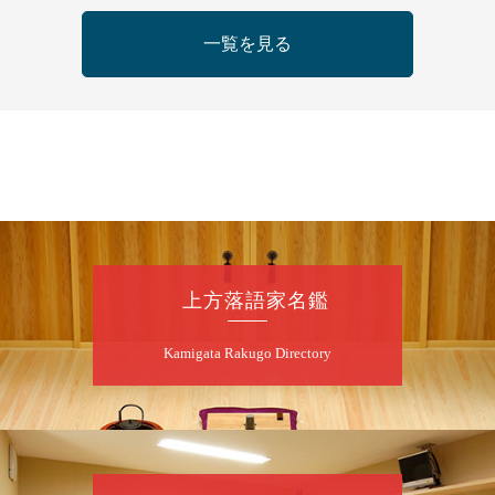
一覧を見る
8
月
11
日（火）
昼
昼席：番組案内
桂九寿玉／桂弥太郎／桂かい枝※／けんたと
ももえ（音曲漫才）※／笑福亭三喬／桂米平
～仲入～桂咲之輔／林家染団治／キタノ大地
（マジック）／笑福亭松枝（※…配信はござ
いません）
★菟道亭
配信あり
上方落語家名鑑
8
月
11
日（火）
Kamigata Rakugo Directory
夜
あおばと～例えば炎と～
桂あおば／笑福亭笑有／例えば炎
開演：午後6時30分（6時開場）全席指定
前売2,000円 当日2,500円
お問合せ：FANYチケット 0570-550-