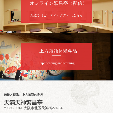
オンライン繁昌亭〈配信〉
100（10:00～19:00受付）
莵道亭（ピーティックス）はこちら
8
月
12
日（水）
昼
昼席：番組案内
桂九寿玉／桂弥太郎／桂かい枝※／けんたと
ももえ（音曲漫才）※／笑福亭三喬／桂米二
～仲入～桂咲之輔／林家染団治／渡辺あきら
上方落語体験学習
（ジャグリング）／笑福亭松枝（※…配信は
ございません）
★菟道亭
配信あり
Experiencing and learning
8
月
12
日（水）
夜
お笑い怪談噺の夕べ vol.20 ～ホンモノ
伝統と継承、上方落語の定席
の幽霊も出まぁーす！～
天満天神繁昌亭
笑福亭たま／林家染雀
／桂米左
～仲入～旭堂
〒530-0041 大阪市北区天神橋2-1-34
南鱗／笑福亭福笑