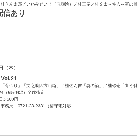
／桂きん太郎／いわみせいじ（似顔絵）／桂三扇／桂文太～仲入～露の
配信あり
日（木）
ol.21
」「骨つり」「文之助四方山噺」／桂佐ん吉「妻の酒」／桂弥壱「向う
0分（6時開場）全席指定
3,500円
務局 0721-23-2331（留守電対応）