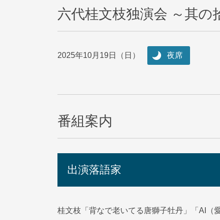
六代桂文枝独演会 ～其の
2025年10月19日（日）
夜席
番組案内
出演落語家
桂文枝「背なで老いてる唐獅子牡丹」「AI（