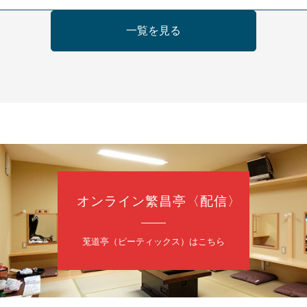
日（金）
一覧を見る
の会 あわよか連 vol 1
鹿／桂九寿玉／ゲスト：さつき緑万寿
（9時30分開場）
3,000円
35-3044
オンライン繁昌亭〈配信〉
日（金）
内
莵道亭（ピーティックス）はこちら
／桂きん太郎／いわみせいじ（似顔絵）／笑福亭笑利／桂文太～仲入～
配信あり