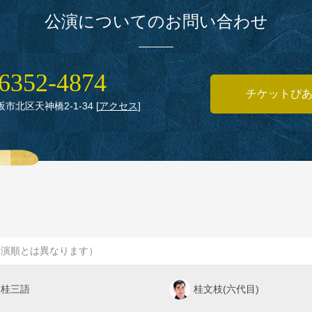
公演についてのお問い合わせ
6352‑4874
チケットぴ
大阪市北区天神橋2‑1‑34
[
アクセス
]
出演順とは異なります）
桂三語
桂文枝(六代目)