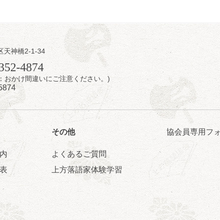
区天神橋2-1-34
日（金）
352-4874
7時：おかけ間違いにご注意ください。)
芝居をしてみる会
5874
治郎／桂弥太郎／桂米舞／是常祐美
0分（6時開場）全席指定
4,000円
 06-6365-8281（平日10時～18時）
その他
協会員専用フ
配信あり
配信の購入はこちらをクリック
内
よくあるご質問
表
上方落語家体験学習
日（土）
・力造 二人会