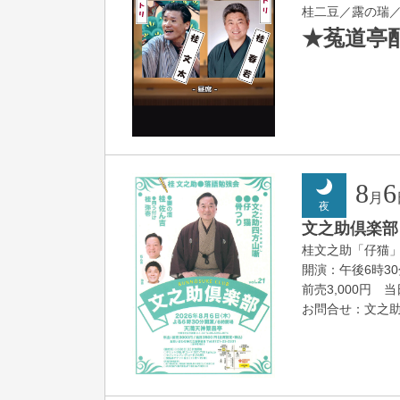
桂二豆／露の瑞
★菟道亭
8
6
月
夜
文之助倶楽部 V
桂文之助「仔猫
開演：午後6時3
前売3,000円 当日
お問合せ：文之助事