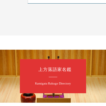
8
7
月
朝
落語と日本舞踊
露の新幸／桂雪
開演：午前10時
前売2,500円 当日
お問合せ 080-42
上方落語家名鑑
8
7
月
昼
昼席：番組案
Kamigata Rakugo Directory
桂二豆／露の瑞
★菟道亭