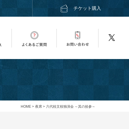
ス
チケット購入
HOME
>
夜席
>
六代桂文枝独演会 ～其の拾参～