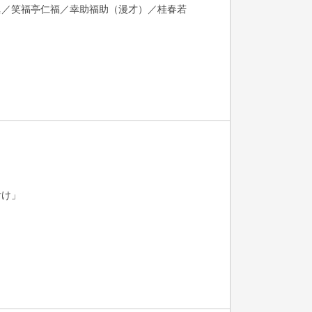
眞／笑福亭仁福／幸助福助（漫才）／桂春若
付け」