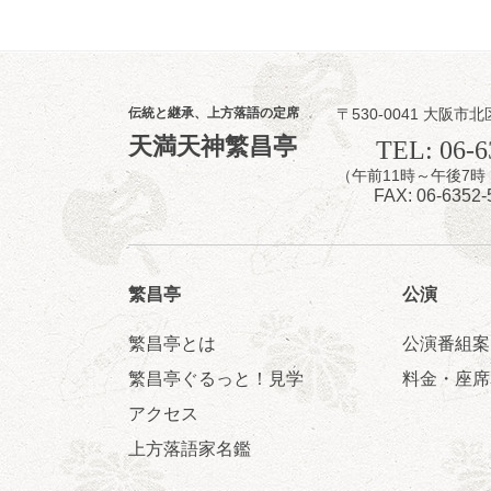
伝統と継承、上方落語の定席
〒530-0041 大阪市北
8
7
天満天神繁昌亭
月
TEL: 06-6
夜
（午前11時～午後
噺家が落語と
FAX: 06-6352-
桂米之助／桂団
開演：午後6時3
前売3,500円 当日
お問合せ：米朝事務所
繁昌亭
公演
★菟道亭
繁昌亭とは
公演番組案
繁昌亭ぐるっと！見学
料金・座席
アクセス
8
8
月
上方落語家名鑑
朝
第2回 智之介