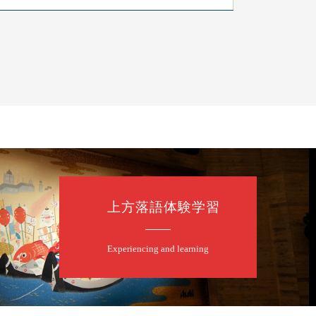
上方落語体験学習
Experiencing and learning
露の眞／笑福亭仁福／幸助福助（漫才）／桂春若