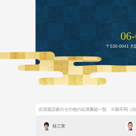
06‑
〒530‑0041 
出演落語家のその他の出演番組一覧 ※順不同（
桂三実