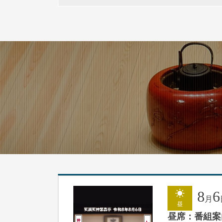
8
6
月
昼
昼席：番組案