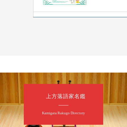
8
7
月
朝
落語と日本舞踊
露の新幸／桂雪
開演：午前10時
前売2,500円 当日
お問合せ 080-42
上方落語家名鑑
8
7
月
昼
昼席：番組案
Kamigata Rakugo Directory
桂二豆／露の瑞
★菟道亭