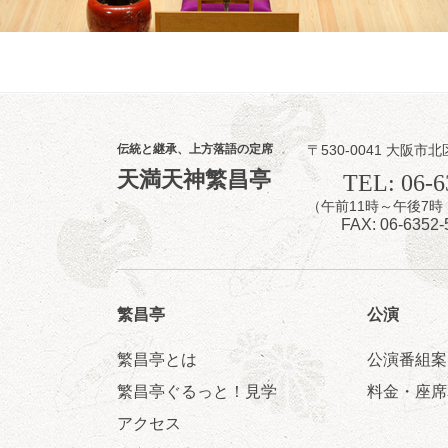
伝統と継承、上方落語の定席
〒530-0041 大阪市北
8
7
天満天神繁昌亭
月
TEL: 06-6
夜
（午前11時～午後
噺家が落語と
FAX: 06-6352-
桂米之助／桂団
開演：午後6時3
前売3,500円 当日
お問合せ：米朝事務所
繁昌亭
公演
★菟道亭
繁昌亭とは
公演番組案
繁昌亭ぐるっと！見学
料金・座席
アクセス
8
8
月