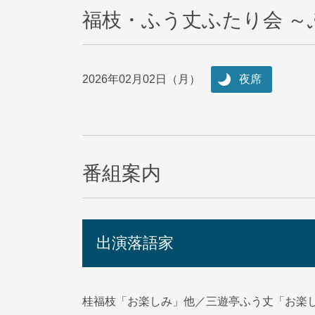
福枝・ふう丈ふたり会 ～
2026年02月02日（月）
夜席
番組案内
出演落語家
桂福枝「お楽しみ」他／三遊亭ふう丈「お楽