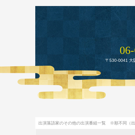
06‑
〒530‑0041 
出演落語家のその他の出演番組一覧 ※順不同（