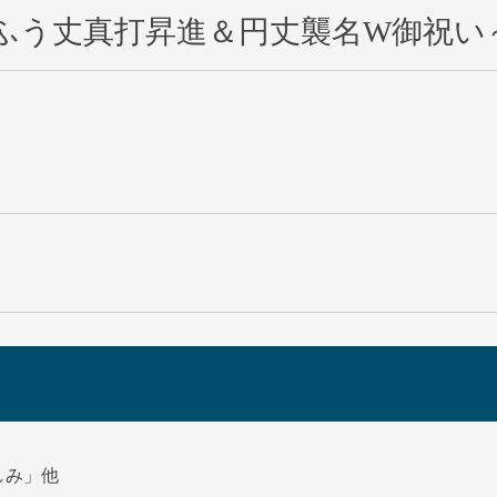
ふう丈真打昇進＆円丈襲名W御祝い
しみ」他