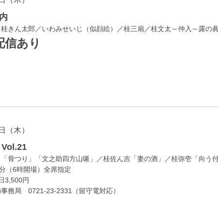
内
／桂きん太郎／いわみせいじ（似顔絵）／桂三扇／桂文太～仲入～露の
配信あり
日（木）
ol.21
」「骨つり」「文之助四方山噺」／桂佐ん吉「妻の酒」／桂弥壱「向う
0分（6時開場）全席指定
3,500円
務局 0721-23-2331（留守電対応）