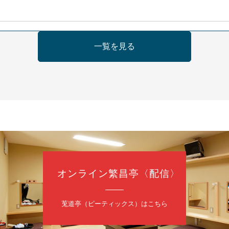
日（金）
一覧を見る
の会 あわよか連 vol 1
鹿／桂九寿玉／ゲスト：さつき緑万寿
（9時30分開場）
3,000円
35-3044
オンライン繁昌亭〈配信〉
日（金）
内
莵道亭（ピーティックス）はこちら
／桂きん太郎／いわみせいじ（似顔絵）／笑福亭笑利／桂文太～仲入～
配信あり