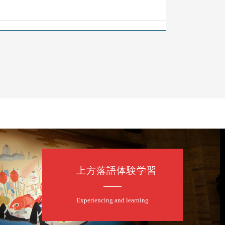
上方落語体験学習
Experiencing and learning
露の眞／笑福亭仁福／幸助福助（漫才）／桂春若