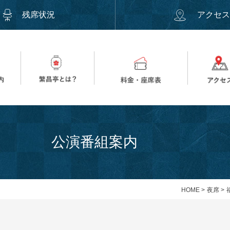
残席状況
アクセ
公演番組案内
HOME
>
夜席
>