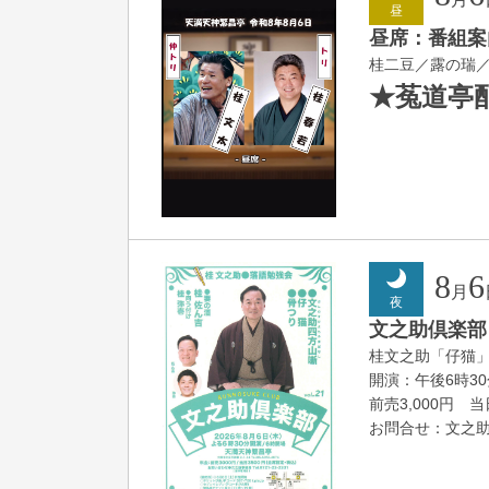
昼
昼席：番組案
桂二豆／露の瑞
★菟道亭
8
6
月
夜
文之助倶楽部 V
桂文之助「仔猫
開演：午後6時3
前売3,000円 当日
お問合せ：文之助事