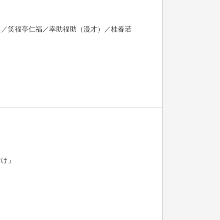
眞／笑福亭仁福／幸助福助（漫才）／桂春若
付け」