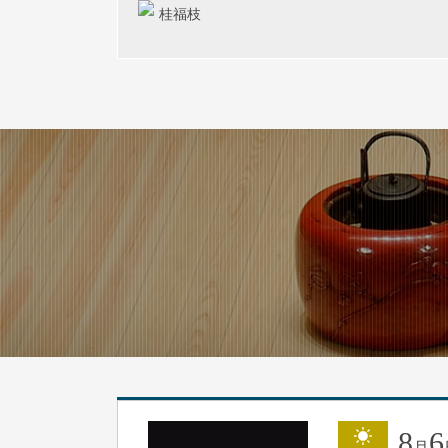
桂福枝
8
6
月