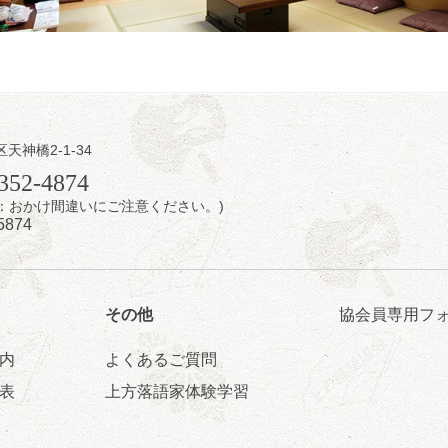
区天神橋2-1-34
日（金）
352-4874
7時：おかけ間違いにご注意ください。)
芝居をしてみる会
5874
治郎／桂弥太郎／桂米舞／是常祐美
0分（6時開場）全席指定
4,000円
 06-6365-8281（平日10時～18時）
その他
協会員専用フ
配信あり
配信の購入はこちらをクリック
内
よくあるご質問
表
上方落語家体験学習
日（土）