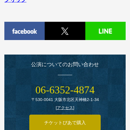
公演についてのお問い合わせ
06‑6352‑4874
〒530‑0041 大阪市北区天神橋2‑1‑34
[
アクセス
]
チケットぴあで購入