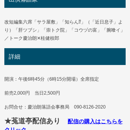
改短編集六席「サラ屋敷」「知らん⁉」（「近日息子」よ
り）「肝ツブシ」「崇トク院」「コウヅの富」「腕喰イ」
／トーク慶治朗✕桂健枝郎
詳細
開演：午後6時45分（6時15分開場）全席指定
前売2,000円 当日2,500円
お問合せ：慶治朗落語会事務局 090-8126-2020
★菟道亭配信あり
配信の購入はこちらを
クリック