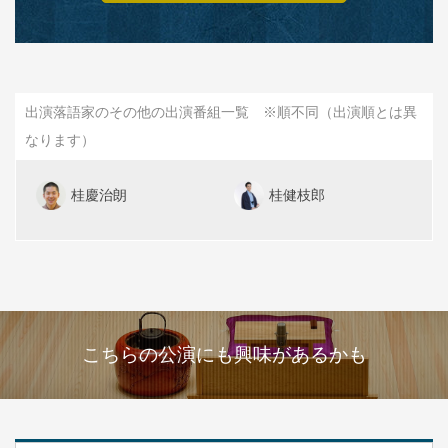
出演落語家のその他の出演番組一覧 ※順不同（出演順とは異
なります）
桂慶治朗
桂健枝郎
こちらの公演にも興味があるかも