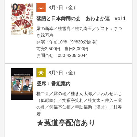
8
月
7
日（金）
朝
落語と日本舞踊の会 あわよか連 vol 1
露の新幸／桂雪鹿／桂九寿玉／ゲスト：さつ
き緑万寿
開演：午前10時（9時30分開場）
前売2,500円 当日3,000円
お問合せ 080-4235-3044
8
月
7
日（金）
昼
昼席：番組案内
桂二豆／露の瑞／桂きん太郎／いわみせいじ
（似顔絵）／笑福亭笑利／桂文太～仲入～露
の眞／笑福亭仁福／幸助福助（漫才）／桂春
若
★菟道亭
配信あり