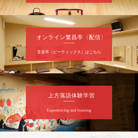
一番」
開場
開演：午前10時（9時30分
）
前売2,000円 当日 2,500円
お問合せ：智之介・力造 二人会事務局 090-
7762-6268
オンライン繁昌亭〈配信〉
8
月
8
日（土）
莵道亭（ピーティックス）はこちら
昼
昼席：番組案内
桂九寿玉／露の瑞／桂きん太郎／いわみせい
じ（似顔絵）／桂米之助／桂文太～仲入～露
の眞／笑福亭仁福／幸助福助（漫才）／桂春
若
上方落語体験学習
★菟道亭
配信あり
Experiencing and learning
8
月
8
日（土）
夜
小痴楽・三語のさるごりら落語会 2026