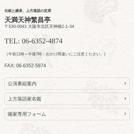
桂三語／柳亭小痴楽 他
開演：午後6時（5時30分開場）全席指定
伝統と継承、上方落語の定席
前売3,500円 当日4,000円
天満天神繁昌亭
お問合せ：FANYチケット 0570-550-
〒530-0041 大阪市北区天神橋2-1-34
100(10:00～19:00受付)
TEL: 06-6352-4874
（午前11時～午後7時：おかけ間違いにご注意ください。)
FAX: 06-6352-5874
公演番組案内
上方落語家名鑑
噺家専用フォーム