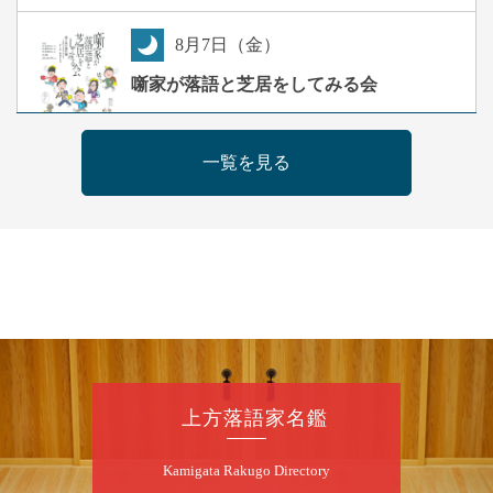
8
月
7
日（金）
夜
噺家が落語と芝居をしてみる会
桂米之助／桂団治郎／桂弥太郎／桂米舞／是
常祐美
一覧を見る
開演：午後6時30分（6時開場）全席指定
前売3,500円 当日4,000円
お問合せ：米朝事務所 06-6365-8281（平日
10時～18時）
★菟道亭配信あり
配信の購
入はこちらをクリック
8
月
8
日（土）
朝
第2回 智之介・力造 二人会
上方落語家名鑑
笑福亭智之介「昭和任侠伝」「天王寺詣り」
Kamigata Rakugo Directory
／桂力造「桃太郎」「本膳」／桂二豆「開口