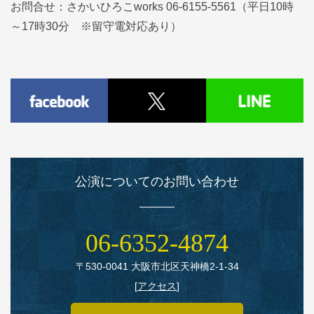
お問合せ：さかいひろこworks 06-6155-5561（平日10時
～17時30分 ※留守電対応あり）
公演についてのお問い合わせ
06‑6352‑4874
〒530‑0041 大阪市北区天神橋2‑1‑34
[
アクセス
]