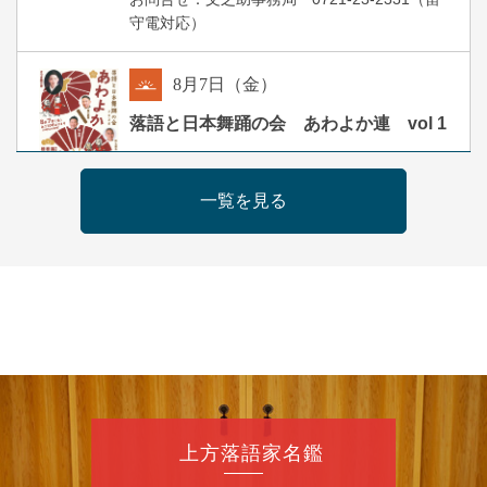
守電対応）
8
月
7
日（金）
朝
落語と日本舞踊の会 あわよか連 vol 1
露の新幸／桂雪鹿／桂九寿玉／ゲスト：さつ
き緑万寿
一覧を見る
開演：午前10時（9時30分開場）
前売2,500円 当日3,000円
お問合せ 080-4235-3044
8
月
7
日（金）
昼
昼席：番組案内
桂二豆／露の瑞／桂きん太郎／いわみせいじ
（似顔絵）／笑福亭笑利／桂文太～仲入～露
の眞／笑福亭仁福／幸助福助（漫才）／桂春
上方落語家名鑑
若