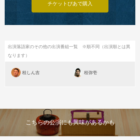
チケットぴあで購入
出演落語家のその他の出演番組一覧 ※順不同（出演順とは異
なります）
桂しん吉
桂弥壱
こちらの公演にも興味があるかも