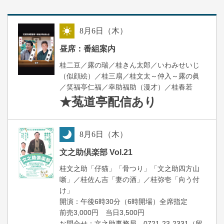
8
月
6
日（木）
昼
昼席：番組案内
桂二豆／露の瑞／桂きん太郎／いわみせいじ
（似顔絵）／桂三扇／桂文太～仲入～露の眞
／笑福亭仁福／幸助福助（漫才）／桂春若
★菟道亭
配信あり
8
月
6
日（木）
夜
文之助倶楽部 Vol.21
桂文之助「仔猫」「骨つり」「文之助四方山
噺」／桂佐ん吉「妻の酒」／桂弥壱「向う付
け」
開演：午後6時30分（6時開場）全席指定
前売3,000円 当日3,500円
お問合せ：文之助事務局 0721-23-2331（留