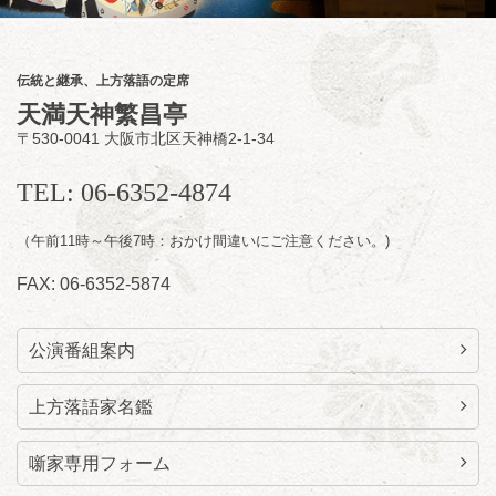
笑福亭智之介「昭和任侠伝」「天王寺詣り」
／桂力造「桃太郎」「本膳」／桂二豆「開口
一番」
伝統と継承、上方落語の定席
開場
開演：午前10時（9時30分
）
天満天神繁昌亭
前売2,000円 当日 2,500円
〒530-0041 大阪市北区天神橋2-1-34
お問合せ：智之介・力造 二人会事務局 090-
7762-6268
TEL: 06-6352-4874
（午前11時～午後7時：おかけ間違いにご注意ください。)
FAX: 06-6352-5874
公演番組案内
上方落語家名鑑
噺家専用フォーム