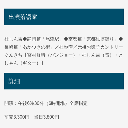
出演落語家
桂しん吉◆静岡篇「尾森駅」◆京都篇「京都鉄博詣り」◆
長崎篇「あかつきの街」／桂弥壱／元祖お囃子カントリー
ぐんきち【宮村群時（バンジョー）・桂しん吉（笛）・と
しやん（ギター）】
詳細
開演：午後6時30分（6時開場）全席指定
前売3,300円 当日3,800円