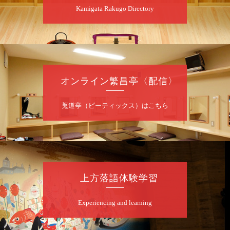
★菟道亭
配信あり
Kamigata Rakugo Directory
8
月
7
日（金）
夜
噺家が落語と芝居をしてみる会
オンライン繁昌亭〈配信〉
桂米之助／桂団治郎／桂弥太郎／桂米舞／是
常祐美
開演：午後6時30分（6時開場）全席指定
莵道亭（ピーティックス）はこちら
前売3,500円 当日4,000円
お問合せ：米朝事務所 06-6365-8281（平日
10時～18時）
★菟道亭配信あり
配信の購
入はこちらをクリック
上方落語体験学習
Experiencing and learning
8
月
8
日（土）
朝
第2回 智之介・力造 二人会