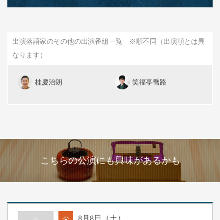
出演落語家のその他の出演番組一覧 ※順不同（出演順とは異
なります）
桂慶治朗
笑福亭喬路
こちらの公演にも興味があるかも
8
月
8
日（土）