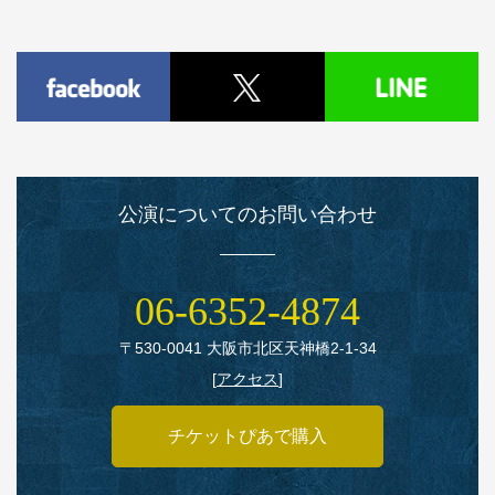
公演についてのお問い合わせ
06‑6352‑4874
〒530‑0041 大阪市北区天神橋2‑1‑34
[
アクセス
]
チケットぴあで購入