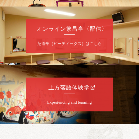
当日共1,000円
お問合せ：落語ファクトリー 0120-874-315
オンライン繁昌亭〈配信〉
8
月
9
日（日）
昼
昼席：番組案内
莵道亭（ピーティックス）はこちら
桂二豆／露の瑞／桂きん太郎／いわみせいじ
（似顔絵）／桂三扇／桂文太～仲入～笑福亭
笑利／笑福亭仁福／幸助福助（漫才）／桂春
若
★菟道亭
配信あり
上方落語体験学習
8
月
9
日（日）
Experiencing and learning
夜
らららのらくご会④
桂雀太「まんじゅうこわい」／桂三度「青
菜」／桂三実「ミュージック野菜ステーショ
ン」／桂九ノ一「胴乱の幸助」／代走みつく