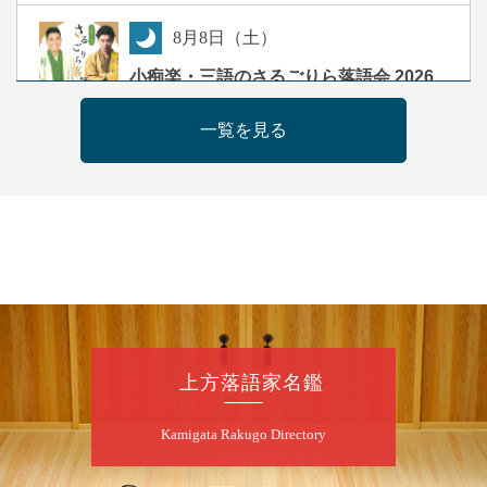
8
月
8
日（土）
夜
小痴楽・三語のさるごりら落語会 2026
桂三語／柳亭小痴楽 他
一覧を見る
開演：午後6時（5時30分開場）全席指定
前売3,500円 当日4,000円
お問合せ：FANYチケット 0570-550-
100(10:00～19:00受付)
8
月
9
日（日）
朝
第98回 桂慶枝の早起き寄席～親子の噺
スペシャル～
桂慶枝「KCストーリー」／月亭遊真「真田小
上方落語家名鑑
僧」／桂三実「ワンワン」／桂慶枝「せんた
く」／露の都「子は鎹」
Kamigata Rakugo Directory
開演：午前10時（9時30分開場）1F全席指
定 2F全席自由
前売2,000円 当日2,500円 25歳以下前売・