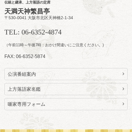
伝統と継承、上方落語の定席
に「なんのこっちゃねんあれこれ」
天満天神繁昌亭
開演：午後6時（5時30分開場）全席指定
〒530-0041 大阪市北区天神橋2-1-34
前売3,000円 当日3,500円
お問合せ：らららのらくご会予約事務局
TEL: 06-6352-4874
090-6976-1777 email：
lalalanorakugo@gmail.com
（午前11時～午後7時：おかけ間違いにご注意ください。)
FAX: 06-6352-5874
公演番組案内
上方落語家名鑑
噺家専用フォーム