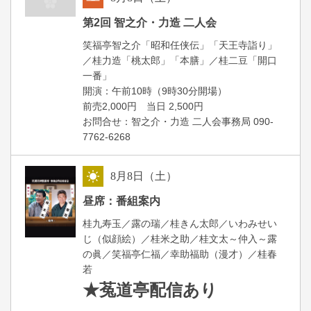
朝
第2回 智之介・力造 二人会
笑福亭智之介「昭和任侠伝」「天王寺詣り」
／桂力造「桃太郎」「本膳」／桂二豆「開口
一番」
開場
開演：午前10時（9時30分
）
前売2,000円 当日 2,500円
お問合せ：智之介・力造 二人会事務局 090-
7762-6268
8
月
8
日（土）
昼
昼席：番組案内
桂九寿玉／露の瑞／桂きん太郎／いわみせい
じ（似顔絵）／桂米之助／桂文太～仲入～露
の眞／笑福亭仁福／幸助福助（漫才）／桂春
若
★菟道亭
配信あり