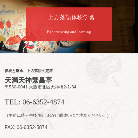
若
★菟道亭
配信あり
上方落語体験学習
8
月
9
日（日）
Experiencing and learning
夜
らららのらくご会④
桂雀太「まんじゅうこわい」／桂三度「青
菜」／桂三実「ミュージック野菜ステーショ
ン」／桂九ノ一「胴乱の幸助」／代走みつく
伝統と継承、上方落語の定席
に「なんのこっちゃねんあれこれ」
天満天神繁昌亭
開演：午後6時（5時30分開場）全席指定
〒530-0041 大阪市北区天神橋2-1-34
前売3,000円 当日3,500円
お問合せ：らららのらくご会予約事務局
TEL: 06-6352-4874
090-6976-1777 email：
lalalanorakugo@gmail.com
（午前11時～午後7時：おかけ間違いにご注意ください。)
FAX: 06-6352-5874