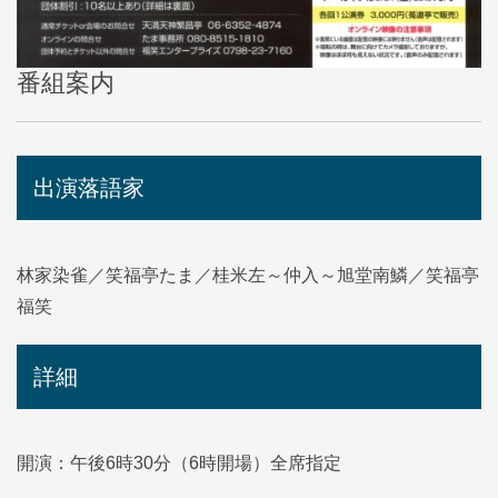
番組案内
出演落語家
林家染雀／笑福亭たま／桂米左
～仲入～旭堂南鱗／笑福亭
福笑
詳細
開演：午後6時30分（6時開場）全席指定