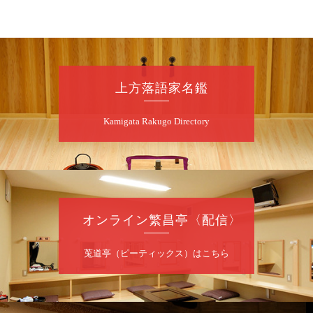
8
月
9
日（日）
朝
第98回 桂慶枝の早起き寄席～親子の噺
スペシャル～
桂慶枝「KCストーリー」／月亭遊真「真田小
上方落語家名鑑
僧」／桂三実「ワンワン」／桂慶枝「せんた
く」／露の都「子は鎹」
Kamigata Rakugo Directory
開演：午前10時（9時30分開場）1F全席指
定 2F全席自由
前売2,000円 当日2,500円 25歳以下前売・
当日共1,000円
お問合せ：落語ファクトリー 0120-874-315
オンライン繁昌亭〈配信〉
8
月
9
日（日）
昼
昼席：番組案内
莵道亭（ピーティックス）はこちら
桂二豆／露の瑞／桂きん太郎／いわみせいじ
（似顔絵）／桂三扇／桂文太～仲入～笑福亭
笑利／笑福亭仁福／幸助福助（漫才）／桂春