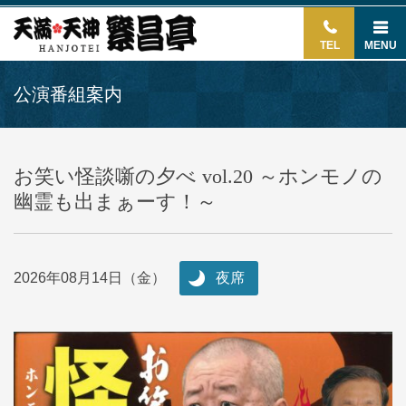
TEL
MENU
公演番組案内
お笑い怪談噺の夕べ vol.20 ～ホンモノの
幽霊も出まぁーす！～
2026年08月14日（金）
夜席