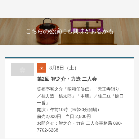
こちらの公演にも興味があるかも
8
月
8
日（土）
朝
第2回 智之介・力造 二人会
笑福亭智之介「昭和任侠伝」「天王寺詣り」
／桂力造「桃太郎」「本膳」／桂二豆「開口
一番」
開場
開演：午前10時（9時30分
）
前売2,000円 当日 2,500円
お問合せ：智之介・力造 二人会事務局 090-
7762-6268