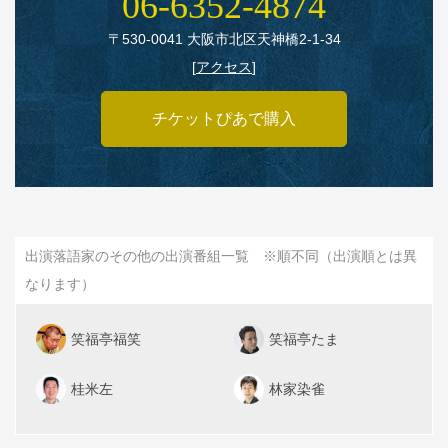
06‑6352‑4874
〒530‑0041 大阪市北区天神橋2‑1‑34
[
アクセス
]
チケットぴあで購入
出演落語家のその他の出演番組一覧 ※順不同（出演順とは異
なります）
笑福亭福笑
笑福亭たま
桂米左
林家染雀