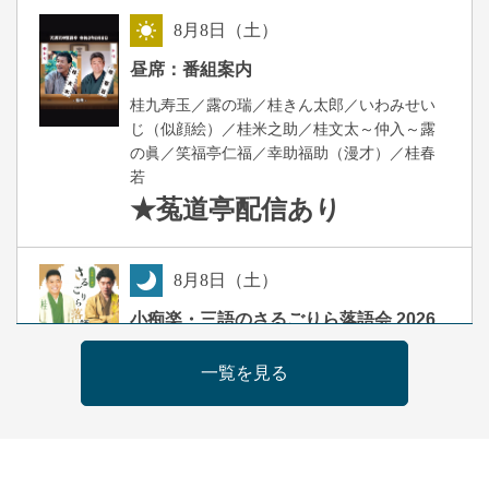
8
月
8
日（土）
昼
昼席：番組案内
桂九寿玉／露の瑞／桂きん太郎／いわみせい
じ（似顔絵）／桂米之助／桂文太～仲入～露
の眞／笑福亭仁福／幸助福助（漫才）／桂春
若
★菟道亭
配信あり
8
月
8
日（土）
夜
小痴楽・三語のさるごりら落語会 2026
桂三語／柳亭小痴楽 他
一覧を見る
開演：午後6時（5時30分開場）全席指定
前売3,500円 当日4,000円
お問合せ：FANYチケット 0570-550-
100(10:00～19:00受付)