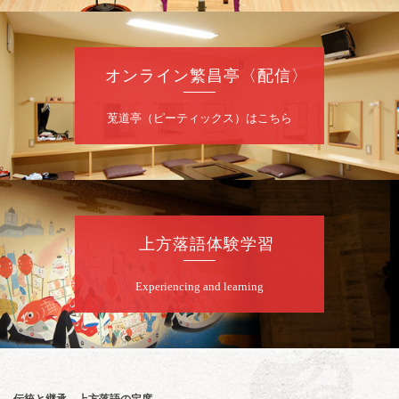
8
月
7
日（金）
夜
噺家が落語と芝居をしてみる会
オンライン繁昌亭〈配信〉
桂米之助／桂団治郎／桂弥太郎／桂米舞／是
常祐美
開演：午後6時30分（6時開場）全席指定
莵道亭（ピーティックス）はこちら
前売3,500円 当日4,000円
お問合せ：米朝事務所 06-6365-8281（平日
10時～18時）
★菟道亭配信あり
配信の購
入はこちらをクリック
上方落語体験学習
Experiencing and learning
8
月
8
日（土）
朝
第2回 智之介・力造 二人会
笑福亭智之介「昭和任侠伝」「天王寺詣り」
／桂力造「桃太郎」「本膳」／桂二豆「開口
一番」
伝統と継承、上方落語の定席