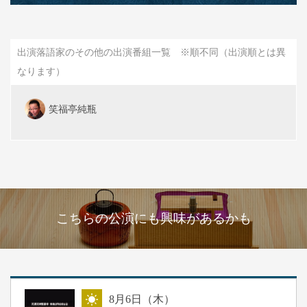
出演落語家のその他の出演番組一覧 ※順不同（出演順とは異
なります）
笑福亭純瓶
こちらの公演にも興味があるかも
8
月
6
日（木）