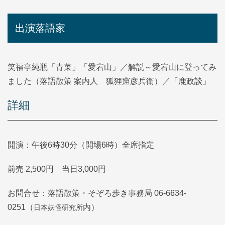
出演落語家
笑福亭純瓶「青菜」「愛宕山」／解説～愛宕山に登ってみ
ました（落語散策 案内人 狐狸窟彦兵衛）／「鹿政談」
詳細
開演：午後6時30分（開場6時）全席指定
前売 2,500円 当日3,000円
お問合せ：落語散策・そぞろ歩き事務局 06-6634-
日本妖怪研究所
0251（
内）