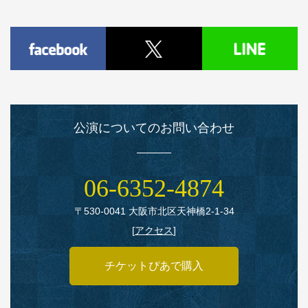
公演についてのお問い合わせ
06‑6352‑4874
〒530‑0041 大阪市北区天神橋2‑1‑34
[
アクセス
]
チケットぴあで購入