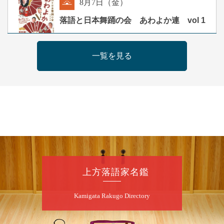
8
月
7
日（金）
朝
落語と日本舞踊の会 あわよか連 vol 1
露の新幸／桂雪鹿／桂九寿玉／ゲスト：さつ
き緑万寿
一覧を見る
開演：午前10時（9時30分開場）
前売2,500円 当日3,000円
お問合せ 080-4235-3044
8
月
7
日（金）
昼
昼席：番組案内
桂二豆／露の瑞／桂きん太郎／いわみせいじ
（似顔絵）／笑福亭笑利／桂文太～仲入～露
の眞／笑福亭仁福／幸助福助（漫才）／桂春
上方落語家名鑑
若
★菟道亭
配信あり
Kamigata Rakugo Directory