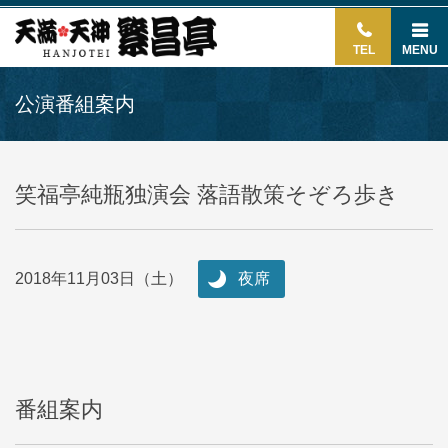
TEL
MENU
公演番組案内
笑福亭純瓶独演会 落語散策そぞろ歩き
2018年11月03日（土）
夜席
番組案内