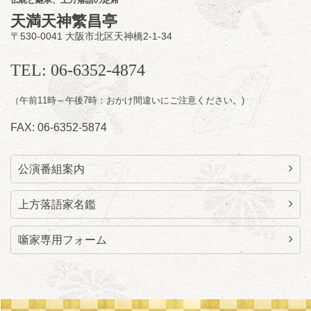
開場
開演：午前10時（9時30分
）
天満天神繁昌亭
前売2,000円 当日 2,500円
〒530-0041 大阪市北区天神橋2-1-34
お問合せ：智之介・力造 二人会事務局 090-
7762-6268
TEL: 06-6352-4874
（午前11時～午後7時：おかけ間違いにご注意ください。)
FAX: 06-6352-5874
公演番組案内
上方落語家名鑑
噺家専用フォーム