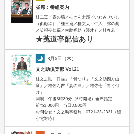
昼
昼席：番組案内
桂二豆／露の瑞／桂きん太郎／いわみせいじ
（似顔絵）／桂三扇／桂文太～仲入～露の眞
／笑福亭仁福／幸助福助（漫才）／桂春若
★菟道亭
配信あり
8
月
6
日（木）
夜
文之助倶楽部 Vol.21
桂文之助「仔猫」「骨つり」「文之助四方山
噺」／桂佐ん吉「妻の酒」／桂弥壱「向う付
け」
開演：午後6時30分（6時開場）全席指定
前売3,000円 当日3,500円
お問合せ：文之助事務局 0721-23-2331（留
守電対応）