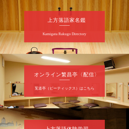
上方落語家名鑑
Kamigata Rakugo Directory
オンライン繁昌亭〈配信〉
莵道亭（ピーティックス）はこちら
上方落語体験学習