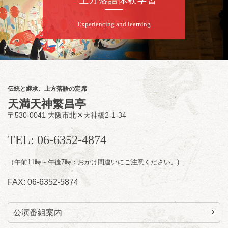
（浪曲・曲師：藤初雪）／林家染太／笑福亭
枝鶴～仲入～露の紫／桂文三／Mr.オクチ（コ
Experiencing and learning
メディマジック）／笑福亭福笑
★菟道亭
配信あり
※8月13日発売予定
伝統と継承、上方落語の定席
天満天神繁昌亭
〒530-0041 大阪市北区天神橋2-1-34
TEL: 06-6352-4874
（午前11時～午後7時：おかけ間違いにご注意ください。)
FAX: 06-6352-5874
公演番組案内