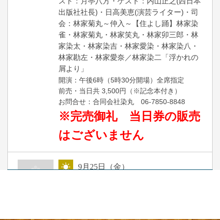
スト：月亭八方・ゲスト：内山正之(西日本
出版社社長)・日高美恵(演芸ライター)・司
会：林家菊丸～仲入～【住よし踊】林家染
雀・林家菊丸・林家笑丸・林家卯三郎・林
家染太・林家染吉・林家愛染・林家染八・
林家勘左・林家愛奈／林家染二「浮かれの
屑より」
開演：午後6時（5時30分開場）全席指定
前売・当日共 3,500円（※記念本付き）
お問合せ：合同会社染丸 06-7850-8848
※完売御礼 当日券の販売
はございません
9
月
25
日（金）
昼
昼席：番組案内
桂かかお／桂ちきん※／桂八十八／吉田光華
（乙女文楽）／林家染太／桂文昇～仲入～桂