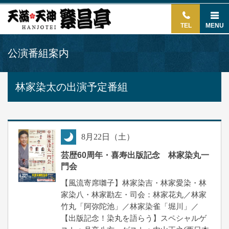
TEL
MENU
公演番組案内
林家染太の出演予定番組
8
月
22
日（土）
夜
芸歴60周年・喜寿出版記念 林家染丸一
門会
【風流寄席囃子】林家染吉・林家愛染・林
家染八・林家勘左・司会：林家花丸／林家
竹丸「阿弥陀池」／林家染雀「堀川」／
【出版記念！染丸を語らう】スペシャルゲ