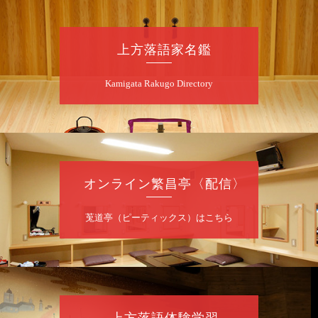
小鯛／笑福亭恭瓶／渡辺あきら（ジャグリン
グ）／桂雀三郎（※…配信はございません）
★菟道亭
配信あり
上方落語家名鑑
Kamigata Rakugo Directory
9
月
26
日（土）
昼
昼席：番組案内
桂おとめ※／桂ちきん※／桂八十八／吉田光
華（乙女文楽）／林家染太／桂文昇～仲入～
桂阿か枝／笑福亭恭瓶／渡辺あきら（ジャグ
リング）／桂雀三郎（※…配信はございませ
オンライン繁昌亭〈配信〉
ん）
★菟道亭
配信あり
莵道亭（ピーティックス）はこちら
10
月
13
日（火）
昼
昼席：番組案内
桂健枝郎／桂弥っこ／桂米之助／春野恵子
上方落語体験学習