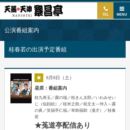
TEL
MENU
公演番組案内
桂春若の出演予定番組
8
月
8
日（土）
昼
昼席：番組案内
桂九寿玉／露の瑞／桂きん太郎／いわみせい
じ（似顔絵）／桂米之助／桂文太～仲入～露
の眞／笑福亭仁福／幸助福助（漫才）／桂春
若
★菟道亭
配信あり