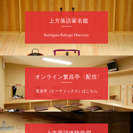
都合により、桂南天から桂天吾に変更をしており
ます。
大変申し訳ございません、何卒ご了承ください。
上方落語家名鑑
開演：午後6時（5時30分開場）
前売3,000円 当日3,500円
お問合せ：事務局 06-6606-5632
Kamigata Rakugo Directory
9
月
16
日（水）
昼
天満天神繁昌亭 開場二十周年記念特別公
演
オンライン繁昌亭〈配信〉
桂弥壱／露の瑞／笑福亭生寿／林家笑丸／桂
米紫／桂米二～休憩～松旭斎天蝶（手品）／
莵道亭（ピーティックス）はこちら
桂りょうば／桂春雨／なつかしの漫才（もの
まね）／桂米之助／桂三実～休憩～桂笑金／
桂雀太／桂春若／桂南光
開演：13時30分（13時開場）／終演予定：18
時10分／全席指定
前売3,000円 当日3,500円 身障者・高大生
前売・当日共2,800円 小中学生前売・当日共
上方落語体験学習