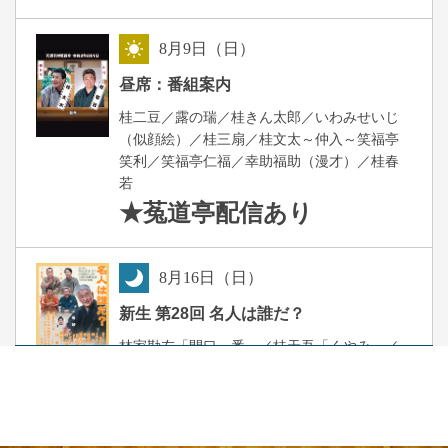
8
月
9
日（日）
昼
昼席：番組案内
桂二豆／露の瑞／桂きん太郎／いわみせいじ
（似顔絵）／桂三扇／桂文太～仲入～笑福亭
笑利／笑福亭仁福／幸助福助（漫才）／桂春
若
★菟道亭
配信あり
8
月
16
日（日）
夜
新生 第28回 名人は誰だ？
林家勘左「開口一番」／桂天吾「くやみ」／
桂阿か枝「太鼓腹」／笑福亭鶴二「饅頭怖
い」～仲入～桂梅団治「いかけや」／桂春若
「禍は下」
※出演者変更のお知らせ