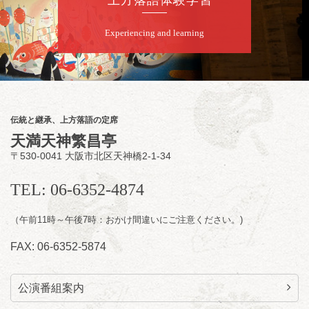
2,500円
※大学生は25歳未満／※各種割引の場合は要
Experiencing and learning
証明書
※完売御礼 当日券の販売
はございません
伝統と継承、上方落語の定席
9
月
24
日（木）
天満天神繁昌亭
昼
〒530-0041 大阪市北区天神橋2-1-34
昼席：番組案内
桂かかお／桂ちきん※／桂八十八／吉田光華
TEL: 06-6352-4874
（乙女文楽）／笑福亭仁昇※／桂文昇～仲入
～桂小鯛／笑福亭恭瓶／渡辺あきら（ジャグ
（午前11時～午後7時：おかけ間違いにご注意ください。)
リング）／桂春若（※…配信はございませ
ん）
FAX: 06-6352-5874
★菟道亭
配信あり
公演番組案内
9
月
25
日（金）