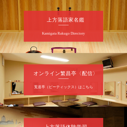
上方落語家名鑑
Kamigata Rakugo Directory
オンライン繁昌亭〈配信〉
莵道亭（ピーティックス）はこちら
上方落語体験学習