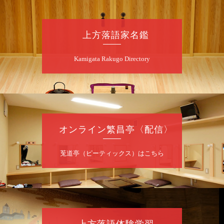
上方落語家名鑑
Kamigata Rakugo Directory
オンライン繁昌亭〈配信〉
莵道亭（ピーティックス）はこちら
上方落語体験学習