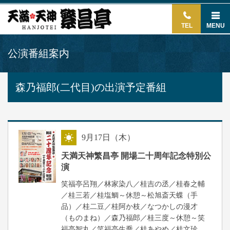
TEL
MENU
公演番組案内
森乃福郎(二代目)の出演予定番組
9
月
17
日（木）
昼
天満天神繁昌亭 開場二十周年記念特別公
演
笑福亭呂翔／林家染八／桂吉の丞／桂春之輔
／桂三若／桂塩鯛～休憩～松旭斎天蝶（手
品）／桂二豆／桂阿か枝／なつかしの漫才
（ものまね）／森乃福郎／桂三度～休憩～笑
福亭智丸／笑福亭生喬／桂あやめ／桂文珍