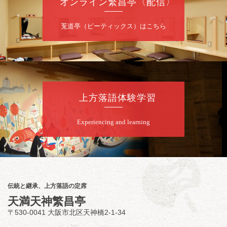
オンライン繁昌亭〈配信〉
莵道亭（ピーティックス）はこちら
上方落語体験学習
Experiencing and learning
伝統と継承、上方落語の定席
天満天神繁昌亭
〒530-0041 大阪市北区天神橋2-1-34