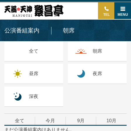
TEL
MENU
公演番組案内
朝席
全て
朝席
昼席
夜席
深夜
全て
今月
9月
10月
まだ公演番組案内はありません。