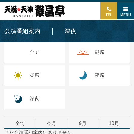
TEL
MENU
公演番組案内
深夜
全て
朝席
昼席
夜席
深夜
全て
今月
9月
10月
まだ公演番組案内はありません。