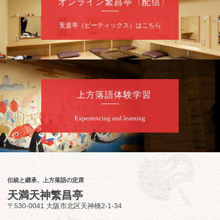
オンライン繁昌亭〈配信〉
莵道亭（ピーティックス）はこちら
上方落語体験学習
Experiencing and learning
伝統と継承、上方落語の定席
天満天神繁昌亭
〒530-0041 大阪市北区天神橋2-1-34