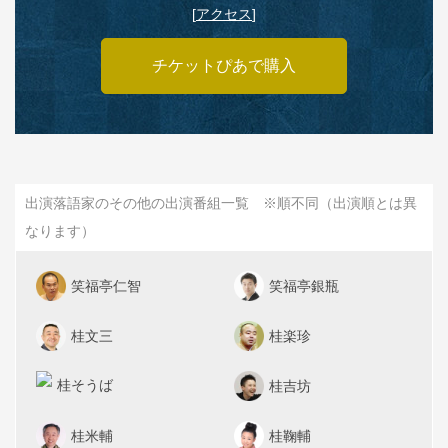
[
アクセス
]
チケットぴあで購入
出演落語家のその他の出演番組一覧 ※順不同（出演順とは異
なります）
笑福亭仁智
笑福亭銀瓶
桂文三
桂楽珍
桂そうば
桂吉坊
桂米輔
桂鞠輔