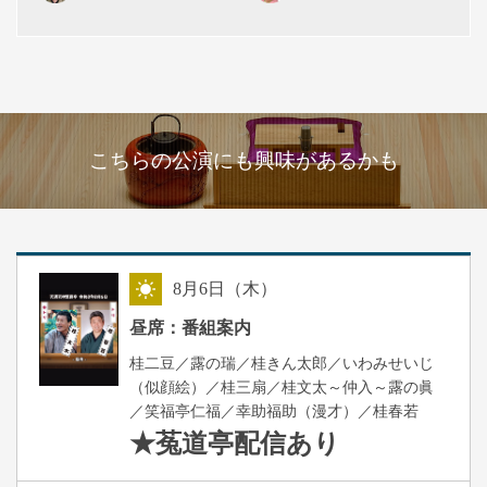
こちらの公演にも興味があるかも
8
月
6
日（木）
昼
昼席：番組案内
桂二豆／露の瑞／桂きん太郎／いわみせいじ
（似顔絵）／桂三扇／桂文太～仲入～露の眞
／笑福亭仁福／幸助福助（漫才）／桂春若
★菟道亭
配信あり