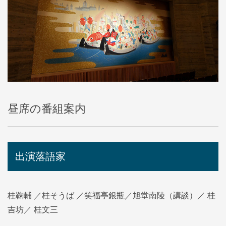
昼席の番組案内
出演落語家
桂鞠輔 ／桂そうば ／笑福亭銀瓶／旭堂南陵（講談）／ 桂
吉坊／ 桂文三