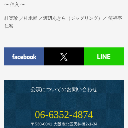
〜 仲入 〜
桂楽珍 ／桂米輔 ／渡辺あきら（ジャグリング）／ 笑福亭
仁智
公演についてのお問い合わせ
06‑6352‑4874
〒530‑0041 大阪市北区天神橋2‑1‑34