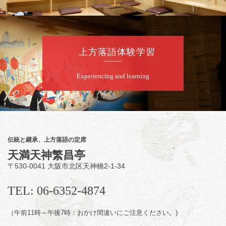
お問合せ：米朝事務所 06-6365-8281（平日
10時～18時）
★菟道亭配信あり
配信の購
入はこちらをクリック
上方落語体験学習
Experiencing and learning
8
月
8
日（土）
朝
第2回 智之介・力造 二人会
笑福亭智之介「昭和任侠伝」「天王寺詣り」
／桂力造「桃太郎」「本膳」／桂二豆「開口
一番」
伝統と継承、上方落語の定席
開場
開演：午前10時（9時30分
）
天満天神繁昌亭
前売2,000円 当日 2,500円
〒530-0041 大阪市北区天神橋2-1-34
お問合せ：智之介・力造 二人会事務局 090-
7762-6268
TEL: 06-6352-4874
（午前11時～午後7時：おかけ間違いにご注意ください。)