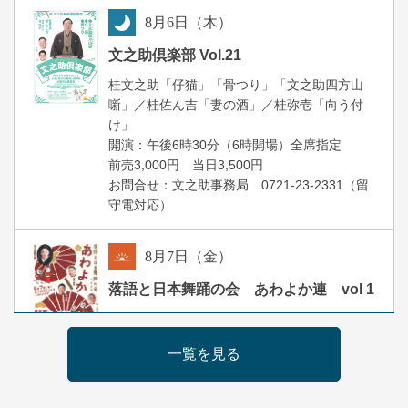
8
月
6
日（木）
夜
文之助倶楽部 Vol.21
桂文之助「仔猫」「骨つり」「文之助四方山
噺」／桂佐ん吉「妻の酒」／桂弥壱「向う付
け」
開演：午後6時30分（6時開場）全席指定
前売3,000円 当日3,500円
お問合せ：文之助事務局 0721-23-2331（留
守電対応）
8
月
7
日（金）
朝
落語と日本舞踊の会 あわよか連 vol 1
露の新幸／桂雪鹿／桂九寿玉／ゲスト：さつ
き緑万寿
一覧を見る
開演：午前10時（9時30分開場）
前売2,500円 当日3,000円
お問合せ 080-4235-3044