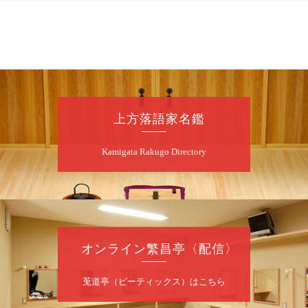
8
月
7
日（金）
昼
昼席：番組案内
桂二豆／露の瑞／桂きん太郎／いわみせいじ
（似顔絵）／笑福亭笑利／桂文太～仲入～露
の眞／笑福亭仁福／幸助福助（漫才）／桂春
上方落語家名鑑
若
★菟道亭
配信あり
Kamigata Rakugo Directory
8
月
7
日（金）
夜
噺家が落語と芝居をしてみる会
オンライン繁昌亭〈配信〉
桂米之助／桂団治郎／桂弥太郎／桂米舞／是
常祐美
開演：午後6時30分（6時開場）全席指定
莵道亭（ピーティックス）はこちら
前売3,500円 当日4,000円