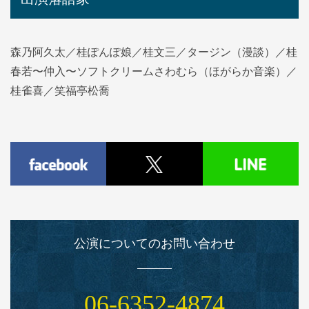
森乃阿久太／桂ぽんぽ娘／桂文三／タージン（漫談）／桂
春若〜仲入〜ソフトクリームさわむら（ほがらか音楽）／
桂雀喜／笑福亭松喬
公演についてのお問い合わせ
06‑6352‑4874