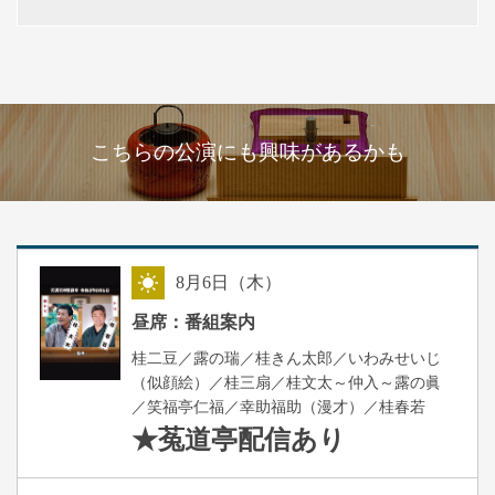
こちらの公演にも興味があるかも
8
月
6
日（木）
昼
昼席：番組案内
桂二豆／露の瑞／桂きん太郎／いわみせいじ
（似顔絵）／桂三扇／桂文太～仲入～露の眞
／笑福亭仁福／幸助福助（漫才）／桂春若
★菟道亭
配信あり