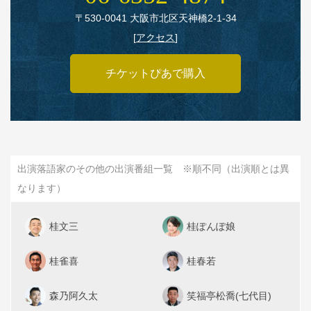
〒530‑0041 大阪市北区天神橋2‑1‑34
[
アクセス
]
チケットぴあで購入
出演落語家のその他の出演番組一覧 ※順不同（出演順とは異
なります）
桂文三
桂ぽんぽ娘
桂雀喜
桂春若
森乃阿久太
笑福亭松喬(七代目)