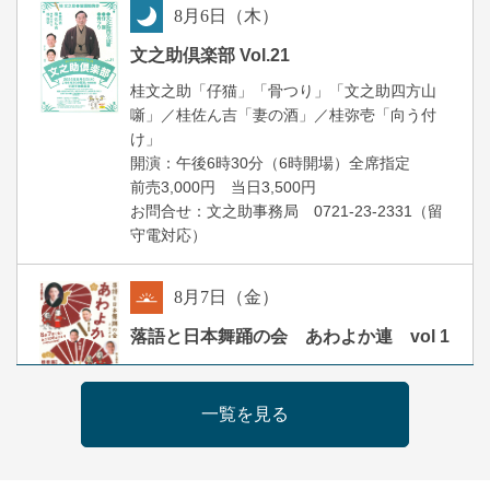
8
月
6
日（木）
夜
文之助倶楽部 Vol.21
桂文之助「仔猫」「骨つり」「文之助四方山
噺」／桂佐ん吉「妻の酒」／桂弥壱「向う付
け」
開演：午後6時30分（6時開場）全席指定
前売3,000円 当日3,500円
お問合せ：文之助事務局 0721-23-2331（留
守電対応）
8
月
7
日（金）
朝
落語と日本舞踊の会 あわよか連 vol 1
露の新幸／桂雪鹿／桂九寿玉／ゲスト：さつ
き緑万寿
一覧を見る
開演：午前10時（9時30分開場）
前売2,500円 当日3,000円
お問合せ 080-4235-3044