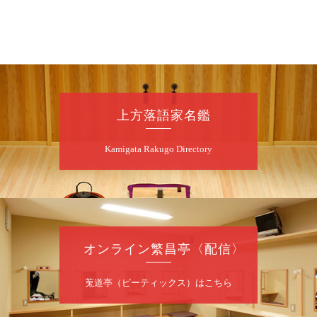
8
月
7
日（金）
昼
昼席：番組案内
桂二豆／露の瑞／桂きん太郎／いわみせいじ
（似顔絵）／笑福亭笑利／桂文太～仲入～露
の眞／笑福亭仁福／幸助福助（漫才）／桂春
上方落語家名鑑
若
★菟道亭
配信あり
Kamigata Rakugo Directory
8
月
7
日（金）
夜
噺家が落語と芝居をしてみる会
オンライン繁昌亭〈配信〉
桂米之助／桂団治郎／桂弥太郎／桂米舞／是
常祐美
開演：午後6時30分（6時開場）全席指定
莵道亭（ピーティックス）はこちら
前売3,500円 当日4,000円
お問合せ：米朝事務所 06-6365-8281（平日