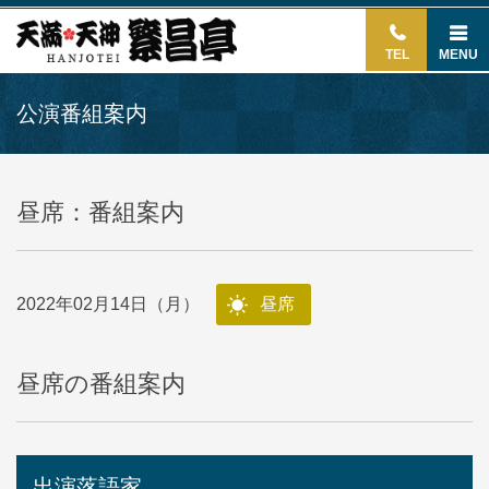
TEL
MENU
公演番組案内
昼席：番組案内
2022年02月14日（月）
昼席
昼席の番組案内
出演落語家