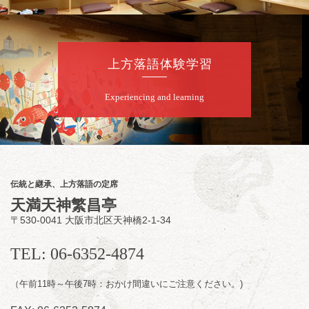
10時～18時）
★菟道亭配信あり
配信の購
入はこちらをクリック
上方落語体験学習
Experiencing and learning
8
月
8
日（土）
朝
第2回 智之介・力造 二人会
笑福亭智之介「昭和任侠伝」「天王寺詣り」
／桂力造「桃太郎」「本膳」／桂二豆「開口
一番」
伝統と継承、上方落語の定席
開場
開演：午前10時（9時30分
）
天満天神繁昌亭
前売2,000円 当日 2,500円
〒530-0041 大阪市北区天神橋2-1-34
お問合せ：智之介・力造 二人会事務局 090-
7762-6268
TEL: 06-6352-4874
（午前11時～午後7時：おかけ間違いにご注意ください。)