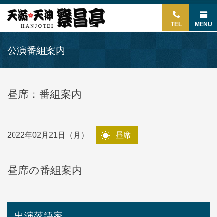
TEL
MENU
公演番組案内
昼席：番組案内
2022年02月21日（月）
昼席
昼席の番組案内
出演落語家