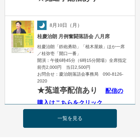
8
月
10
日（月）
夜
桂慶治朗 月例奮闘落語会 八月席
桂慶治朗「鉄砲勇助」「植木屋娘」ほか一席
／桂弥壱「開口一番」
開演：午後6時45分（6時15分開場）全席指定
前売2,000円 当日2,500円
お問合せ：慶治朗落語会事務局 090-8126-
2020
★菟道亭配信あり
配信の
購入はこちらをクリック
一覧を見る
8
月
11
日（火）
昼
昼席：番組案内