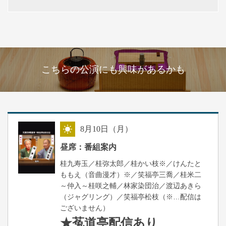
こちらの公演にも興味があるかも
8
月
10
日（月）
昼
昼席：番組案内
桂九寿玉／桂弥太郎／桂かい枝※／けんたと
ももえ（音曲漫才）※／笑福亭三喬／桂米二
～仲入～桂咲之輔／林家染団治／渡辺あきら
（ジャグリング）／笑福亭松枝（※…配信は
ございません）
★菟道亭
配信あり