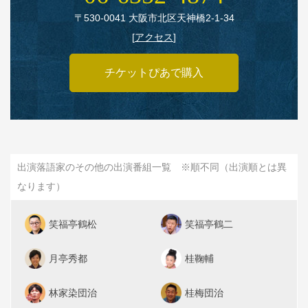
〒530‑0041 大阪市北区天神橋2‑1‑34
[
アクセス
]
チケットぴあで購入
出演落語家のその他の出演番組一覧 ※順不同（出演順とは異
なります）
笑福亭鶴松
笑福亭鶴二
月亭秀都
桂鞠輔
林家染団治
桂梅団治