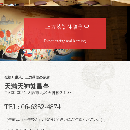
桂九寿玉／桂弥太郎／桂かい枝※／けんたと
ももえ（音曲漫才）※／笑福亭三喬／桂米二
～仲入～桂咲之輔／林家染団治／渡辺あきら
上方落語体験学習
（ジャグリング）／笑福亭松枝（※…配信は
ございません）
★菟道亭
配信あり
Experiencing and learning
8
月
12
日（水）
夜
お笑い怪談噺の夕べ vol.20 ～ホンモノ
伝統と継承、上方落語の定席
の幽霊も出まぁーす！～
天満天神繁昌亭
笑福亭たま／林家染雀
／桂米左
～仲入～旭堂
〒530-0041 大阪市北区天神橋2-1-34
南鱗／笑福亭福笑
開演：午後6時30分（6時開場）全席指定
TEL: 06-6352-4874
前売3,000円 当日3,500円
お問合せ：福笑エンタープライズ
0798-23-
7160
（午前11時～午後7時：おかけ間違いにご注意ください。)
★莵道亭配信あり
配信の