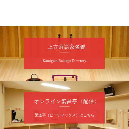
桂九寿玉／桂弥太郎／桂かい枝※／けんたと
ももえ（音曲漫才）※／笑福亭三喬／桂米平
～仲入～桂咲之輔／林家染団治／キタノ大地
（マジック）／笑福亭松枝（※…配信はござ
いません）
★菟道亭
配信あり
上方落語家名鑑
8
月
11
日（火）
Kamigata Rakugo Directory
夜
あおばと～例えば炎と～
桂あおば／笑福亭笑有／例えば炎
開演：午後6時30分（6時開場）全席指定
前売2,000円 当日2,500円
お問合せ：FANYチケット 0570-550-
オンライン繁昌亭〈配信〉
100（10:00～19:00受付）
莵道亭（ピーティックス）はこちら
8
月
12
日（水）
昼
昼席：番組案内