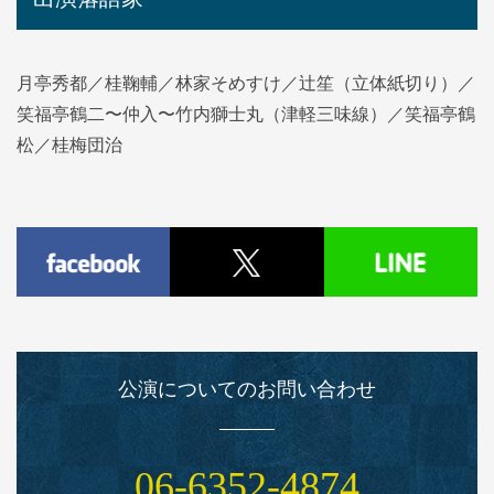
月亭秀都／桂鞠輔／林家そめすけ／辻笙（立体紙切り）／
笑福亭鶴二〜仲入〜竹内獅士丸（津軽三味線）／笑福亭鶴
松／桂梅団治
公演についてのお問い合わせ
06‑6352‑4874