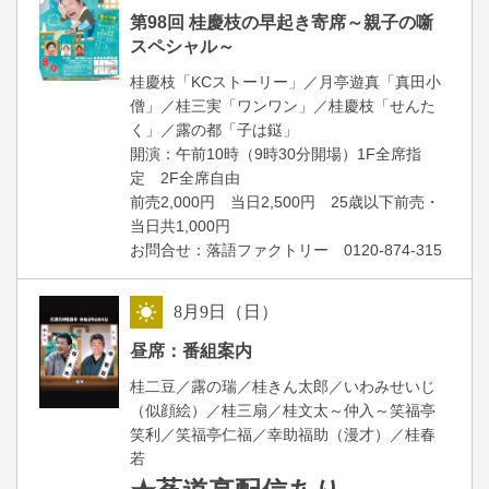
朝
第98回 桂慶枝の早起き寄席～親子の噺
スペシャル～
桂慶枝「KCストーリー」／月亭遊真「真田小
僧」／桂三実「ワンワン」／桂慶枝「せんた
く」／露の都「子は鎹」
開演：午前10時（9時30分開場）1F全席指
定 2F全席自由
前売2,000円 当日2,500円 25歳以下前売・
当日共1,000円
お問合せ：落語ファクトリー 0120-874-315
8
月
9
日（日）
昼
昼席：番組案内
桂二豆／露の瑞／桂きん太郎／いわみせいじ
（似顔絵）／桂三扇／桂文太～仲入～笑福亭
笑利／笑福亭仁福／幸助福助（漫才）／桂春
若