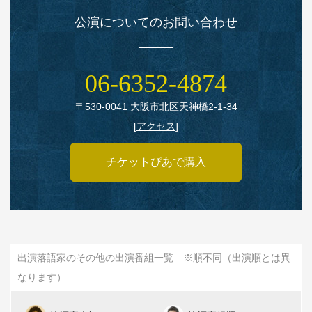
公演についてのお問い合わせ
06‑6352‑4874
〒530‑0041 大阪市北区天神橋2‑1‑34
[
アクセス
]
チケットぴあで購入
出演落語家のその他の出演番組一覧 ※順不同（出演順とは異
なります）