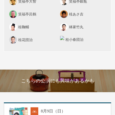
笑福亭大智
笑福亭銀瓶
笑福亭呂鶴
桂あさ吉
桂鞠輔
林家竹丸
桂小春団治
桂花団治
こちらの公演にも興味があるかも
8
月
9
日（日）