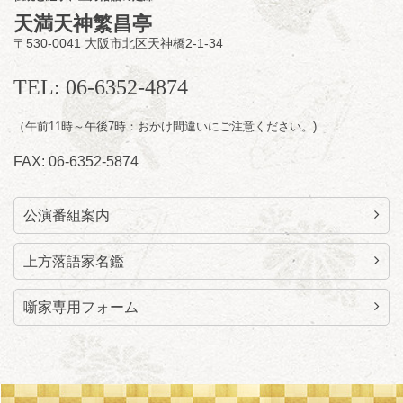
天満天神繁昌亭
〒530-0041 大阪市北区天神橋2-1-34
8
月
11
日（火）
昼
昼席：番組案内
TEL: 06-6352-4874
桂九寿玉／桂弥太郎／桂かい枝※／けんたと
（午前11時～午後7時：おかけ間違いにご注意ください。)
ももえ（音曲漫才）※／笑福亭三喬／桂米平
～仲入～桂咲之輔／林家染団治／キタノ大地
FAX: 06-6352-5874
（マジック）／笑福亭松枝（※…配信はござ
いません）
★菟道亭
配信あり
公演番組案内
上方落語家名鑑
噺家専用フォーム