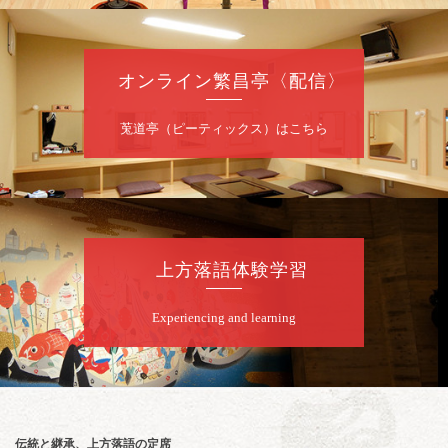
ももえ（音曲漫才）※／笑福亭三喬／桂米二
～仲入～桂咲之輔／林家染団治／渡辺あきら
（ジャグリング）／笑福亭松枝（※…配信は
ございません）
オンライン繁昌亭〈配信〉
★菟道亭
配信あり
莵道亭（ピーティックス）はこちら
8
月
10
日（月）
夜
桂慶治朗 月例奮闘落語会 八月席
桂慶治朗「鉄砲勇助」「植木屋娘」ほか一席
上方落語体験学習
／桂弥壱「開口一番」
開演：午後6時45分（6時15分開場）全席指定
Experiencing and learning
前売2,000円 当日2,500円
お問合せ：慶治朗落語会事務局 090-8126-
2020
★菟道亭配信あり
配信の
購入はこちらをクリック
伝統と継承、上方落語の定席