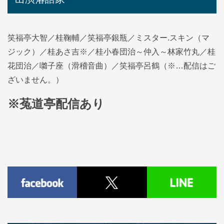
笑福亭大智／桂鞠輔／笑福亭銀瓶／ミスター.スキン（マ
ジック）／桂あさ吉※／桂小春団治～仲入～林家竹丸／桂
花団治／囃子座（滑稽音曲）／笑福亭呂鶴（※…配信はご
ざいません。）
※菟道亭配信あり