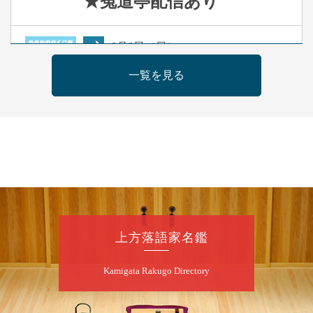
★菟道亭
配信あり
8
月
9
日（日）
夜
らららのらくご会④
一覧を見る
桂雀太「まんじゅうこわい」／桂三度「青
菜」／桂三実「ミュージック野菜ステーショ
ン」／桂九ノ一「胴乱の幸助」／代走みつく
に「なんのこっちゃねんあれこれ」
開演：午後6時（5時30分開場）全席指定
前売3,000円 当日3,500円
お問合せ：らららのらくご会予約事務局
090-6976-1777 email：
lalalanorakugo@gmail.com
上方落語家名鑑
8
月
10
日（月）
Kamigata Rakugo Directory
昼
昼席：番組案内
桂九寿玉／桂弥太郎／桂かい枝※／けんたと