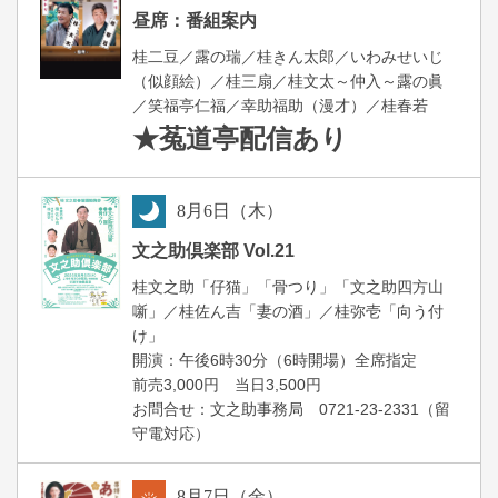
昼
昼席：番組案内
桂二豆／露の瑞／桂きん太郎／いわみせいじ
（似顔絵）／桂三扇／桂文太～仲入～露の眞
／笑福亭仁福／幸助福助（漫才）／桂春若
★菟道亭
配信あり
8
月
6
日（木）
夜
文之助倶楽部 Vol.21
桂文之助「仔猫」「骨つり」「文之助四方山
噺」／桂佐ん吉「妻の酒」／桂弥壱「向う付
け」
開演：午後6時30分（6時開場）全席指定
前売3,000円 当日3,500円
お問合せ：文之助事務局 0721-23-2331（留
守電対応）
8
月
7
日（金）