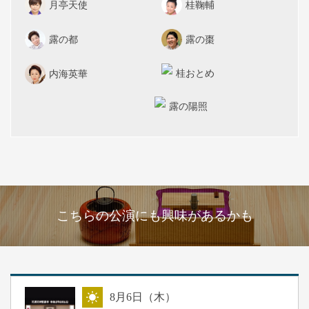
月亭天使
桂鞠輔
露の都
露の棗
桂おとめ
内海英華
露の陽照
こちらの公演にも興味があるかも
8
月
6
日（木）