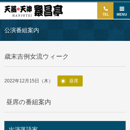
TEL
MENU
公演番組案内
歳末吉例女流ウィーク
2022年12月15日（木）
昼席
昼席の番組案内
出演落語家