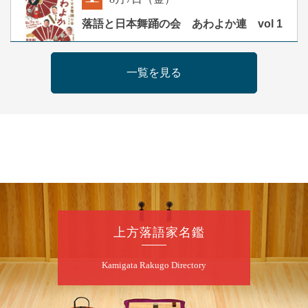
朝
落語と日本舞踊の会 あわよか連 vol 1
露の新幸／桂雪鹿／桂九寿玉／ゲスト：さつ
き緑万寿
一覧を見る
開演：午前10時（9時30分開場）
前売2,500円 当日3,000円
お問合せ 080-4235-3044
8
月
7
日（金）
昼
昼席：番組案内
桂二豆／露の瑞／桂きん太郎／いわみせいじ
（似顔絵）／笑福亭笑利／桂文太～仲入～露
の眞／笑福亭仁福／幸助福助（漫才）／桂春
上方落語家名鑑
若
★菟道亭
配信あり
Kamigata Rakugo Directory