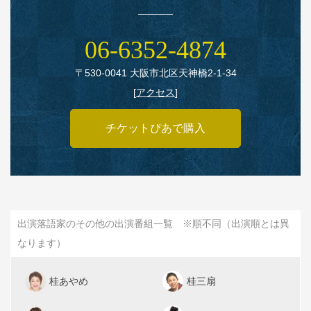
06‑6352‑4874
〒530‑0041 大阪市北区天神橋2‑1‑34
[
アクセス
]
チケットぴあで購入
出演落語家のその他の出演番組一覧 ※順不同（出演順とは異
なります）
桂あやめ
桂三扇