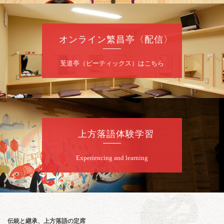
8
月
7
日（金）
夜
噺家が落語と芝居をしてみる会
オンライン繁昌亭〈配信〉
桂米之助／桂団治郎／桂弥太郎／桂米舞／是
常祐美
開演：午後6時30分（6時開場）全席指定
莵道亭（ピーティックス）はこちら
前売3,500円 当日4,000円
お問合せ：米朝事務所 06-6365-8281（平日
10時～18時）
★菟道亭配信あり
配信の購
入はこちらをクリック
上方落語体験学習
Experiencing and learning
8
月
8
日（土）
朝
第2回 智之介・力造 二人会
笑福亭智之介「昭和任侠伝」「天王寺詣り」
／桂力造「桃太郎」「本膳」／桂二豆「開口
一番」
伝統と継承、上方落語の定席