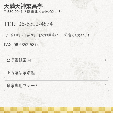
開場
開演：午前10時（9時30分
）
天満天神繁昌亭
前売2,000円 当日 2,500円
〒530-0041 大阪市北区天神橋2-1-34
お問合せ：智之介・力造 二人会事務局 090-
7762-6268
TEL: 06-6352-4874
（午前11時～午後7時：おかけ間違いにご注意ください。)
FAX: 06-6352-5874
公演番組案内
上方落語家名鑑
噺家専用フォーム