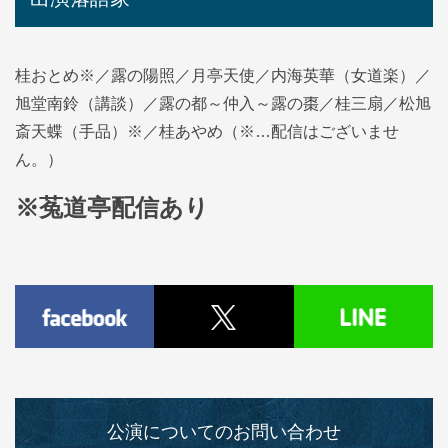
桂おとめ※／露の陽照／月亭天使／内海英華（女道楽）／
旭堂南鈴（講談）／露の都～仲入～露の棗／桂三扇／松旭
斎天蝶（手品）※／桂あやめ（※…配信はございませ
ん。）
※菟道亭配信あり
公演についてのお問い合わせ